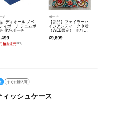
ーチ
ポーチ
品 ディオール ノベ
【新品】フェイラーハ
ティポーチ デニムポ
イジアンティーク巾着
チ 化粧ポーチ
（WEB限定） ホワイ
ト アヒル
,499
¥9,699
(3%)
4円相当還元
送
すぐに購入可
ーティッシュケース