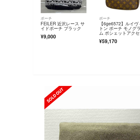
ポーチ
ポーチ
FEILER 近沢レース サ
【6ge6572】ルイヴ
イドポーチ ブラック
トン ポーチ モノグ
ム ポシェットアク
¥9,000
ワール M51980 ブ
¥59,170
ン【中古】レディー
SOLD OUT