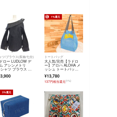
1%還元
ャツ/ブラウス(長袖/七分)
トートバッグ
ドロー LUDLOW デ
大人気/完売【ラドロ
ム アシンメトリ
ー】アロハ ALOHA メ
 シャツ ブラウス 長
ッシュ トートバッ
 1
グ 青ブルー×黄
3,900
¥13,780
(1%)
137円相当還元
3%還元