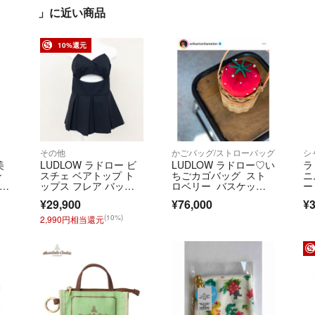
 」に近い商品
10%還元
その他
かごバッグ/ストローバッグ
シ
美
LUDLOW ラドロー ビ
LUDLOW ラドロー♡い
ラ
ン
スチェ ベアトップ ト
ちごカゴバッグ スト
ニ
ップス フレア バック
ロベリー バスケッ
ー
イ
リボン プリーツ シル
ト 梅田限定 ブラウ
袖
¥29,900
¥76,000
¥3
ク ウール ブラック 日
ス 滝沢眞規子 神崎恵
本製 レディース 1 b02
(10%)
2,990円相当還元
162