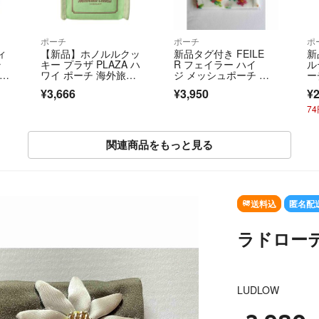
ポーチ
ポーチ
ポ
ィ
【新品】ホノルルクッ
新品タグ付き FEILE
新
ラ
キー プラザ PLAZA ハ
R フェイラー ハイ
ル
セソ
ワイ ポーチ 海外旅
ジ メッシュポーチ ホ
ー
ラウ
行 カラナビ ビーチ ア
ワイト Sサイズ
¥3,666
¥3,950
¥2
ス
ロハ コラボ 限定 完
売 ショッパー
7
関連商品をもっと見る
送料込
匿名配
ラドロ
LUDLOW