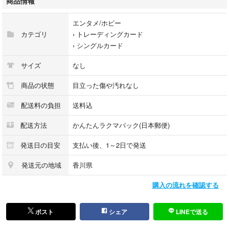
商品情報
状態は写真にてご確認をお願いいたします。
エンタメ/ホビー
カードフォルダーに入れ、暗所で保管しておりましたが素人保管であるこ
カテゴリ
›
トレーディングカード
とご承知おきください。
›
シングルカード
折れ・防水対策をして、発送いたします。
サイズ
なし
他に出品をしているカードとまとめてのご購入の場合は少々お値下げも可
商品の状態
目立った傷や汚れなし
能ですので、コメントいただければと思います。
配送料の負担
送料込
LF20
配送方法
かんたんラクマパック(日本郵便)
種別···シングルカード 1枚
発送日の目安
支払い後、1～2日で発送
発送元の地域
香川県
購入の流れを確認する
ポスト
シェア
LINEで送る