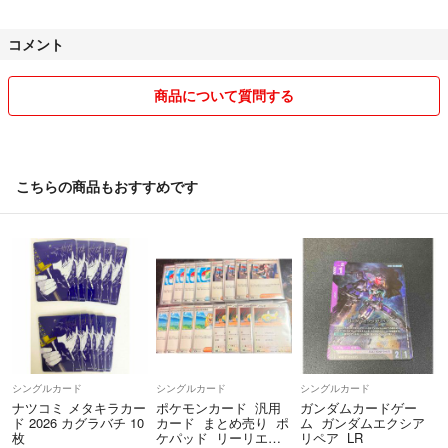
梱包材にリサイクル品を使用させていただく場合がございます。
コメント
【保管状態】
★喫煙なし
★ペットなし
商品について質問する
【注意】
●新品未使用品でも写真撮影のため開封している場合がございます。
●個人の不用品でのやり取りになりますため、メーカーの保証はつきま
こちらの商品もおすすめです
せん。
●商品付属のおまけ特典などへの応募もフリマでの対象外です。
●受け取り評価は動作確認をした上でお願いいたします。受け取り評価
後の返品や返金などの対応は致しかねます。
最後までお読みいただきありがとうございました。
シングルカード
シングルカード
シングルカード
ナツコミ メタキラカー
ポケモンカード 汎用
ガンダムカードゲー
ド 2026 カグラバチ 10
カード まとめ売り ポ
ム ガンダムエクシア
枚
ケパッド リーリエの
リペア LR