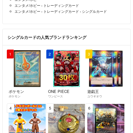
エンタメ/ホビー
›
トレーディングカード
エンタメ/ホビー
›
トレーディングカード
›
シングルカード
シングルカードの人気ブランドランキング
1
2
3
ポケモン
ONE PIECE
遊戯王
ポケモン
ワンピース
ユウギオウ
4
5
6