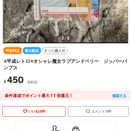
2 / 2
送料込
匿名配送
すぐに購入可
⭐️平成レトロ⭐️オシャレ魔女ラブアンドベリー ジッパーパ
ンプス
450
¥
送料込
11
条件達成でポイント最大
倍還元！
確認する
いいね 0件
コメント 0件