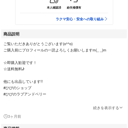
本人確認済
紛失補償有
ラクマ安心・安全への取り組み
商品説明
ご覧いただきありがとうございます(o^^o)
ご購入前にプロフィールの一読よろしくお願いしますm(_ _)m
☆即購入歓迎です！
☆送料無料♪
他にも出品しています!!
#ひびのショップ
#ひびのラブアンドベリー
⭐️ジッパーパンプス⭐️
続きを表示する
3ヶ月前
幼少期に遊んでいた物になりますのでキズ、汚れ、スレ等は少々ございま
す。