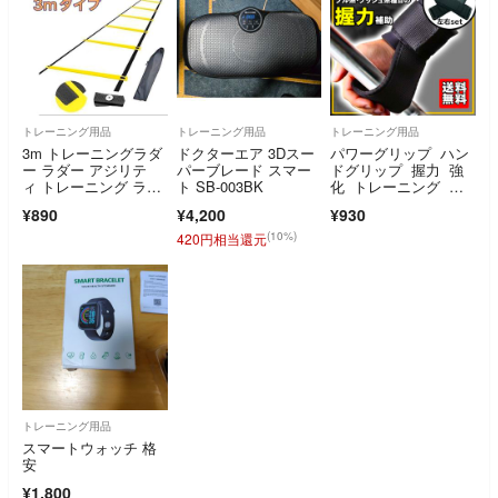
トレーニング用品
トレーニング用品
トレーニング用品
3m トレーニングラダ
ドクターエア 3Dスー
パワーグリップ ハン
ー ラダー アジリテ
パーブレード スマー
ドグリップ 握力 強
ィ トレーニング ラダ
ト SB-003BK
化 トレーニング 筋
ートレーニング
トレ
¥890
¥4,200
¥930
(10%)
420円相当還元
トレーニング用品
スマートウォッチ 格
安
¥1,800