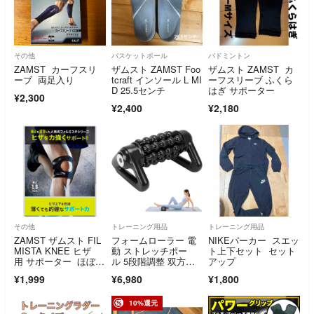
その他
バスケットボール
バドミントン
ZAMST カーフスリ
ザムスト ZAMST Foo
ザムスト ZAMST カ
ーブ 両足入り
tcraft インソール L MI
ーフスリーブ ふくら
D 25.5センチ
はぎ サポーター
¥2,300
¥2,400
¥2,180
その他
トレーニング用品
トレーニング用品
ZAMST ザムスト FIL
フォームローラー 電
NIKEパーカー スエッ
MISTA KNEE ヒザ
動 ストレッチポー
ト上下セット セット
用 サポーター ほぼ未
ル 5段階調整 双方向
アップ
使用
回転 三角スタンド
¥1,999
¥6,980
¥1,800
型 滑り止め ヨガポー
ル 筋肉ほぐし 未使用
品
10%還元