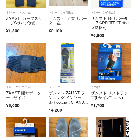
トレーニング用品
トレーニング用品
トレーニング用品
ZAMST カーフスリ
ザムスト 足首サポー
ザムスト 膝サポータ
ーブSサイズ(紺)
ター左L
ー ZK-PROTECT サイ
ズ選択可
¥1,300
¥2,100
¥6,900
トレーニング用品
シューズ
その他
ZAMST 腰サポータ
ザムスト ZAMST ラ
ザムスト リストラッ
ー Lサイズ
ンニング インソー
プ(Lサイズ*1コ入)
ル Footcraft STAND
¥5,000
¥1,700
A…
¥4,200