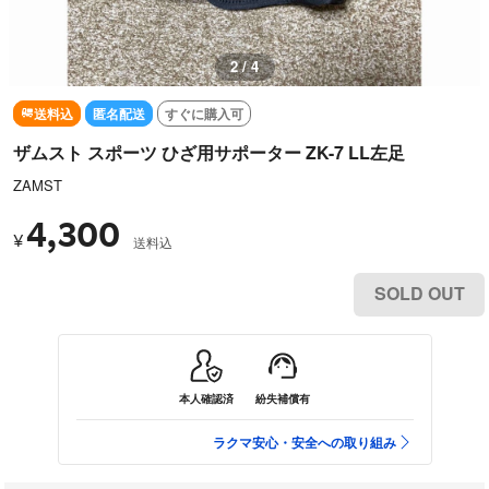
2 / 4
送料込
匿名配送
すぐに購入可
ザムスト スポーツ ひざ用サポーター ZK-7 LL左足
ZAMST
4,300
¥
送料込
SOLD OUT
本人確認済
紛失補償有
ラクマ安心・安全への取り組み