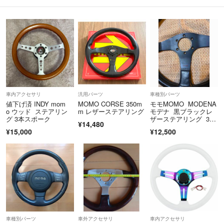
車内アクセサリ
汎用パーツ
車種別パーツ
値下げ済 INDY mom
MOMO CORSE 350m
モモMOMO MODENA
o ウッド ステアリン
m レザーステアリング
モデナ 黒ブラックレ
グ 3本スポーク
ザーステアリング 34.
¥14,480
5cm
¥15,000
¥12,500
車種別パーツ
車外アクセサリ
車内アクセサリ