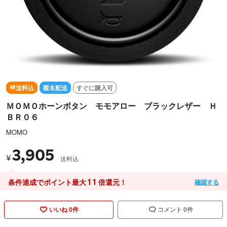
送料込
匿名配送
すぐに購入可
ＭＯＭＯホーンボタン モモアロー ブラックレザー Ｈ
ＢＲ０６
MOMO
3,905
¥
送料込
11
条件達成でポイント最大
倍還元！
確認する
いいね 0件
コメント 0件