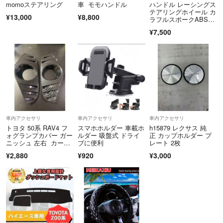
momoステアリング
車 モモハンドル
ハンドル レーシングス
テアリングホイール カ
¥13,000
¥8,800
ラフルスポークABSド
リフトホイール
¥7,500
車内アクセサリ
車内アクセサリ
車内アクセサリ
トヨタ 50系 RAV4 フ
スマホホルダー 車載ホ
h15879 レクサス 純
ォグランプカバー ガー
ルダー 吸盤式 ドライ
正 カップホルダー プ
ニッシュ 左右 カーボ
ブに便利
レート 2枚
ン調
¥2,880
¥920
¥3,000