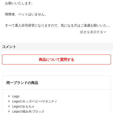
お願いいたします。
喫煙者、ペットはいません。
すべて素人自宅保管になりますので、気になる方はご遠慮お願いいたし
ます。
続きを表示する
商品のキャンセル、返品、交換は対応致しかねます。ご不明な点がござ
コメント
いましたら、お気軽にコメントよりご連絡ください。
よろしくお願いしますm(_ _)m
商品について質問する
同一ブランドの商品
Lego
Legoのキッズ/ベビー/マタニティ
Legoのおもちゃ
Legoの積み木/ブロック