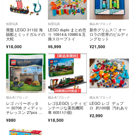
知育玩具
知育玩具
積み木/ブロック
廃盤 LEGO 31132 海
LEGO duplo まとめ売
新作グリムス♡ オー
賊船とミッドガルドの
り 10914＆10980＆互
ロラの世界のビルディ
大蛇
換スロープトイ
ングセット
¥18,000
¥6,999
¥21,500
積み木/ブロック
積み木/ブロック
積み木/ブロック
レゴ ハリーポッタ
レゴ(LEGO) シティ ビ
LEGO レゴ デュプ
ー 30706 クィディッ
ンテージな蒸気機関
ロ 約100個 汚れあり
チレッスン 27pcs 未
車 60511(1個)
¥2,990
開封
¥880
¥18,500