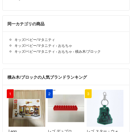
同一カテゴリの商品
キッズ/ベビー/マタニティ
キッズ/ベビー/マタニティ
›
おもちゃ
キッズ/ベビー/マタニティ
›
おもちゃ
›
積み木/ブロック
積み木/ブロックの人気ブランドランキング
1
2
3
Lego
レゴ デュプロ
レゴ スター・ウォーズ