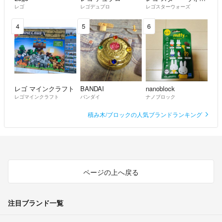
レゴ
レゴデュプロ
レゴスターウォーズ
4
5
6
レゴ マインクラフト
BANDAI
nanoblock
レゴマインクラフト
バンダイ
ナノブロック
積み木/ブロックの人気ブランドランキング
ページの上へ戻る
注目ブランド一覧