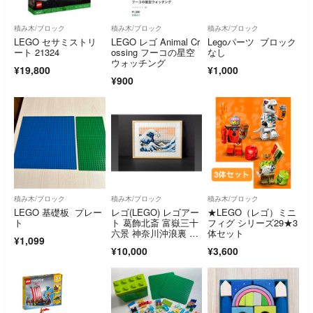
積み木/ブロック
積み木/ブロック
積み木/ブロック
LEGO セサミストリ
LEGO レゴ Animal Cr
Legoパーツ ブロック
ート 21324
ossing フーコの星空
なし
ウォッチング
¥19,800
¥1,000
¥900
積み木/ブロック
積み木/ブロック
積み木/ブロック
LEGO 基礎板 プレー
レゴ(LEGO) レゴアー
★LEGO（レゴ）ミニ
ト
ト 葛飾北斎 富嶽三十
フィグ シリーズ29★3
六景 神奈川沖浪裏 31
体セット
¥1,099
208(1セット)
¥10,000
¥3,600