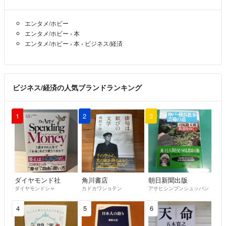
エンタメ/ホビー
エンタメ/ホビー
›
本
エンタメ/ホビー
›
本
›
ビジネス/経済
ビジネス/経済の人気ブランドランキング
1
2
3
ダイヤモンド社
角川書店
朝日新聞出版
ダイヤモンドシャ
カドカワショテン
アサヒシンブンシュッパン
4
5
6