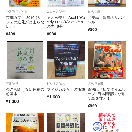
地図/旅行ガイド
ニュース/総合
文学/小説
京都カフェ 2016 (カ
まとめ売り Asahi We
【美品】深海のサバイ
フェの進化がとまらな
ekly 2026/4/26〜7/19
バル
い。)
の内 6冊
¥500
¥499
¥980
健康/医学
ビジネス/経済
絵本/児童書
今さら聞けない休養の
フィジカルＡＩの衝撃
憲法はじめてタイムワ
超基本
ープ 日本国憲法で鬼
¥1,600
ケ島を救え！
¥1,300
¥999