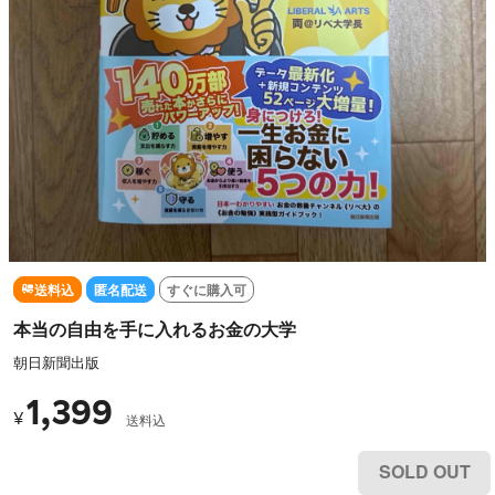
送料込
匿名配送
すぐに購入可
本当の自由を手に入れるお金の大学
朝日新聞出版
1,399
¥
送料込
SOLD OUT