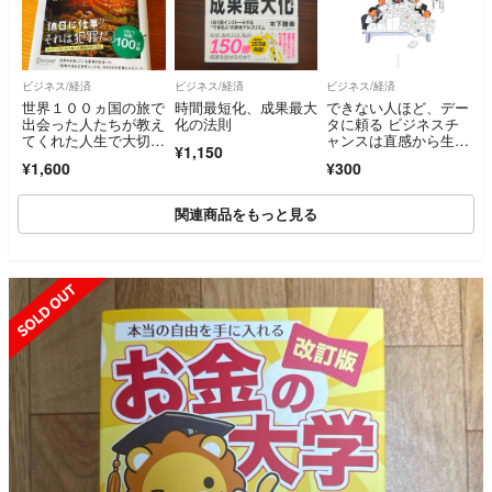
ビジネス/経済
ビジネス/経済
ビジネス/経済
世界１００ヵ国の旅で
時間最短化、成果最大
できない人ほど、デー
出会った人たちが教え
化の法則
タに頼る ビジネスチ
てくれた人生で大切な
ャンスは直感から生ま
¥1,150
こと
れる／アンディミリガ
¥1,600
¥300
ン，ショーンスミス
【著】，酒井光雄【監
訳】，西原徹朗，松田
関連商品をもっと見る
妹子【訳】
SOLD OUT