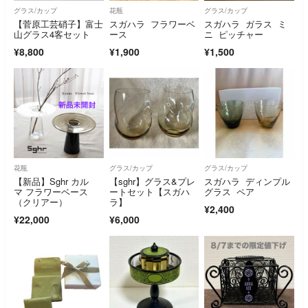
グラス/カップ
花瓶
グラス/カップ
【菅原工芸硝子】富士
スガハラ フラワーベ
スガハラ ガラス ミ
山グラス4客セット
ース
ニ ピッチャー
¥8,800
¥1,900
¥1,500
花瓶
グラス/カップ
グラス/カップ
【新品】Sghr カル
【sghr】グラス&プレ
スガハラ ディンプル
マ フラワーベース
ートセット【スガハ
グラス ペア
（クリアー）
ラ】
¥2,400
¥22,000
¥6,000