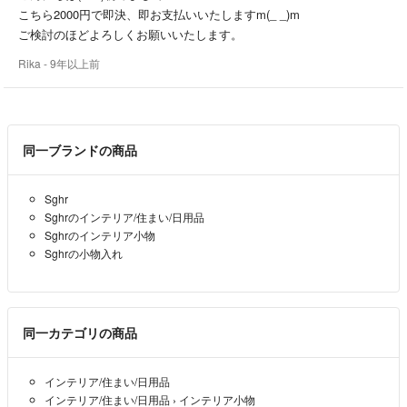
2:発送は送料の関係もあり、簡易包装としていますが、到着時に穴が空
こちら2000円で即決、即お支払いいたしますm(_ _)m
いていたそうです。配達時の事故であり、郵便局にクレーム、こちらへ
ご検討のほどよろしくお願いいたします。
の返品対応をして頂く事は可能だと思いますが、こちらとしては、通常
Rika
- 9年以上前
のショップ袋での包装ですので、これ以上の対応はしかねます。
同一ブランドの商品
Sghr
Sghrのインテリア/住まい/日用品
Sghrのインテリア小物
Sghrの小物入れ
同一カテゴリの商品
インテリア/住まい/日用品
インテリア/住まい/日用品
›
インテリア小物