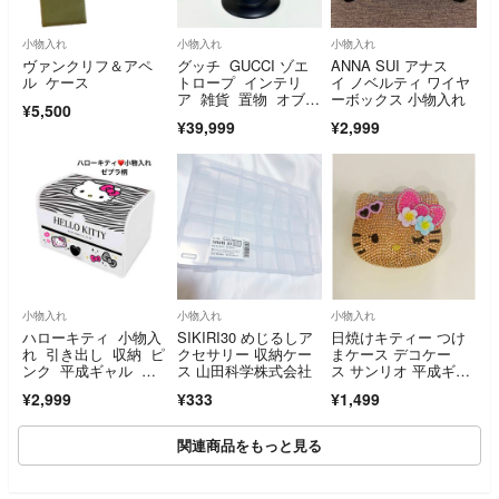
小物入れ
小物入れ
小物入れ
ヴァンクリフ＆アペ
グッチ GUCCI ゾエ
ANNA SUI アナス
ル ケース
トロープ インテリ
イ ノベルティ ワイヤ
ア 雑貨 置物 オブジ
ーボックス 小物入れ
¥5,500
ェ 置き物 ミラー ミ
¥39,999
¥2,999
ケーレ ノベルテ
ィ 非売品 家具 小物
入れ
小物入れ
小物入れ
小物入れ
ハローキティ 小物入
SIKIRI30 めじるしア
日焼けキティー つけ
れ 引き出し 収納 ピ
クセサリー 収納ケー
まケース デコケー
ンク 平成ギャル ゼ
ス 山田科学株式会社
ス サンリオ 平成ギャ
ブラ 雑貨 日本
ル Y2K 小物入れ
¥2,999
¥333
¥1,499
関連商品をもっと見る