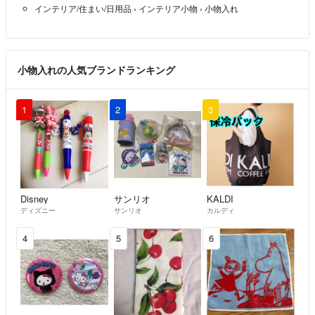
インテリア/住まい/日用品
›
インテリア小物
›
小物入れ
小物入れの人気ブランドランキング
1
2
3
Disney
サンリオ
KALDI
ディズニー
サンリオ
カルディ
4
5
6