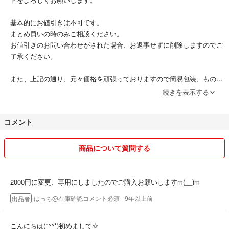
基本的にお値引きは不可です。
まとめ買いの時のみご相談ください。
お値引きのお問い合わせがされた場合、お返事せずに削除しますのでご
了承ください。
また、上記の通り、元々価格を頑張っておりますので簡易包装、ものに
よぅては圧縮して発送もあります。ご了承ください。
続きを表示する
圧縮がNGの場合は追加送料上乗せして対応可能です。
コメント
また、お返事してから24時間以内に何も反応がなければ、コメント削
除させていただきます。
商品について質問する
※評価をふたつつ下げております。
1:帰省中にご質問を頂き、現物を見れてないという記載をしつつお返事
をし、購入頂きましたが、現物を確認したところ一部異なっていました
2000円に変更、専用にしましたのでご購入お願いしますm(__)m
ので、発送前の相手の方がキャンセルできる段階でご連絡をさせていた
はっち@在庫確認コメント必須
- 9年以上前
出品者
だきました。
相手の方より問題ないとのお話を頂き、発送させて頂いておりますが、
普通の評価となってしまいました。
こんにちは(*^^*)初めまして☆