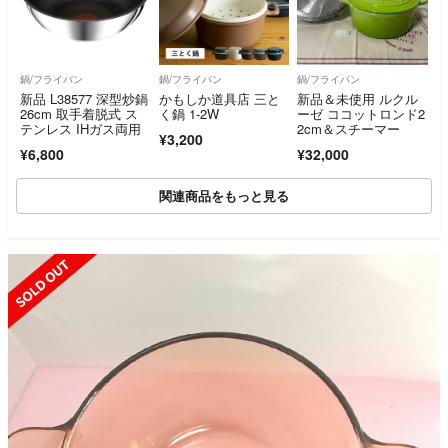
鍋/フライパン
鍋/フライパン
鍋/フライパン
新品 L38577 深型炒鍋
かもしか道具店 三と
新品＆未使用 ルクル
26cm 取手着脱式 ス
く鍋 1-2W
ーゼ ココットロンド2
テンレス IHガス両用
2cm＆スチーマー
¥3,200
¥6,800
¥32,000
関連商品をもっと見る
SOLD OUT