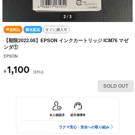
3 / 3
送料込
匿名配送
すぐに購入可
【期限2022.08】EPSON インクカートリッジ ICM76 マゼ
ンダ①
EPSON
1,100
¥
送料込
SOLD OUT
本人確認済
紛失補償有
ラクマ安心・安全への取り組み