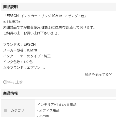
商品説明
「EPSON インクカートリッジ ICM76 マゼンダ 1色」
※注意事項※
未開封品ですが推奨使用期限は2022.08で超過しております。
ご納得の上、お買い上げ下さいませ。
ブランド名：EPSON
メーカー型番：ICM76
インク・トナーのタイプ：純正
インク色数：1.0 色
互換ブランド：エプソン
インクタイプ：顔料
続きを表示する
2年以上前
#EPSON
#ICM76
商品情報
#インテリア/住まい/日用品
#オフィス用品
インテリア/住まい/日用品
カテゴリ
›
オフィス用品
›
その他