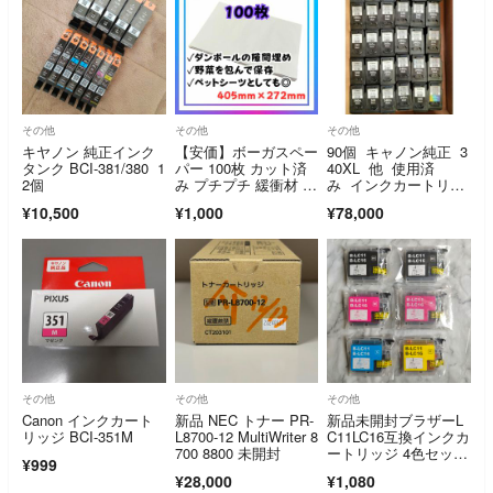
その他
その他
その他
キヤノン 純正インク
【安価】ボーガスペー
90個 キャノン純正 3
タンク BCI-381/380 1
パー 100枚 カット済
40XL 他 使用済
2個
み プチプチ 緩衝材 梱
み インクカートリッ
包材
ジ
¥10,500
¥1,000
¥78,000
その他
その他
その他
Canon インクカート
新品 NEC トナー PR-
新品未開封ブラザーL
リッジ BCI-351M
L8700-12 MultiWriter 8
C11LC16互換インクカ
700 8800 未開封
ートリッジ 4色セット
¥999
6個
¥28,000
¥1,080