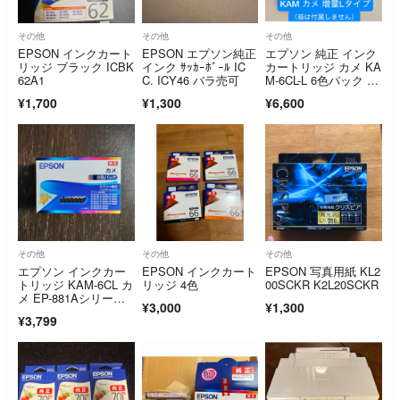
その他
その他
その他
EPSON インクカート
EPSON エプソン純正
エプソン 純正 インク
リッジ ブラック ICBK
インク ｻｯｶｰﾎﾞｰﾙ IC
カートリッジ カメ KA
62A1
C. ICY46 バラ売可
M-6CL-L 6色パック 増
量
¥1,700
¥1,300
¥6,600
その他
その他
その他
エプソン インクカー
EPSON インクカート
EPSON 写真用紙 KL2
トリッジ KAM-6CL カ
リッジ 4色
00SCKR K2L20SCKR
メ EP-881Aシリー
¥3,000
¥1,300
ズ 6…
¥3,799