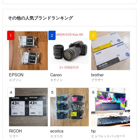
その他の人気ブランドランキング
1
2
3
EPSON
Canon
brother
エプソン
キヤノン
ブラザー
4
5
6
RICOH
ecorica
hp
リコー
エコリカ
ヒューレットパッカード