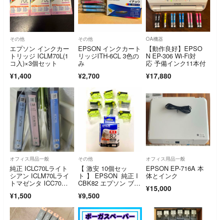
その他
その他
OA機器
エプソン インクカー
EPSON インクカート
【動作良好】EPSO
トリッジ ICLM70L(1
リッジITH-6CL 3色の
N EP-306 Wi-Fi対
コ入)×3個セット
み
応 予備インク11本付
¥1,400
¥2,700
¥17,880
オフィス用品一般
その他
オフィス用品一般
純正 ICLC70Lライト
【 激安 10個セッ
EPSON EP-716A 本
シアン ICLM70Lライ
ト 】 EPSON 純正 I
体とインク
トマゼンタ ICC70シ
CBK82 エプソン ブラ
¥15,000
アン
ック
¥1,500
¥9,500