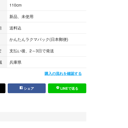
110cm
新品、未使用
担
送料込
人の手に渡った商品で
かんたんラクマパック(日本郵便)
で
安
支払い後、2～3日で発送
慮ください。
が少し折れています。
域
兵庫県
購入の流れを確認する
シェア
LINEで送る
りましたらすみません。