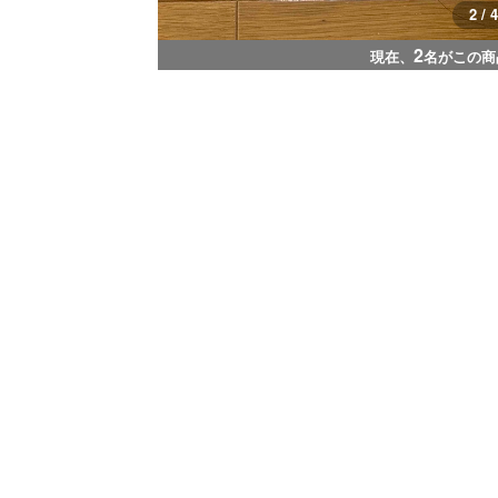
2 / 4
2
現在、
名がこの商