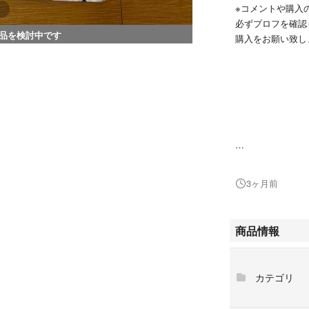
※コメントや購入
必ずプロフを確認
品を検討中です
購入をお願い致し
大人気 超宇宙刑事
3ヶ月前
半袖 Tシャツ 2
玩具は付きません
商品情報
カテゴリ
サイズはどちらも1
新品・未使用。