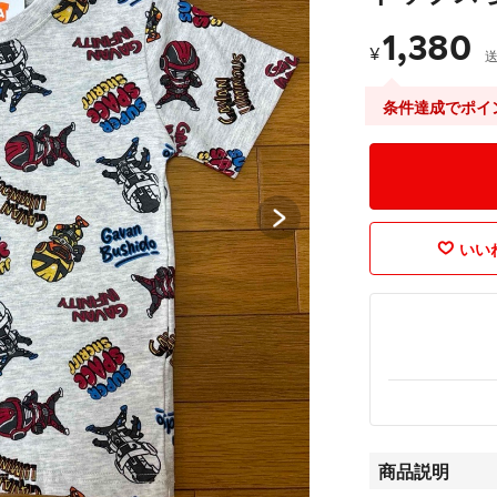
1,380
¥
条件達成でポイ
いいね
商品説明