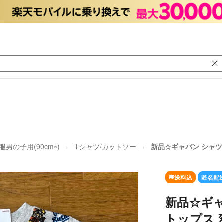
男の子用(90cm~)
Tシャツ/カットソー
新品☆ギャバン シャツ 
送料込
匿名配
新品☆ギャバ
トップス 