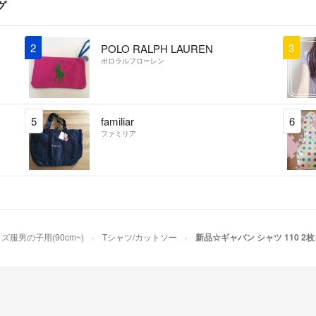
グ
が多少異なる場合
このような事態に
申し出のない方の
2
3
POLO RALPH LAUREN
何かありましたら
ポロラルフローレン
申し付け下さい。
5
familiar
6
ファミリア
★他のサイトにも
突然削除する場合
ご了承ください。
ズ服男の子用(90cm~)
Tシャツ/カットソー
新品☆ギャバン シャツ 110 2枚
★素人の梱包で簡
安い発送方法をさ
発送後のトラブル
予めご了承くださ