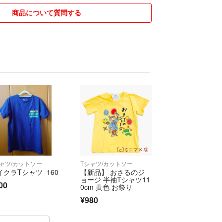
商品について質問する
ますよう誠意を持って対応させて頂きたいと思って
致しますが購入申請を
。
合、先に申請を
したいと思いますので
シャツ/カットソー
Tシャツ/カットソー
イクラTシャツ 160
【新品】 おさるのジ
ョージ 半袖Tシャツ11
00
0cm 黄色 お祭り
¥980
りますので値段交渉など
頂ければと思います。