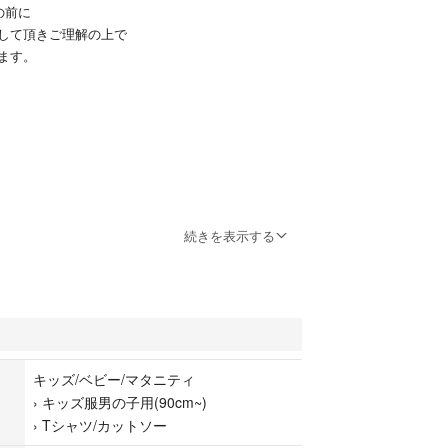
の前に
して頂きご理解の上で
ます。
続きを表示する
ギャバン インフィニティ エモルギア しまむら
枚セットです。
。
キッズ/ベビー/マタニティ
›
キッズ服男の子用(90cm~)
10cm。
›
Tシャツ/カットソー