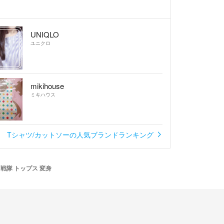
があります。
もご納得頂ける方、購入後にクレーム・返品などの
みご購入をお願い致します。
UNIQLO
出来る限りの対応をさせて頂きますので遠慮なくお
ユニクロ
mikihouse
ミキハウス
出品していますので
があります。
Tシャツ/カットソーの人気ブランドランキング
 戦隊 トップス 変身
易包装になります。
せて頂きますので変更する場合がございます。
は一切責任を負えません。
い。