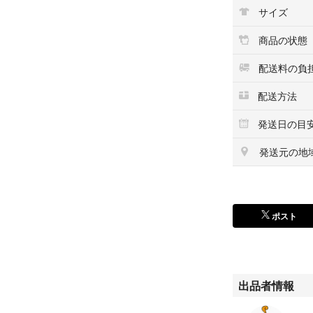
左側は総柄です。
サイズ
商品の状態
配送料の負
未使用ですが一度
配送方法
自宅保管品ですの
発送日の目
神経質な方はご遠
※シワがありタグ
発送元の地
ポスト
何か見落としがあ
出品者情報