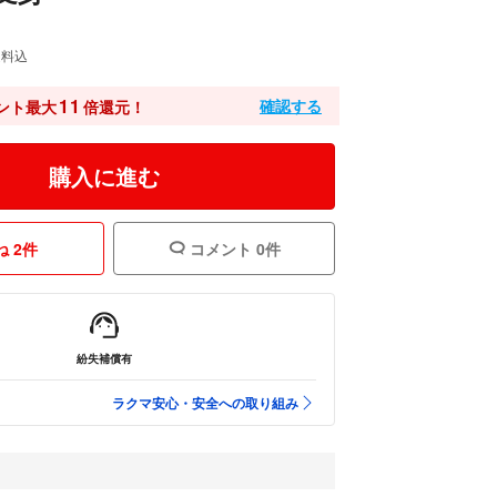
送料込
11
確認する
ント最大
倍還元！
購入に進む
 2件
コメント 0件
紛失補償有
ラクマ安心・安全への取り組み