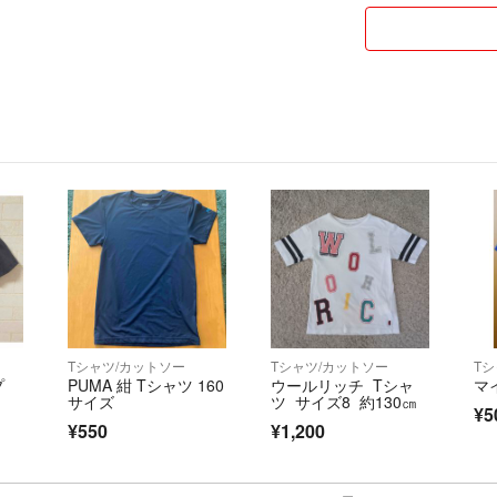
安心して取引でき
おります。
★お手数をおかけ
お願いいたします
申請が複数人の場
頂いた方にお譲り
ご了承ください。
Tシャツ/カットソー
Tシャツ/カットソー
T
プ
PUMA 紺 Tシャツ 160
ウールリッチ Tシャ
マ
サイズ
ツ サイズ8 約130㎝
¥5
¥550
¥1,200
★色々と在庫があ
お気軽にコメント