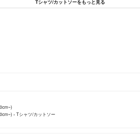
Tシャツ/カットソーをもっと見る
大幅なお値下げ交
★喫煙者はおりま
昼間は仕事をして
にお時間頂く場合
お急ぎの場合はコ
お時間が掛かって
宜しくお願いいた
cm~)
cm~)
›
Tシャツ/カットソー
★素人個人出品に