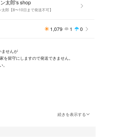
ン太郎's shop
ン太郎【8〜10日まで発送不可】
なりますが
定をしております。
1,079
1
0
いませんが
まで家を留守にしますので発送できません。
い。
続きを表示する