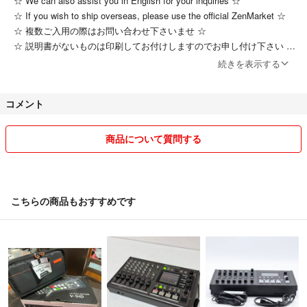
☆ We can also assist you in English for your inquiries ☆
☆ If you wish to ship overseas, please use the official ZenMarket ☆
☆ 複数ご入用の際はお問い合わせ下さいませ ☆
☆ 説明書がないものは印刷してお付けしますのでお申し付け下さい ☆
☆ 配送方法は梱包状況と発送状況から適切な方法に変更致します ☆
続きを表示する
☆ ご指定がございましたらお申し付け下さい ☆
☆ お届け日時のご指定可能です ☆
コメント
☆ 領収書の同梱対応も可能です ☆
☆ ヤマト運輸様、日本郵便様をはじめ配送関係者様に感謝 ☆
☆ 迅速丁寧なお取引を心掛けております ☆
商品について質問する
☆ you're happy i'm happy ! ☆
こちらの商品もおすすめです