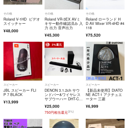
その他
その他
その他
Roland V-1HD ビデオ
Roland VR-3EX AVミ
Roland ローランド H
スイッチャー
キサー動作確認済み 入
D AV Mixer VR-4HD #4
力 出力 音声出力
118
¥48,000
¥45,300
¥75,520
3%還元
スピーカー
スピーカー
スピーカー
JBL スピーカー FLI
DENON 3.1.2ch サウ
【新品未使用】DIATO
P 7 BLACK
ンドバー&ワイヤレス
NE ACT-1 アクチュエ
サブウーハー DHT-C51
ーター 三菱
¥13,999
0K 2025年製 デノン R
¥25,000
¥6,999
2608-042
(3%)
750円相当還元