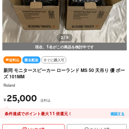
2 / 9
1
現在、
名がこの商品を検討中です
送料込
匿名配送
すぐに購入可
新同 モニタースピーカー ローランド MS 50 天吊り 優 ボー
ズ 101MM
Roland
25,000
¥
送料込
11
条件達成でポイント最大
倍還元！
確認する
いいね 1件
コメント 0件