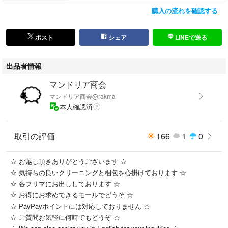
・バスレフ方式
購入の流れを確認する
・定格入力50W
・最大入力100W
・インピーダンス4Ω
ポスト
シェア
LINEで送る
・防磁型
出品者情報
マンドリア商会
マンドリア商会@rakma
本人確認済
取引の評価
166
1
0
☆ お越し頂きありがとうございます ☆
☆ 気持ちの良いクリーニングと梱包を心掛けております ☆
☆ 各フリマにお出ししております ☆
☆ お得にお求めできるモールでどうぞ ☆
☆ PayPayポイントには対応しておりません ☆
☆ ご質問お気軽に何時でもどうぞ ☆