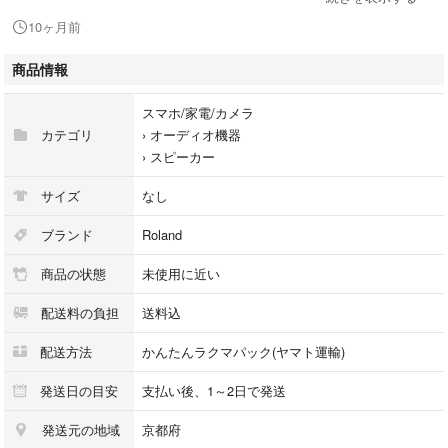
音出し動作確認、
10ヶ月前
メンテナンス済み、
ペアシリアル近番、
商品情報
壁掛け、天吊り、スタンド対応
スマホ/家電/カメラ
【付属品】(写真及び記載に無いものは付属致しません)
カテゴリ
›
オーディオ機器
★
›
スピーカー
輸送箱、
システム本体*2（各グリル）、
サイズ
なし
純正天吊りブラケット*2
ブランド
Roland
【特徴】
商品の状態
未使用に近い
★
・ローランド
配送料の負担
送料込
・Roland
・モニタースピーカー
配送方法
かんたんラクマパック(ヤマト運輸)
・イベントPA
・MS-50
発送日の目安
支払い後、1～2日で発送
・標準フォン、先バラプッシュ式
発送元の地域
京都府
・2way