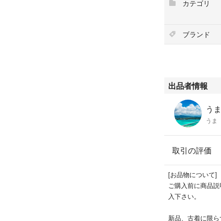
カテゴリ
ウエスト 約80
もも幅 約60
裾幅 約40
ブランド
股上 約25
股下 約78
生地 （ ジャケット
表地 wool 79% po
出品者情報
裏地 polyester 1
うま'
カラー Gray Strip
うま
スタンダードなウ
アップスーツです
取引の評価
上品でスマートな
[お品物について]
ジャケットで、す
ご購入前に商品説
られるシルエット
入下さい。
都会的で洗練され
新品、古着に限ら