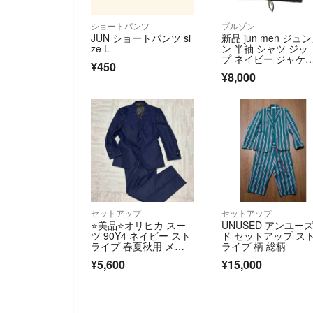
ショートパンツ
ブルゾン
JUN ショートパンツ si
新品 jun men ジュ
ze L
ン 半袖 シャツ ジッ
プ ネイビー ジャケ
¥450
ト M
¥8,000
セットアップ
セットアップ
⭐️美品⭐️オリヒカ スー
UNUSED アンユー
ツ 90Y4 ネイビー スト
ド セットアップ ス
ライプ 春夏秋用 メン
ライプ 柄 総柄
ズ
¥5,600
¥15,000