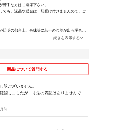
を合わせたセットアップスタ
が苦手な方はご遠慮下さい。
すが、ジャケット単品使いで
っても、返品や返金は一切受け付けませんので、ご
こなせます。
イルや、きれいめカジュアル
も着用できます。
や照明の都合上、色味等に若干の誤差が出る場合が
了承下さい。
続きを表示する
際立つワンランク上のスーツ
ーカーによる商品表記である場合がほとんどです
採寸の場合もございます。
るように心掛けておりますが、お手元にお届けする
間に多少の誤差が生じる場合がございますのでご了
商品について質問する
し訳ございません。
ントでお願い致します。
確認しましたが、寸法の表記はありませんで
て]
ヶ月前
の途中であっても、出品価格でご購入頂ける方を優
ます。