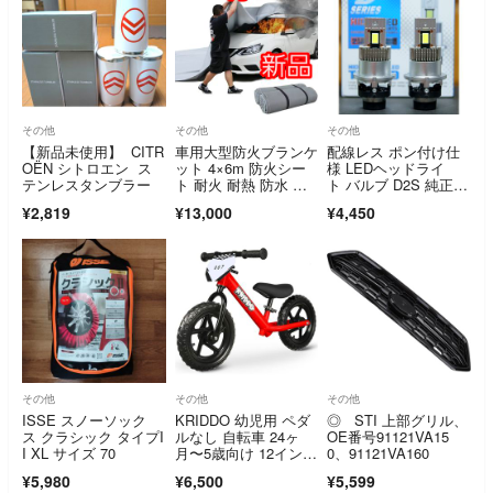
その他
その他
その他
【新品未使用】 CITR
車用大型防火ブランケ
配線レス ポン付け仕
OËN シトロエン ス
ット 4×6m 防火シー
様 LEDヘッドライ
テンレスタンブラー
ト 耐火 耐熱 防水 ガ
ト バルブ D2S 純正HI
ラス繊維 シリコンコ
D交換 ポン付け 中古
¥2,819
¥13,000
¥4,450
ーティング 電気自動
車 EV 普通車
その他
その他
その他
ISSE スノーソック
KRIDDO 幼児用 ペダ
◎ STI 上部グリル、
ス クラシック タイプI
ルなし 自転車 24ヶ
OE番号91121VA15
I XL サイズ 70
月〜5歳向け 12イン
0、91121VA160
チ キックバイクバラ
¥5,980
¥6,500
¥5,599
ンス高い安定性 カス