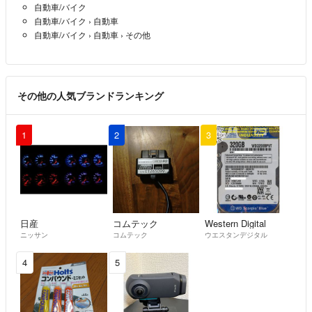
自動車/バイク
自動車/バイク
›
自動車
自動車/バイク
›
自動車
›
その他
その他の人気ブランドランキング
1
2
3
日産
コムテック
Western Digital
ニッサン
コムテック
ウエスタンデジタル
4
5