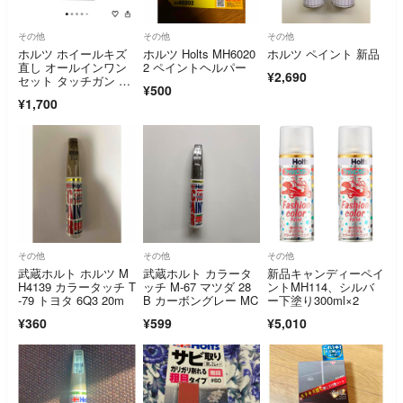
その他
その他
その他
ホルツ ホイールキズ
ホルツ Holts MH6020
ホルツ ペイント 新品
直し オールインワン
2 ペイントヘルパー
¥2,690
セット タッチガン シ
¥500
ルバー
¥1,700
その他
その他
その他
武蔵ホルト ホルツ M
武蔵ホルト カラータ
新品キャンディーペイ
H4139 カラータッチ T
ッチ M-67 マツダ 28
ントMH114、シルバ
-79 トヨタ 6Q3 20m
B カーボングレー MC
ー下塗り300ml×2
¥360
¥599
¥5,010