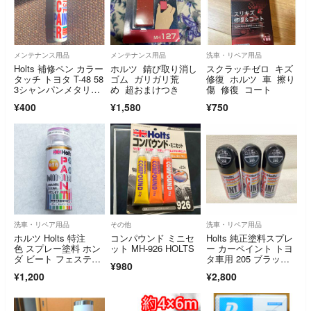
メンテナンス用品
メンテナンス用品
洗車・リペア用品
Holts 補修ペン カラー
ホルツ 錆び取り消し
スクラッチゼロ キズ
タッチ トヨタ T-48 58
ゴム ガリガリ荒
修復 ホルツ 車 擦り
3シャンパンメタリッ
め 超おまけつき
傷 修復 コート
ク
¥400
¥1,580
¥750
洗車・リペア用品
その他
洗車・リペア用品
ホルツ Holts 特注
コンパウンド ミニセ
Holts 純正塗料スプレ
色 スプレー塗料 ホン
ット MH-926 HOLTS
ー カーペイント トヨ
ダ ビート フェスティ
タ車用 205 ブラック
¥980
バルレッド
M
¥1,200
¥2,800