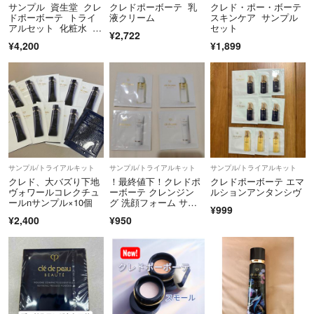
サンプル 資生堂 クレ
クレドポーボーテ 乳
クレド・ポー・ボーテ
ドポーボーテ トライ
液クリーム
スキンケア サンプル
アルセット 化粧水 乳
セット
¥2,722
液 美容液 8点
¥4,200
¥1,899
サンプル/トライアルキット
サンプル/トライアルキット
サンプル/トライアルキット
クレド、大バズり下地
！最終値下！クレドポ
クレドポーボーテ エマ
ヴォワールコレクチュ
ーボーテ クレンジン
ルションアンタンシヴ
ールnサンプル×10個
グ 洗顔フォーム サン
¥999
プルセット
¥2,400
¥950