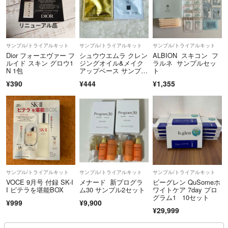
サンプル/トライアルキット
サンプル/トライアルキット
サンプル/トライアルキット
Dior フォーエヴァー フ
シュウウエムラ クレン
ALBION スキコン フ
ルイド スキン グロウ1
ジングオイル&メイク
ラルネ サンプルセッ
N 1包
アップベース サンプル
ト
セット
¥390
¥444
¥1,355
サンプル/トライアルキット
サンプル/トライアルキット
サンプル/トライアルキット
VOCE 9月号 付録 SK-I
メナード 新プログラ
ビーグレン QuSomeホ
I ピテラを堪能BOX
ム30 サンプル2セット
ワイトケア 7day プロ
グラム1 10セット
¥999
¥9,900
¥29,999