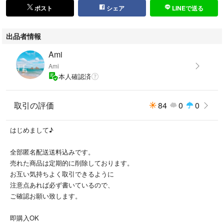
ポスト
シェア
LINEで送る
出品者情報
Ami
Ami
本人確認済
取引の評価
84
0
0
はじめまして♪
全部匿名配送送料込みです。
売れた商品は定期的に削除しております。
お互い気持ちよく取引できるように
注意点あれば必ず書いているので、
ご確認お願い致します。
即購入OK