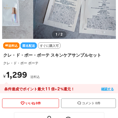
1 / 2
送料込
匿名配送
すぐに購入可
クレ・ド・ポー・ボーテ スキンケアサンプルセット
クレ・ド・ポー ボーテ
1,299
¥
送料込
11
2
条件達成でポイント最大
倍+
%還元！
確認する
いいね 0件
コメント 0件