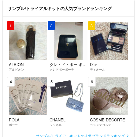
サンプル/トライアルキットの人気ブランドランキング
1
2
3
ALBION
クレ・ド・ポー ボーテ
Dior
アルビオン
クレドポーボーテ
ディオール
4
5
6
POLA
CHANEL
COSME DECORTE
ポーラ
シャネル
コスメデコルテ
サンプル/トライアルキットの人気ブランドランキング