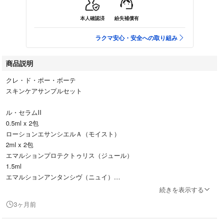
本人確認済
紛失補償有
ラクマ安心・安全への取り組み
商品説明
クレ・ド・ポー・ボーテ
スキンケアサンプルセット
ル・セラムII
0.5ml x 2包
ローションエサンシエルＡ（モイスト）
2ml x 2包
エマルションプロテクトゥリス（ジュール）
1.5ml
エマルションアンタンシヴ（ニュイ）
1.5ml
続きを表示する
ルコットン
3ヶ月前