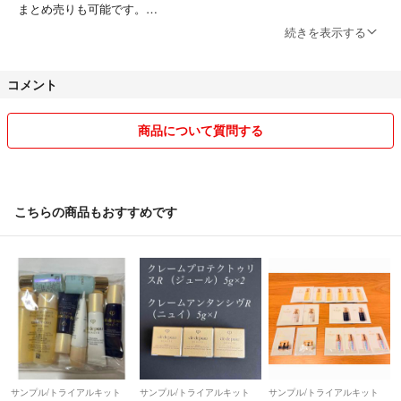
まとめ売りも可能です。
その場合は送料分をお値引きさせていただきます！
続きを表示する
基本的には24時間以内に発送手続きさせていただきます！
コメント
最後まで気持ち良い取引ができるように心掛けておりますので、よろし
くお願いいたします！٩(❛ᴗ❛)۶
商品について質問する
こちらの商品もおすすめです
サンプル/トライアルキット
サンプル/トライアルキット
サンプル/トライアルキット