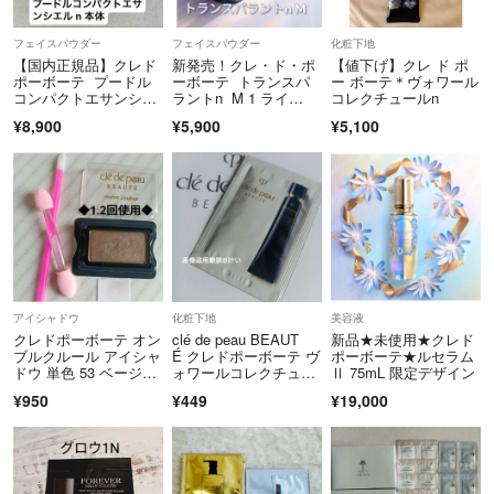
フェイスパウダー
フェイスパウダー
化粧下地
【国内正規品】クレド
新発売！クレ・ド・ポ
【値下げ】クレ ド ポ
ポーボーテ プードル
ーボーテ トランスパ
ー ボーテ＊ヴォワール
コンパクトエサンシエ
ラントn M 1 ライ
コレクチュールn
ル n 本体
ト (スモール)
¥8,900
¥5,900
¥5,100
アイシャドウ
化粧下地
美容液
クレドポーボーテ オン
clé de peau BEAUT
新品★未使用★クレド
ブルクルール アイシャ
É クレドポーボーテ ヴ
ポーボーテ★ルセラム
ドウ 単色 53 ベージ
ォワールコレクチュー
Ⅱ 75mL 限定デザイン
ュ ブラウン メイク チ
ルn 化粧下地 資生
¥950
¥449
¥19,000
ップ付 単色
堂 クレド ベース プラ
イマー