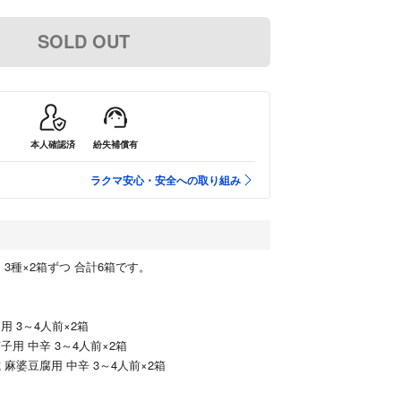
SOLD OUT
本人確認済
紛失補償有
ラクマ安心・安全への取り組み
 3種×2箱ずつ 合計6箱です。
用 3～4人前×2箱
子用 中辛 3～4人前×2箱
 麻婆豆腐用 中辛 3～4人前×2箱