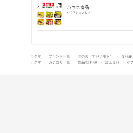
4
ハウス食品
ハウスショクヒン
ラクマ
ブランド一覧
味の素（アジノモト）
食品/飲
ラクマ
カテゴリ一覧
食品/飲料/酒
加工食品
そ