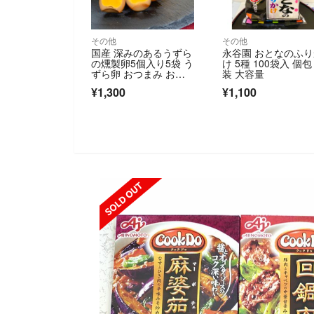
その他
その他
国産 深みのあるうずら
永谷園 おとなのふ
の燻製卵5個入り5袋 う
け 5種 100袋入 個包
ずら卵 おつまみ おか
装 大容量
ず
¥1,300
¥1,100
SOLD OUT