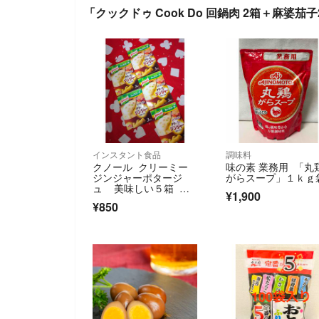
「クックドゥ Cook Do 回鍋肉 2箱＋麻婆
インスタント食品
調味料
クノール クリーミー
味の素 業務用 「丸
ジンジャーポタージ
がらスープ」１ｋｇ
ュ 美味しい５箱 お
¥1,900
🉐ですヨ‼️
¥850