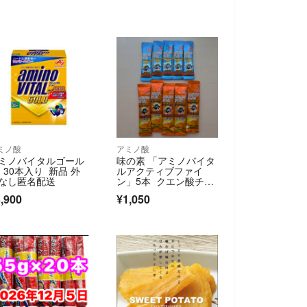
ミノ酸
アミノ酸
ミノバイタルゴール
味の素 「アミノバイタ
 30本入り 新品 外
ルアクティブファイ
なし匿名配送
ン」5本 クエン酸チャ
ージ5本
,900
¥1,050