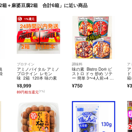
茄子2箱＋麻婆豆腐2箱 合計6箱」に近い商品
1%還元
プロテイン
調味料
ア
鶏
アミノバイタル アミノ
味の素 Bistro Do® ビ
ア
袋
プロテイン レモン
ストロ ドゥ 炒め ソテ
ド
味 2箱 120本 味の素
ー 簡単 3〜4人前×4 洋
箱
風 洋食 ソースをから
¥8,999
¥750
¥3
めるだけ！ チキン 肉
(1%)
89円相当還元