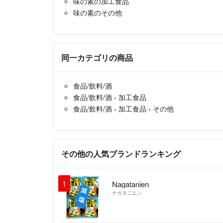
味の素の加工食品
味の素のその他
同一カテゴリの商品
食品/飲料/酒
食品/飲料/酒
›
加工食品
食品/飲料/酒
›
加工食品
›
その他
その他の人気ブランドランキング
1
Nagatanien
ナガタニエン