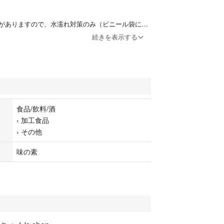
がありますので、水濡れ対策のみ（ビニール袋に入
致します。
続きを表示する
起こる場合がありますので、予めご承知おき下さ
食品/飲料/酒
›
加工食品
›
その他
味の素