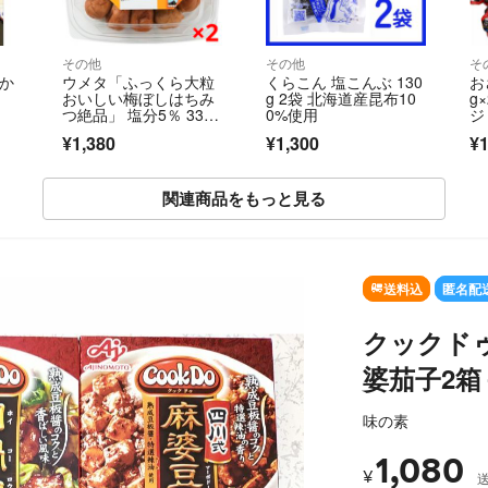
その他
その他
そ
りか
ウメタ「ふっくら大粒
くらこん 塩こんぶ 130
お
おいしい梅ぼしはちみ
g 2袋 北海道産昆布10
g
つ絶品」 塩分5％ 330g
0%使用
ジ
+20g×2個
ジ
¥1,380
¥1,300
¥1
関連商品をもっと見る
送料込
匿名配
クックドゥ 
婆茄子2箱
味の素
1,080
¥