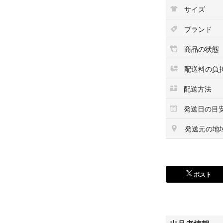
合計5個
サイズ
AXIA A1 ノーマル
ブランド
11巻パック
合計11個
商品の状態
SONY デュアル
配送料の負
1巻ずつシュリン
配送方法
開封済み 1巻 
合計3個
発送日の目
TDK CDing 2 
発送元の地
64分 2巻 74 
合計3個
TDK AD ノーマル
ポスト
1巻
合計1個
Konica ＸＲ1 
60分 1巻 90分 