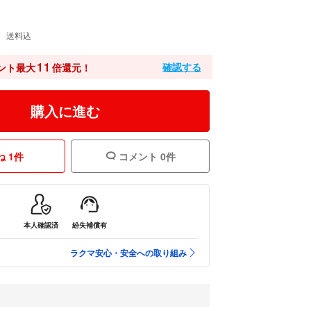
送料込
11
確認する
ント最大
倍還元！
購入に進む
 1件
コメント 0件
本人確認済
紛失補償有
ラクマ安心・安全への取り組み