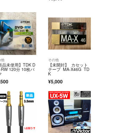
の他
その他
新品未使用】TDK D
【未開封】 カセット
-RW 120分 10枚パ
テープ MA-X46G TD
ク
K
,500
¥5,000