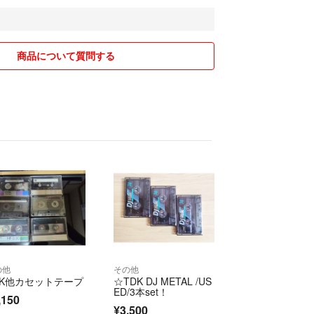
して簡易包装でお送りすることが多いです。重さに
どに入れることもあります。
い物でも自宅保管してますので、あくまでも中古品
商品について質問する
はご遠慮くださいませ。
の写真で撮っており、カラーの違いが出ることがありま
いませ。
できません。すいませんm(_ _)m
、喫煙者はおりませんのでご安心下さいませ。
ざいましたら、是非コメントをお待ちしておりま
来るものはさせて頂きますが、無理なものもありま
ありがとうございました！
の他
その他
す^ - ^
DK他カセットテープ
☆TDK DJ METAL /US
ED/3本set！
,150
¥3,500