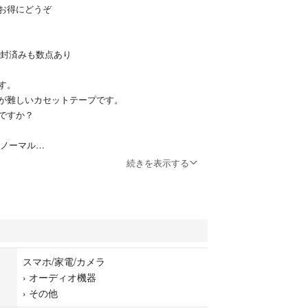
お得にどうぞ
開封済みも数点あり
す。
が難しいカセットテープです。
ですか？
 ノーマル
値で取引されています。
続きを表示する
してお送りします。
 ノーマル
 60分 ５巻
ー １巻
スマホ/家電/カメラ
›
オーディオ機器
ノーマル
›
その他
ク包み 46分