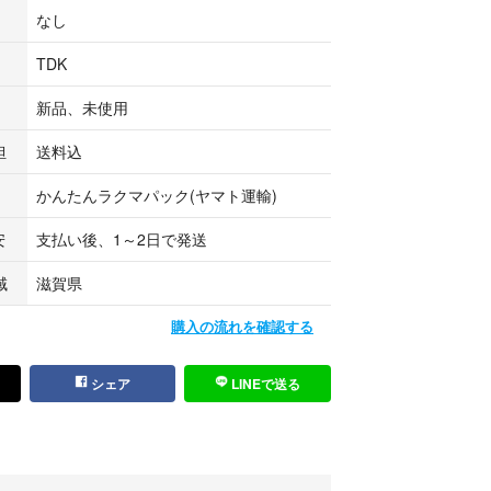
なし
TDK
新品、未使用
インスライドケース ハイポジ 60分
担
送料込
ク包み 2巻
かんたんラクマパック(ヤマト運輸)
ケースにキズあり
安
支払い後、1～2日で発送
ハイポジ
域
滋賀県
1巻
購入の流れを確認する
 120分
シェア
LINEで送る
ノーマル
2巻