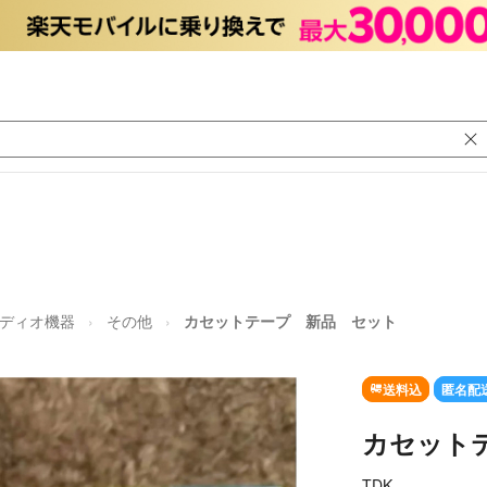
ディオ機器
その他
カセットテープ 新品 セット
送料込
匿名配
カセット
TDK