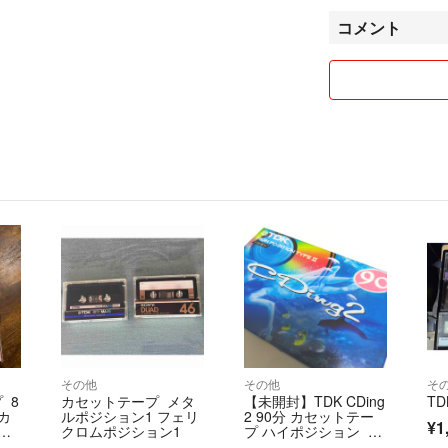
お店の袋を再利用
コメント
余裕があれば箱な
あまり使っていな
です。神経質な方
また、iPhone
す。ご了承くださ
鏡が無いので着画は
我が家にはペット
ご不明な点などご
す。お値引きも出
す。
最後までご覧頂き
その他
その他
そ
よろしくお願い致しま
 8
カセットテープ メタ
【未開封】TDK CDing
T
 カ
ルポジション1 フェリ
2 90分 カセットテー
¥1
め
クロムポジション1
プ ハイポジション タ
イプⅡ