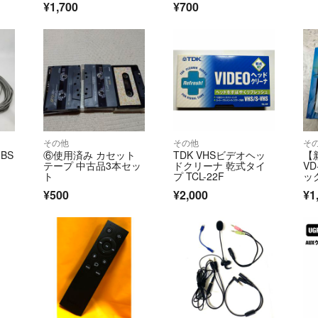
¥1,700
¥700
その他
その他
そ
BS
⑥使用済み カセット
TDK VHSビデオヘッ
【
テープ 中古品3本セッ
ドクリーナ 乾式タイ
VD
ト
プ TCL-22F
ッ
¥500
¥2,000
¥1