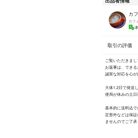
出品者情報
合計3個
カ
maxell メタル 9
カフ
開封済み １巻
合計1個
取引の評価
開封済みの未使用
長期自宅保管です
ご覧いただきまし
お返事は、できる
誠実な対応を心が
大体1.2日で発
便局が休みの土日
基本的に送料込で
定形外などは保証
ませんのでご了承
時は問い合わせを
他の方法がよろし