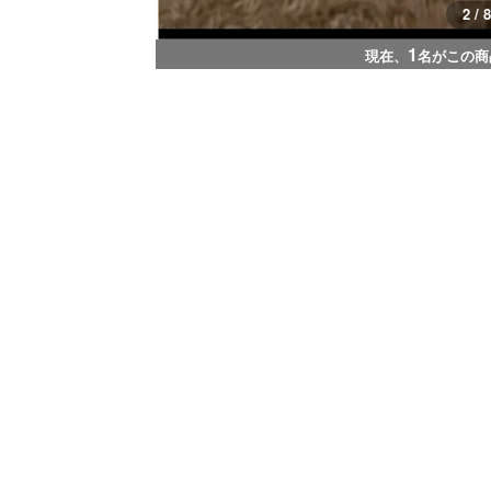
3 / 8
1
現在、
名がこの商