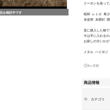
クーポンを使って
品を検討中です
昭和 レトロ 希少
未使用 未開封 
昔に購入した物で
今は手に入れるの
お探しの方いかが
メタル ハイポジ
Amazonでは高
プチプチでお包み
9ヶ月前
AXIA A1 color
5色組み 1パック
商品情報
黄色 1巻 ブル
合計7個
カテゴリ
AXIA A1 slim 
1巻ずつシュリン