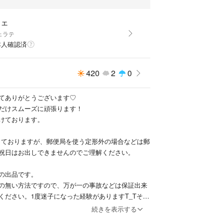
フェ
0分
ェラテ
本人確認済
420
2
0
品はケースに多少キズがあったりします。
。ご理解の程よろしくお願いいたします。
てありがとうございます♡
だけスムーズに頑張ります！
けております。
送しておりますが、郵便局を使う定形外の場合などは郵
祝日はお出しできませんのでご理解ください。
の出品です。
の無い方法ですので、万が一の事故などは保証出来
ください。1度迷子になった経験がありますT_Tその
し約2週間で届きました。
続きを表示する
ければ、差額をお願いしますが可能です。