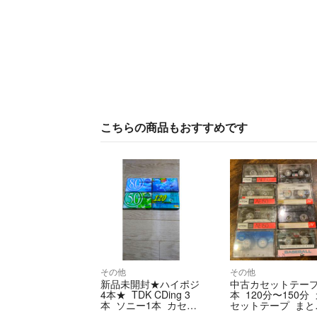
こちらの商品もおすすめです
その他
その他
新品未開封★ハイポジ
中古カセットテープ
4本★ TDK CDing 3
本 120分〜150分
本 ソニー1本 カセッ
セットテープ まと
トテープ
売り