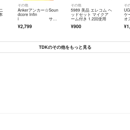
その他
その他
そ
リニ
Ankerアンカー☆Soun
5989 美品 エレコム ヘ
U
本
dcore Infin
ッドセット マイクア
ケー
i サウ
ーム付き 1.2回使用
オス
ンドバー 専用リモコ
テ
¥2,799
¥900
¥1
ン
極 
プ
TDKのその他をもっと見る