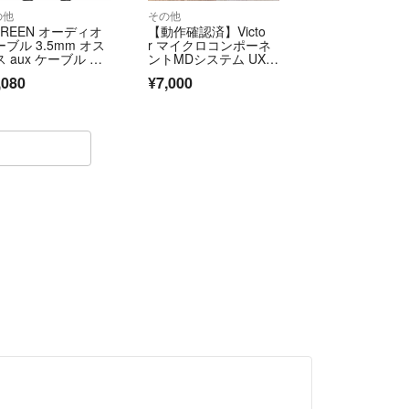
の他
その他
GREEN オーディオ
【動作確認済】Victo
ブル 3.5mm オス
r マイクロコンポーネ
 aux ケーブル ス
ントMDシステム UX-
レオミニプラグ 3
W5
,080
¥7,000
TRS 24K金メッキ
ラグ