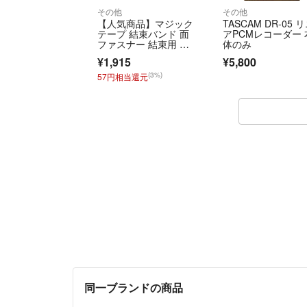
その他
その他
【人気商品】マジック
TASCAM DR-05 
テープ 結束バンド 面
アPCMレコーダー 
ファスナー 結束用 屋
体のみ
外 固定ベルト
¥1,915
¥5,800
(3%)
57円相当還元
同一ブランドの商品