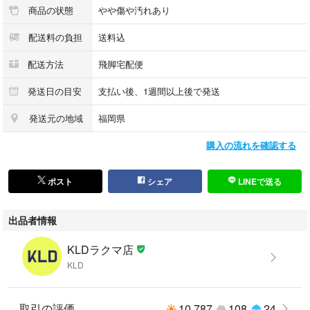
商品の状態
やや傷や汚れあり
配送料の負担
送料込
配送方法
飛脚宅配便
【品番】
FU-H-SK001
発送日の目安
支払い後、1週間以上後で発送
発送元の地域
福岡県
【カラー】
購入の流れを確認する
カーキ
ポスト
シェア
LINEで送る
【素材】
品質表示タグの画像をご参照ください。なお、タグが欠品している商品の
出品者情報
場合は、画像が無い場合もございますのでご了承ください。
KLDラクマ店
KLD
【生産国】
品質表示タグの画像をご参照ください。なお、タグが欠品している商品の
場合は、画像が無い場合もございますのでご了承ください。
取引の評価
10,787
108
24