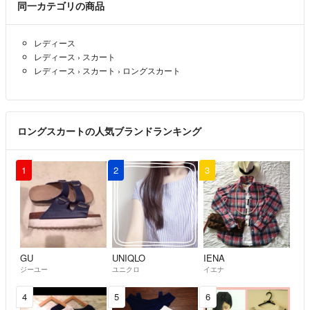
他社様より利益率を低く設定することで、高価買取を実現しています。
同一カテゴリの商品
お買取りは全国どこからでも、宅配にて承っています。
もちろん、ご満足いただけない場合には送料無料にて返送いたします。
レディース
詳細は下記をご参照ください。
レディース
›
スカート
https://kld-c.jp/
レディース
›
スカート
›
ロングスカート
ぜひ一度当店のお買取をお試しください。
ロングスカートの人気ブランドランキング
1
2
3
GU
UNIQLO
IENA
ジーユー
ユニクロ
イエナ
4
5
6