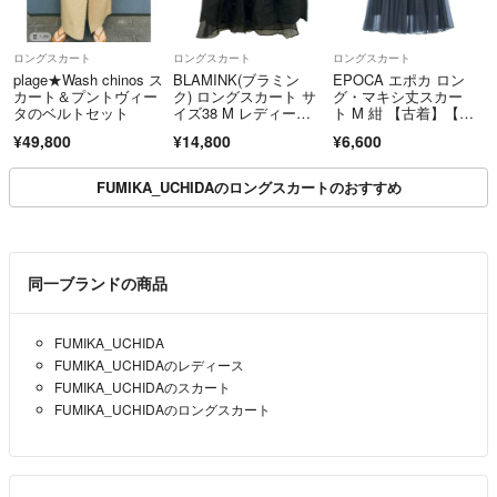
場合がございます。
・出品物、付属品は特筆のない限り画像掲載のものが全てです（ハンガー
等の撮影小物は除く）。
ロングスカート
ロングスカート
ロングスカート
plage★Wash chinos ス
BLAMINK(ブラミン
EPOCA エポカ ロン
カート＆プントヴィー
ク) ロングスカート サ
グ・マキシ丈スカー
タのベルトセット
イズ38 M レディー
ト M 紺 【古着】【中
ス - 黒 花柄
古】【送料無料】
・パンツの裾上げ、袖や着丈の詰めの有無については、判断が難しい場合
¥49,800
¥14,800
¥6,600
がございます。
・実寸値をご参照いただき、ご不明点はお気軽にご質問ください。
FUMIKA_UCHIDAのロングスカートのおすすめ
・色の記載には主観が介入します。また、何色と明確にお答えするのが難
しい事もございますので、写真よりご判断ください。
【買取サービスについて】
同一ブランドの商品
買取店に洋服を持ち込み、長く待ったにも関わらず
査定金額が安い、価値を評価してくれていない
FUMIKA_UCHIDA
そのように残念な思いをされたことはありませんか？
FUMIKA_UCHIDAのレディース
当店では一点一点、コメントを付して査定をさせて頂いています。
FUMIKA_UCHIDAのスカート
お値段の付いたもの、残念ながらご希望に添えなかったものもあるかもし
FUMIKA_UCHIDAのロングスカート
れませんが、すべて理由を添えて査定結果を提示しています。
また、当店はネット販売に特化、少人数で運営しているため、