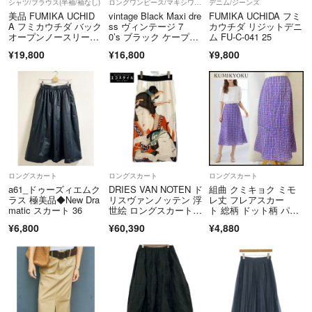
シャツ/ブラウス(半袖/袖なし)
ロングワンピース/マキシワンピース
デニム/ジーンズ
https://fril.jp/ts/official/law/kld/#return_policy
美品 FUMIKA UCHID
vintage Black Maxi dre
FUMIKA UCHIDA フミ
適格請求書登録番号
A フミカウチダ バック
ss ヴィンテージ 7
カウチダ リジットデニ
※商品の風合いを大切にするため、上記対応を実施しない場合がございま
オープンノースリーブ
0’s ブラック ケープ付
ム FU-C-041 25
T9290001075401
す。
ブラウス36 ブラウ
きロングワンピース
¥19,800
¥16,800
¥9,800
ン シルク混 日本 ベス
※あくまでも中古品となります。着用に際する使用感がある場合がござい
ト ビスチェ
ます。
詳細は商品説明欄をご参照いただき、ご不明点はお気軽にご質問くださ
い。
【発送等について】
・商品は当店提携倉庫にて365日24時間、温度湿度を管理し、保管してい
ます。
ロングスカート
ロングスカート
ロングスカート
・提携倉庫にて検品・包装の上お客様の元へお届けします。
a61_ドゥーズィエムク
DRIES VAN NOTEN ド
組曲 クミキョク ミモ
・発送は入金確認後、土、日、祝を除く3営業日以内におこないます。
ラス 極美品◆New Dra
リスヴァンノッテン 浮
レ丈 フレアスカー
matic スカート 36
世絵 ロングスカート 3
ト 総柄 ドット柄 パー
・日にち指定はご入金日から5日目以降7日以内に限りお受けいたします。
4
プル M
¥6,800
¥60,390
¥4,880
・できるだけ早くお届けできるよう、最善を尽くしますが発送にお時間を
いただく場合がございます。
・商品は提携倉庫にて保管しているため、質問の回答にお時間をいただく