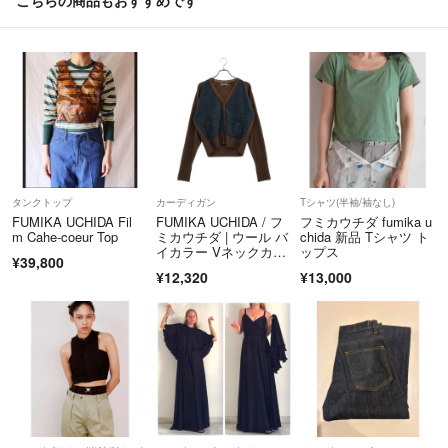
こちらの商品もおすすめです
商品は提携倉庫にて保管しているため、質問の回答にお時間をいただく
場合がございます。
傷や汚れのあるお品物の場合、商品画像にて該当部分をポインターで示し
ています。
【商品について】
・取扱い商品はすべて1点ものであるため、ご注文品をご用意できない
※当店の商品はすべて中古品、また未使用品であっても一度人の手に渡っ
場合にはキャンセルのご案内をいたします。
たものとなります。
・出品物、付属品は特筆のない限り画像掲載のものが全てです（ハンガ
ご理解ご了承の上ご検討ください。
ー等の撮影小物は除く）。
・パンツの裾上げ、袖や着丈の詰めの有無については、判断が難しい場
タンクトップ
カーディガン
Tシャツ(半袖/袖なし)
合がございます。実寸値をご参照いただき、ご不明点はお気軽にご質問
FUMIKA UCHIDA Fil
FUMIKA UCHIDA / フ
フミカウチダ fumika u
【注意事項】
m Cahe-coeur Top
ミカウチダ | ウール バ
chida 新品 Tシャツ ト
ください。
・サイト内にあります免責事項は必ずご一読お願いいたします。
イカラー Vネックカー
ップス
・色の記載には主観が介入します。また、何色と明確にお答えするのが
¥39,800
ディガン | 36 | ブラウ
・当店の取扱商品は全て中古品、新品であっても一度人の手に渡ったもの
¥12,320
¥13,000
難しい事もございますので、写真よりご判断ください。
ン/グレー | レディース
となります。
・お客様に安心してご利用いただけるよう、下記のような対応を実施した
------------
うえでお届けしています。
こちらのアカウントはラクマ公式パートナーの株式会社KLDによって運
営されています。
・専用機械で毛玉の除去を実施しています。
▼特定商取引法表示
・出品前、お届け前に細かなホコリを除去しています。
https://fril.jp/ts/official/law/kld/
・必要に応じてメンテナンス・クリーニングを実施しています。
▼返品特約
それでも除去できなかった汚れは商品説明欄にてご案内しています。