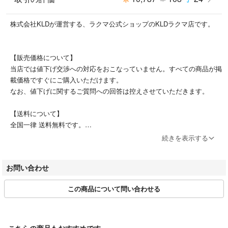
株式会社KLDが運営する、ラクマ公式ショップのKLDラクマ店です。
【表記サイズ】
36
【販売価格について】
当店では値下げ交渉への対応をおこなっていません。すべての商品が掲
【平置き実寸(cm)】
載価格ですぐにご購入いただけます。
ウエスト: 30
なお、値下げに関するご質問への回答は控えさせていただきます。
総丈: 101
ヒップ: 40
【送料について】
全国一律 送料無料です。
採寸値の計測方法について：
続きを表示する
https://kld-c.jp/blog/採寸地の計測方法について/
【配送について】
ご注文およびご入金確認後、土日祝日を除く3営業日以内に発送いたし
お問い合わせ
ます。
【状態】
配送方法は、佐川急便またはヤマト運輸のネコポスにて配送いたしま
やや傷や汚れがありますが、目立ったダメージや極端な使用感は感じられ
この商品について問い合わせる
す。（沖縄・離島・一部地域は、ゆうパックでの配送となります）
ず、中古品としては比較的程度良好に感じられます。
【営業時間について】
アタリ：リボン
土日祝を除き、10時 ~ 17時 を営業時間としています。