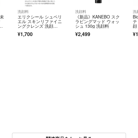
洗顔料
洗顔料
洗
品未
エリクシール シュペリ
《新品》KANEBO スク
B
ク
エル スキンリファイニ
ラビングマッド ウォッ
テ
ングクレンズ 洗顔
シュ 130g 洗顔料
顔 
料 角質除去 ザラつ
¥1,700
¥2,499
¥1
き 黒ずみ 透明感 クレ
イ 新品 未使用