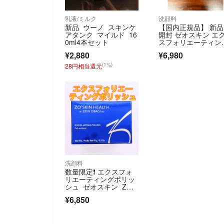
乳液/ミルク
洗顔料
新品 ウーノ スキンケ
【国内正規品】 新
アタンク マイルド 16
開封 ゼオスキン エ
0ml4本セット
スフォリエーティン
グ ポリッシュ65g
¥2,880
¥6,980
(1%)
28円相当還元
洗顔料
数量限定❗️ エクスフォ
リエーティングポリッ
シュ ゼオスキン ZOS
KIN
¥6,850