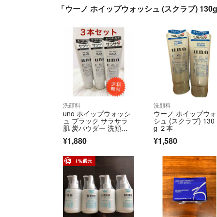
「ウーノ ホイップウォッシュ (スクラブ) 130
洗顔料
洗顔料
uno ホイップウォッシ
ウーノ ホイップウ
ュ ブラック サラサラ
シュ (スクラブ) 130
肌 炭パウダー 洗顔料 1
g ２本
30g
¥1,880
¥1,580
1%還元