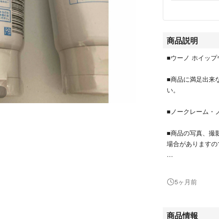
商品説明
■ウーノ ホイップウ
■商品に満足出来
い。
■ノークレーム・
■商品の写真、撮
場合がありますの
毛穴汚れを落とし
ラブ配合で、毛穴
5ヶ月前
泡がスピーディー
イ洗浄成分」配合
商品情報
#エフティ資生堂