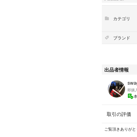
#478350
#コスメ/美容
カテゴリ
#スキンケア/基礎
#洗顔料
ブランド
出品者情報
swa
即購
取引の評価
ご覧頂きありがと