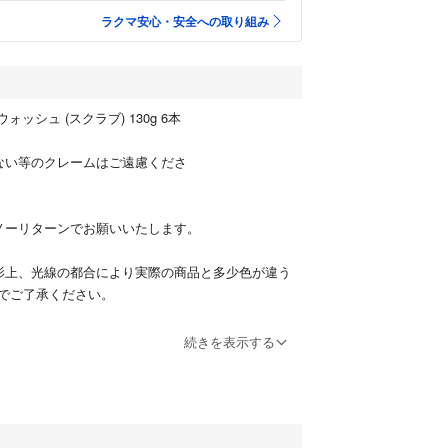
ラクマ安心・安全への取り組み
ォッシュ (スクラブ) 130g 6本
ない等のクレームはご遠慮くださ
ノーリターンでお願いいたします。
影上、光線の都合により実際の商品と多少色が違う
でご了承ください。
てツルツル肌にする濃密ホイップ洗顔。２種のスク
続きを表示する
の奥のヨゴレ、ざらつきまでゴッソリ落とす。濃密
に泡立ち、爽快でクールな洗い上がり。「天然クレ
。みずみずしいシトラスグリーンの香り。