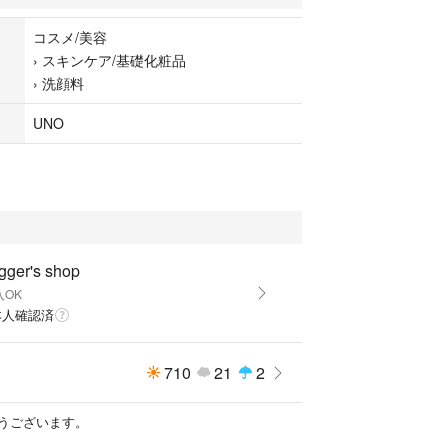
コスメ/美容
›
スキンケア/基礎化粧品
化粧品
›
洗顔料
UNO
gger's shop
入OK
本人確認済
710
21
2
うございます。