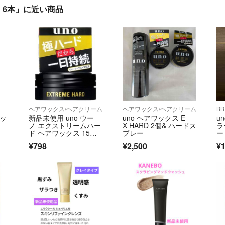
g 6本」に近い商品
ヘアワックス/ヘアクリーム
ヘアワックス/ヘアクリーム
B
ォッ
新品未使用 uno ウー
uno ヘアワックス E
u
ノ エクストリームハー
X HARD 2個& ハードス
ラ
ド ヘアワックス 15
プレー
ー
g ミニ
P
¥798
¥2,500
¥1