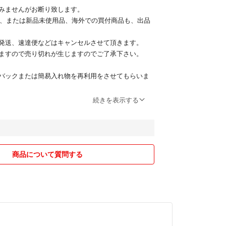
みませんがお断り致します。
ed、または新品未使用品、海外での買付商品も、出品
発送、速達便などはキャンセルさせて頂きます。
ますので売り切れが生じますのでご了承下さい。
バックまたは簡易入れ物を再利用をさせてもらいま
レームノーリターンでお願い致します。誠実なお取
続きを表示する
ます。
願いいたします。
商品について質問する