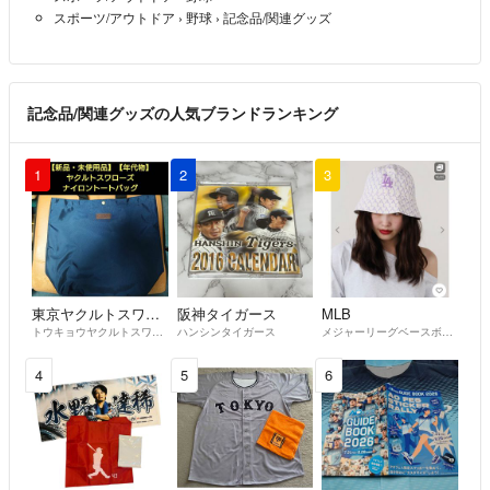
スポーツ/アウトドア
›
野球
›
記念品/関連グッズ
記念品/関連グッズの人気ブランドランキング
1
2
3
東京ヤクルトスワローズ
阪神タイガース
MLB
トウキョウヤクルトスワローズ
ハンシンタイガース
メジャーリーグベースボール
4
5
6