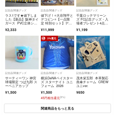
記念品/関連グッズ
記念品/関連グッズ
記念品/関連グッズ
ラス1です★値下しま
値下げ！⭐️大谷翔平と
千葉ロッテマリーン
した【新品】阪神タイ
デコピン⭐️【一点限
ズ FC記念グッズ・入
ガース PVC立体シー
定 特別セット】ディ
場者プレゼント4点セ
ル3種セット ぷくぷ
スプレイ＆キーホルダ
ット
¥2,333
¥11,999
¥1,199
くシール
ー✖︎2点 ドジャース サ
インプリントボール＆
バット
3%還元
記念品/関連グッズ
記念品/関連グッズ
記念品/関連グッズ
サーティーワン 神宮
横浜DeNAベイスター
茂木栄五郎 本革製応
球場限定 つば九郎 ス
ズ スターナイト ユニ
燕傘チャーム CREW
ーベニアカップ
フォーム 2026
ユニver.
¥1,500
¥1,500
¥650
(3%)
45円相当還元
関連商品をもっと見る