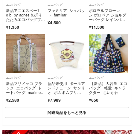
エコバッグ
エコバッグ
エコバッグ
新品アニエスベーT
ファミリア シュパッ
ポロラルフローレ
o b. by agnes b.折り
ト familiar
ン ポロベア ショルダ
たたみエコバッグブラ
ーバッグ レインバッ
¥4,500
ック黒
グ ベージュ
¥1,350
¥11,500
エコバッグ
エコバッグ
エコバッグ
新品マリメッコ ブラ
新品未使用 ボールア
【新品】大容量 エコ
ック エコバッグ ト
ンドチェーン サンリ
バッグ 軽量 キャラ
ートバッグ marimekk
オ ポムポムプリ
クター ちいかわ
o限定品
ン アイボリーMS
¥2,580
¥7,989
¥650
関連商品をもっと見る
SOLD OUT