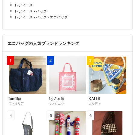
レディース
気持ちの良いお取引を心がけていますので、どうぞよろしくお願いしま
レディース
›
バッグ
す。
レディース
›
バッグ
›
エコバッグ
最近は購入も楽しんでます(’-’*)♪
エコバッグの人気ブランドランキング
1
2
3
familiar
紀ノ国屋
KALDI
ファミリア
キノクニヤ
カルディ
4
5
6