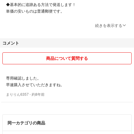
◆基本的に追跡ある方法で発送します！
単価の安いものは普通郵便です。
◆かんたんフリルパックはヤマト便かゆうパックのどちらか、その日の
続きを表示する
予定により早く行ける方で発送しますので、ご希望がございましたらコ
メントください。
コメント
梱包は100均の物や、ショップ袋を利用しています。
商品について質問する
即購入していただいて大丈夫です。(除外有り。また、申請有りの物は
他社にも出品しています。売れたら削除しています。)
専用確認しました。
なるべく早い返信、対応を心がけていますが、子育てと仕事でコメント
早速購入させていただきますね。
をすぐに返せない時もあります。
まりりん6357
- 約8年前
終始無言の方、受け取り後評価が遅い方はお取引ご遠慮ください。
同一カテゴリの商品
タバコは吸いません、ペットもいません。