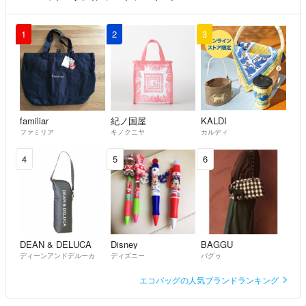
1
2
3
familiar
紀ノ国屋
KALDI
ファミリア
キノクニヤ
カルディ
4
5
6
DEAN & DELUCA
Disney
BAGGU
ディーンアンドデルーカ
ディズニー
バグゥ
エコバッグの人気ブランドランキング