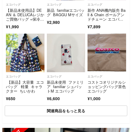
エコバッグ
エコバッグ
エコバッグ
【新品未使用品】DE
新品 familiarエコバッ
新作 ANA機内販売 Ba
AN ＆ DELUCAレジか
グ BAGGU Mサイズ
ll & Chain ボールアン
ご買物バッグ +保冷ボ
ドチェーン エコバッ
¥2,980
トルケース
グ
¥1,990
¥7,899
エコバッグ
エコバッグ
エコバッグ
【新品】大容量 エコ
新品未使用 ファミリ
コストコオリジナルシ
バッグ 軽量 キャラ
ア familiar シュパッ
ョッピングバッグ茶色
クター ちいかわ
トM エコバッグ
エコバッグ
¥650
¥6,600
¥1,000
関連商品をもっと見る
SOLD OUT