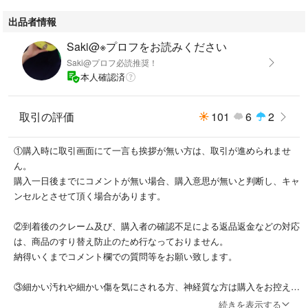
出品者情報
Saki@※プロフをお読みください
Saki@プロフ必読推奨！
本人確認済
取引の評価
101
6
2
①購入時に取引画面にて一言も挨拶が無い方は、取引が進められませ
ん。
購入一日後までにコメントが無い場合、購入意思が無いと判断し、キャ
ンセルとさせて頂く場合があります。
②到着後のクレーム及び、購入者の確認不足による返品返金などの対応
は、商品のすり替え防止のため行なっておりません。
納得いくまでコメント欄での質問等をお願い致します。
③細かい汚れや細かい傷を気にされる方、神経質な方は購入をお控え下
さい。②の様に必ず確認した上で、納得できる方のみでお願いします。
続きを表示する