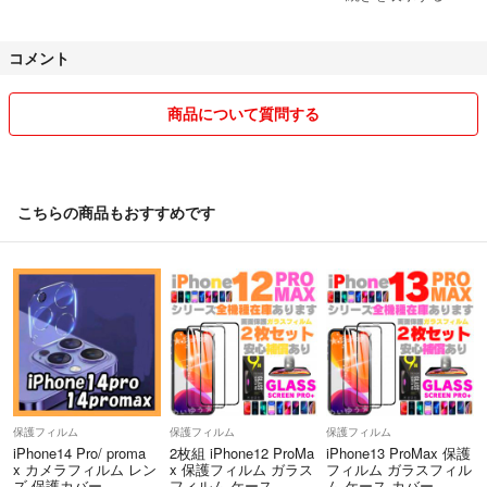
④商品は素人管理になります。業者の様なクオリティは期待しないで下
コメント
さい。
⑤値下げ交渉に関しては基本的に受け付けておりません。
商品について質問する
コメント削除するか、場合によっては無言でブロック致します。
⑥※購入者は、以上を承諾した上でのご購入と判断致します。
こちらの商品もおすすめです
保護フィルム
保護フィルム
保護フィルム
iPhone14 Pro/ proma
2枚組 iPhone12 ProMa
iPhone13 ProMax 保護
x カメラフィルム レン
x 保護フィルム ガラス
フィルム ガラスフィル
ズ 保護カバー
フィルム ケース
ム ケース カバー