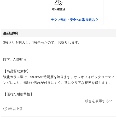
本人確認済
ラクマ安心・安全への取り組み
商品説明
3枚入りを購入し、1枚余ったので、お譲りします。
以下、AI説明文
【高品質な素材】
強化ガラス製で、99.9%の透明度を誇ります。オレオフォビックコーティ
ングにより、指紋や汚れが付きにくく、常にクリアな視界を保ちます。
【優れた耐衝撃性】
アンチバースト機能を備えており、万が一の衝撃からスマートフォンの画
続きを表示する
面をしっかりと保護します。
1年以上前
【簡単な取り付け】