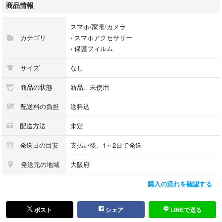
商品情報
2.5Dラウンドエッジデザインで、取り付けも簡単。敏感でスムーズな操作
感を実現します。
スマホ/家電/カメラ
カテゴリ
›
スマホアクセサリー
- 素材: 強化ガラス
›
保護フィルム
- 透明度: 99.9%透明
- エッジタイプ: 2.5Dラウンドエッジ
サイズ
なし
- コーティング: オレオフォビックコーティング
- 取り付けの容易さ: 簡単に取り付け可能
商品の状態
新品、未使用
- 耐衝撃性: アンチバースト
配送料の負担
送料込
- 感度: 敏感でスムーズ
- エッジデザイン: ラウンドエッジ
配送方法
未定
ご覧いただきありがとうございます。
発送日の目安
支払い後、1～2日で発送
発送元の地域
大阪府
#ガラスフィルム
購入の流れを確認する
#g64y
#Motorola
#モトローラ
ポスト
シェア
LINEで送る
#強化ガラスフィルム