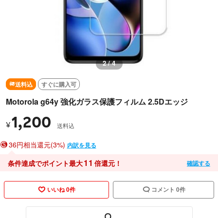
2 / 4
送料込
すぐに購入可
Motorola g64y 強化ガラス保護フィルム 2.5Dエッジ
1,200
¥
送料込
36円相当還元(3%)
内訳を見る
11
条件達成でポイント最大
倍還元！
確認する
いいね 0件
コメント 0件