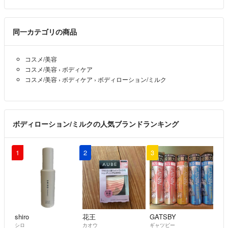
しょうか？ 出品されたばかりなのに申し訳ございませんが宜しくお
願い致します。
同一カテゴリの商品
ぶーちゃん
- 4年弱前
コスメ/美容
コスメ/美容
›
ボディケア
コスメ/美容
›
ボディケア
›
ボディローション/ミルク
ボディローション/ミルクの人気ブランドランキング
1
2
3
shiro
花王
GATSBY
シロ
カオウ
ギャツビー