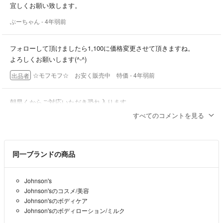
※尚 このような事のないように以後確認して出品発送していきます。
宜しくお願い致します。
本当に申し訳ありませんでした。
ぶーちゃん
- 4年弱前
フォローして頂けましたら1,100に価格変更させて頂きますね。
よろしくお願いします(^-^)
☆モフモフ☆ お安く販売中 特価
- 4年弱前
出品者
朝早くからご対応いただき恐れ入ります。
1100円では厳しいでしょうか。
すべてのコメントを見る
ご検討宜しくお願い致します。
ぶーちゃん
- 4年弱前
同一ブランドの商品
1,200円でしたら大丈夫ですよ。
Johnson's
☆モフモフ☆ お安く販売中 特価
- 4年弱前
出品者
Johnson'sのコスメ/美容
Johnson'sのボディケア
初めまして お早う御座います。
Johnson'sのボディローション/ミルク
恐れ入りますが…こちら購入を検討しておりますがお値下げは可能で