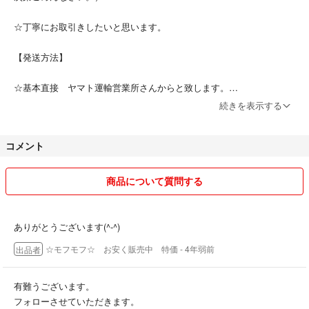
☆丁寧にお取引きしたいと思います。
【発送方法】
☆基本直接 ヤマト運輸営業所さんからと致します。
(お受取り最短到着です)
続きを表示する
☆スムーズな発送を心がけております。
コメント
☆フォローもありがとうございます。よろしくお願いします(^-^)
商品について質問する
💡たまに (おまけ) 入れてます😉
■2022年9月28日☔マーク
ありがとうございます(^-^)
☆モフモフ☆ お安く販売中 特価
- 4年弱前
出品者
アルビオン 薬用スキンコンディショナー エッセンシャル ペーパーマス
クPE66包の数が３包足りずこちらのミスで大変ご迷惑をかけました。
この度は 反省しております。
有難うございます。
フォローさせていただきます。