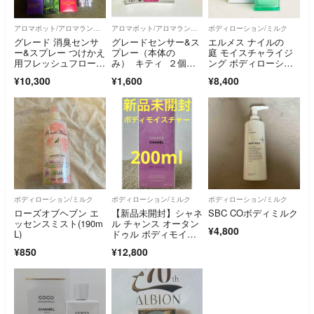
アロマポット/アロマランプ/芳香器
アロマポット/アロマランプ/芳香器
ボディローション/ミルク
グレード 消臭センサ
グレードセンサー&ス
エルメス ナイルの
ー&スプレー つけかえ
プレー（本体の
庭 モイスチャライジ
用フレッシュフローラ
み） キティ ２個セ
ング ボディローショ
ル他おまとめ
ット
ン 200ml UN…
¥10,300
¥1,600
¥8,400
ボディローション/ミルク
ボディローション/ミルク
ボディローション/ミルク
ローズオブヘブン エ
【新品未開封】シャネ
SBC COボディミルク
ッセンスミスト(190m
ル チャンス オータン
¥4,800
L)
ドゥル ボディモイス
チャー200ml
¥850
¥12,800