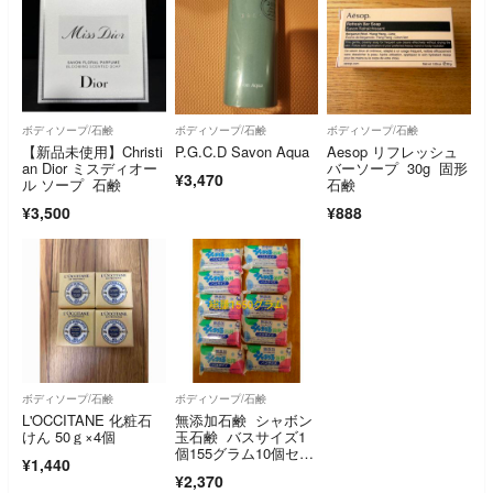
ボディソープ/石鹸
ボディソープ/石鹸
ボディソープ/石鹸
【新品未使用】Christi
P.G.C.D Savon Aqua
Aesop リフレッシュ
an Dior ミスディオー
バーソープ 30g 固形
¥3,470
ル ソープ 石鹸
石鹸
¥3,500
¥888
ボディソープ/石鹸
ボディソープ/石鹸
L'OCCITANE 化粧石
無添加石鹸 シャボン
けん 50ｇ×4個
玉石鹸 バスサイズ1
個155グラム10個セッ
¥1,440
ト1550グラム
¥2,370