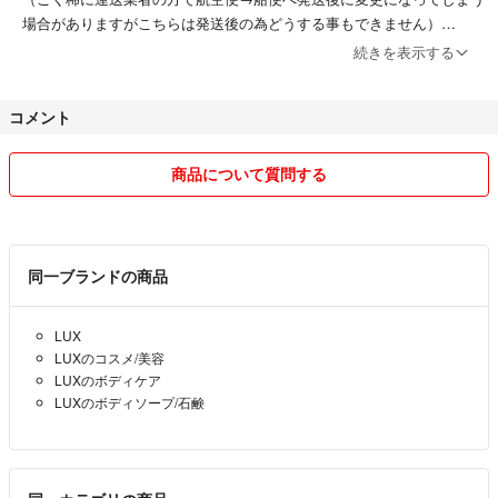
場合がありますがこちらは発送後の為どうする事もできません）
発送後のまだ届かないなどの問い合わせはこちら（出品者）ではなく輸
続きを表示する
送会社へお願い致します。
コメント
土日祝日発送不可
例・木曜ご購入→金月火の火曜日が３日後としますので大型連休などの
ご購入はお急ぎの方はご注意下さい。
商品について質問する
同一ブランドの商品
LUX
LUXのコスメ/美容
LUXのボディケア
LUXのボディソープ/石鹸