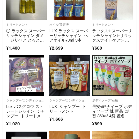
トリートメント
オイル/美容液
トリートメント
◯ ラックス スーパー
LUX ラックス スーパ
ラックス✨スーパーリ
リッチシャイン ダメ
ーリッチシャイン ヘ
ッチシャイン✨リラッ
ージリペア とろとろ
アオイル70ml 3本
クスナイトケア✨ ま
補修ヘアオイル×2
とまりヘアオイル✨70
¥1,400
¥2,699
¥680
ml✨
シャンプー/コンディショナーセット
シャンプー/コンディショナーセット
ボディソープ/石鹸
Lux バスグロウ スト
LUX シャンプー ト
最安値‼️ナイーブ ボデ
レートシャイン シャ
リートメント
ィソープ 桃 新品 詰
ンプー トリートメン
替 360㎖ 4袋 匿名 送
¥1,666
ト ２種セット
料無料
¥1,020
¥899