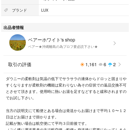
その他海外製日用品など出品しております
ブランド
LUX
#ベアーホワイトの日用品
こちらよりご覧下さい
出品者情報
#LUX #ラックス #石鹸 #石けん #せっけん #ボディソープ #スキンケ
ベアーホワイト's shop
ア #ソープ #ベルベットジャスミン #ブルーピオニー #まとめ売り
ベアー★沖縄離島の為プロフ要必読下さい★
取引の評価
1,161
6
2
ダウニーの柔軟剤は気温の低下でサラサラの液体からドロッと固まりや
すくなりますが柔軟剤の機能は変わりない為その症状での返品交換不可
とさせて頂きます。使用時に熱いお湯を足すなどすると緩和されますの
でお試し下さい。
当方の説明文にて船便とある場合は発送からお届けまで平均１０〜１２
日ほどお届けまで掛かります。
記載が無い場合は航空便にて平均３日前後です。
（ごく稀に運送業者の方で航空便→船便へ発送後に変更になってしまう