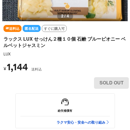
2 / 4
送料込
匿名配送
すぐに購入可
ラックス LUX せっけん２種１０個 石鹸 ブルーピオニー ベ
ルベットジャスミン
LUX
1,144
¥
送料込
SOLD OUT
紛失補償有
ラクマ安心・安全への取り組み