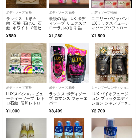
ボディソープ/石鹸
ボディソープ/石鹸
ボディソープ/石鹸
ラックス 固形石
最後の1品 LUX ボデ
ユニリーバジャパンL
鹸 石鹸 石けん 石
ィソープ リュクスフ
UXラックスビューテ
鹸 ホワイト 2個セッ
ローラルの香り 詰替3
ィソープソフトローズ
ト LUX
00g×4袋④
の香り75g×12個
¥580
¥1,280
¥1,500
ボディソープ/石鹸
ボディソープ/石鹸
シャンプー/コンディショナーセット
LUXスペシャル ビュ
ラックス ボディソー
LUX バイオフュージ
ーティーソープ レト
プ ロマンス フォーエ
ョン ブラックエディ
ロ石鹸 昭和レトロ
バー
ション シャンプー&コ
ンディショナー
¥1,000
¥8,499
¥2,700