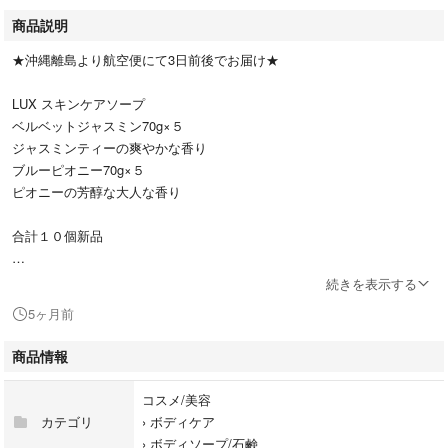
商品説明
★沖縄離島より航空便にて3日前後でお届け★
LUX スキンケアソープ
ベルベットジャスミン70g×５
ジャスミンティーの爽やかな香り
ブルーピオニー70g×５
ピオニーの芳醇な大人な香り
合計１０個新品
原産国インドネシア
続きを表示する
5ヶ月前
ネコポス発送
厚みの関係で緩衝材ナシ、ビニール製の袋に入れ発送となります
商品情報
航空便にて3日前後でお届けです
コスメ/美容
即購入大歓迎★お値下げ不可
カテゴリ
›
ボディケア
離島の為プロフ要必読下さい
›
ボディソープ/石鹸