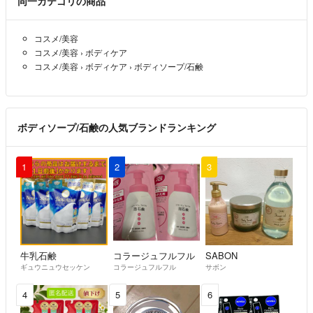
同一カテゴリの商品
コスメ/美容
コスメ/美容
›
ボディケア
コスメ/美容
›
ボディケア
›
ボディソープ/石鹸
ボディソープ/石鹸の人気ブランドランキング
1
2
3
牛乳石鹸
コラージュフルフル
SABON
ギュウニュウセッケン
コラージュフルフル
サボン
4
5
6