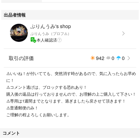
出品者情報
ぷりんうみ's shop
ぷりんうみ（プロフ⚠️）
本人確認済
取引の評価
942
0
0
⚠️いいね！が付いてても、突然消す時があるので、気に入ったらお早め
に！
⚠️コメント逃げは、ブロックする恐れあり！
購入後の返品は行っておりませんので、お理解の上ご購入して下さい！
⚠️専用は1週間までとなります、過ぎましたら戻させて頂きます！
⚠️普通郵便のみ！
ご理解の程よろしくお願いします。
コメント