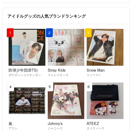
アイドルグッズの人気ブランドランキング
1
2
3
防弾少年団(BTS)
Stray Kids
Snow Man
ボウダンショウネンダン
ストレイキッズ
スノーマン
4
5
6
嵐
Johnny's
ATEEZ
アラシ
ジャニーズ
エイティーズ