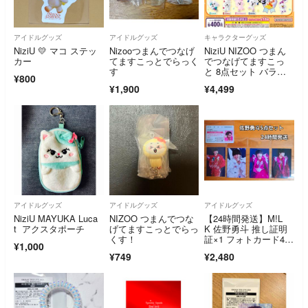
アイドルグッズ
アイドルグッズ
キャラクターグッズ
NiziU 💛 マコ ステッ
Nizooつまんでつなげ
NiziU NIZOO つまん
カー
てますこっとでらっく
でつなげてますこっ
す
と 8点セット バラ売
¥800
り◎ ニジュー ニズ
¥1,900
¥4,499
ー ガチャ リチュ リ
ヨ マヤン キナ
アイドルグッズ
アイドルグッズ
アイドルグッズ
NiziU MAYUKA Luca
NIZOO つまんでつな
【24時間発送】M!L
t アクスタポーチ
げてますこっとでらっ
K 佐野勇斗 推し証明
くす！
証×1 フォトカード4
¥1,000
枚 5点セット
¥749
¥2,480