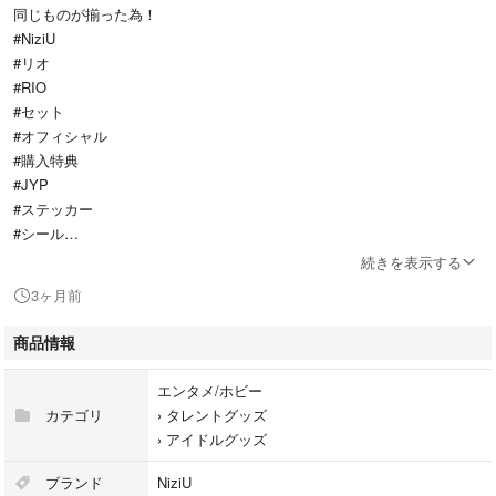
同じものが揃った為！
#NiziU
#リオ
#RIO
#セット
#オフィシャル
#購入特典
#JYP
#ステッカー
#シール
#LIVE LINE
続きを表示する
#PUMA
3ヶ月前
#ラントレ
#トレカ
商品情報
#scout
#運動会
エンタメ/ホビー
#Take a picture
カテゴリ
›
タレントグッズ
#COCONUT
›
アイドルグッズ
ブランド
NiziU