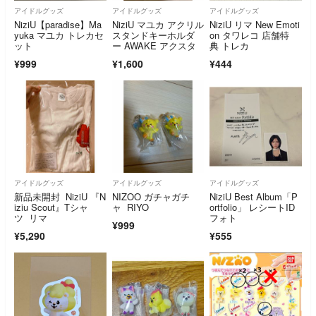
アイドルグッズ
アイドルグッズ
アイドルグッズ
NiziU【paradise】Ma
NiziU マユカ アクリル
NiziU リマ New Emoti
yuka マユカ トレカセ
スタンドキーホルダ
on タワレコ 店舗特
ット
ー AWAKE アクスタ
典 トレカ
¥999
¥1,600
¥444
アイドルグッズ
アイドルグッズ
アイドルグッズ
新品未開封 NiziU 『N
NIZOO ガチャガチ
NiziU Best Album「P
iziu Scout』Tシャ
ャ RIYO
ortfolio」 レシートID
ツ リマ
フォト
¥999
¥5,290
¥555