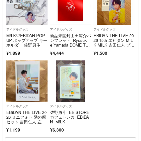
アイドルグッズ
アイドルグッズ
アイドルグッズ
M!LK♡EBiDAN POP
新品未開封山田涼介パ
EBiDAN THE LIVE 20
UP ポップアップ キー
ンフレット Ryosuk
26 15th エビダン M!L
ホルダー 佐野勇斗
e Yamada DOME TO
K MILK 吉田仁人 プラ
UR 2026 Are You Re
カード ポップアッ
¥1,899
¥4,444
¥1,500
d.Y ?
プ みるく
アイドルグッズ
アイドルグッズ
EBiDAN THE LIVE 20
佐野勇斗 EBiSTORE
26 ミニフォト 隣の席
カフェトレカ EBiDA
セット 吉田仁人 左
N M!LK
¥1,199
¥6,300