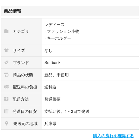
商品情報
昭和レトロ 平成 ファンシー文具
デットストック 未使用 倉庫保管品
レディース
貴重な品 キャラクターグッズ
カテゴリ
›
ファッション小物
アンティーク ヴィンテージ
›
キーホルダー
コレクション 大阪万博
EXPO
サイズ
なし
Classic 80's 70's
#リーメント #ぷちサンプル
ブランド
Softbank
#シルバニアファミリー
商品の状態
新品、未使用
非売品 UFOキャッチャー アミューズメント ミニチュア
ドールハウス リカちゃん ブライス
配送料の負担
送料込
リーメント フィギュア ジオラマ 昭和レトロ 食品サンプル
ラウンドワン 限定 プライズ 非売品
配送方法
普通郵便
ガチャ キャンペーン ポイント ガチャガチャ
カプセルトイ キーホルダー かわいい BIG サンリオピューロランド キ
発送日の目安
支払い後、1～2日で発送
ャラクター サンリオ ショップ namco SEGA プライズ 女の子 女
発送元の地域
兵庫県
子 プレゼント おもちゃ ぬいぐるみ クッション インテリア 飾り コ
レクション 赤ちゃん アニメ 動物 人気 こども 赤ちゃん ベビー 飾
購入の流れを確認する
り 子育て 幼児 小学生 抱き枕 サンリオ USJ しんちゃん クレー