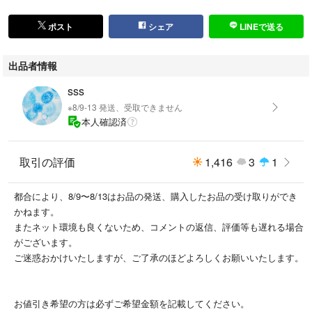
ン ゲーム うさぎ サンリオ お祭り おうち縁日 屋台 駄菓子屋 ソフ
ビ まとめ クレーンゲーム 景品 まとめ売り
ポスト
シェア
LINEで送る
出品者情報
sss
※8/9-13 発送、受取できません
本人確認済
取引の評価
1,416
3
1
都合により、8/9〜8/13はお品の発送、購入したお品の受け取りができ
かねます。
またネット環境も良くないため、コメントの返信、評価等も遅れる場合
がございます。
ご迷惑おかけいたしますが、ご了承のほどよろしくお願いいたします。
お値引き希望の方は必ずご希望金額を記載してください。