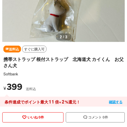
2 / 3
送料込
すぐに購入可
携帯ストラップ 根付ストラップ 北海道犬 カイくん お父
さん犬
Softbank
399
¥
送料込
11
2
条件達成でポイント最大
倍+
%還元！
確認する
いいね 0件
コメント 0件