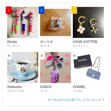
1
2
3
Disney
サンリオ
LOUIS VUITTON
ディズニー
サンリオ
ルイヴィトン
4
5
6
Starbucks
COACH
CHANEL
スターバックス
コーチ
シャネル
キーホルダーの人気ブランドランキング