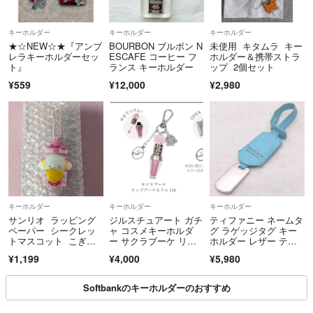
キーホルダー
キーホルダー
キーホルダー
★☆NEW☆★『アンブ
BOURBON ブルボン N
未使用 キタムラ キー
レラキーホルダーセッ
ESCAFE コーヒー フ
ホルダー＆携帯ストラ
ト』
ランス キーホルダー
ップ 2個セット
¥559
¥12,000
¥2,980
キーホルダー
キーホルダー
キーホルダー
サンリオ ラッピング
ジルスチュアート ガチ
ティファニー ネームタ
ペーパー シークレッ
ャ コスメキーホルダ
グ ラゲッジタグ キー
トマスコット こぎみ
ー サクラブーケ リッ
ホルダー レザー ティ
ゅん 即日発送 匿名発
プブーケセラム116
ファニーブルー シルバ
¥1,199
¥4,000
¥5,980
送
ー Hiroko刻印
Softbankのキーホルダーのおすすめ