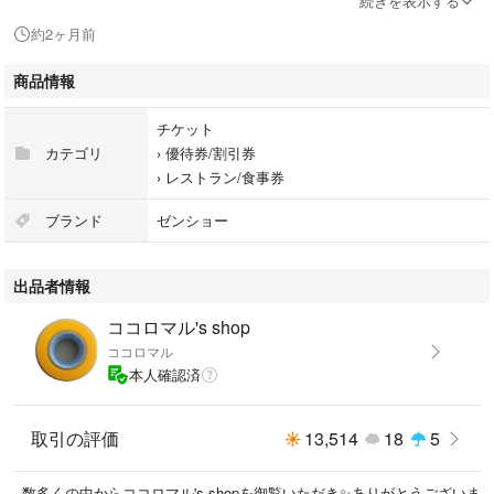
続きを表示する
対応いたしません。
約2ヶ月前
表紙(破棄する部分)がない商品の出荷する場合がありますので御了承願い
商品情報
ます。
m(_ _)m
チケット
カテゴリ
›
優待券/割引券
よろしくお願いいたします。m(_ _)m
›
レストラン/食事券
#ココス
ブランド
ゼンショー
#はま寿司
#ビックボーイ
出品者情報
#ジョリーパスタ
#すき家
ココロマル's shop
#なか卯
ココロマル
#焼肉いちばん
本人確認済
取引の評価
13,514
18
5
数多くの中からココロマル's shopを御覧いただき✨ありがとうございま