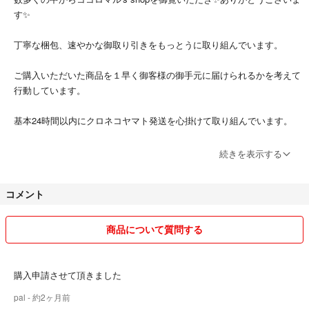
す✨
丁寧な梱包、速やかな御取り引きをもっとうに取り組んでいます。
ご購入いただいた商品を１早く御客様の御手元に届けられるかを考えて
行動しています。
基本24時間以内にクロネコヤマト発送を心掛けて取り組んでいます。
土日祝や休前日は、都合上発送が24時間以上にずれ込む場合や大阪以
続きを表示する
外からの発送があります。
コメント
速やかに受け取り対応できないお客様や
普通又悪いを評価される方は今後のお取引を致しません。
商品について質問する
良いお付き合い❣️
よろしくお願いいたします❣️
購入申請させて頂きました
pal
- 約2ヶ月前