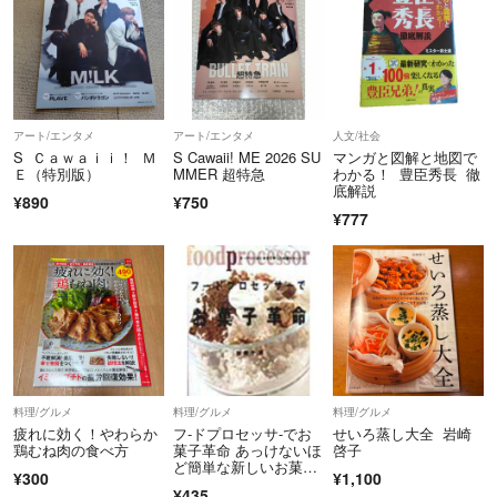
アート/エンタメ
アート/エンタメ
人文/社会
S Ｃａｗａｉｉ！ Ｍ
S Cawaii! ME 2026 SU
マンガと図解と地図で
Ｅ（特別版）
MMER 超特急
わかる！ 豊臣秀長 徹
底解説
¥890
¥750
¥777
料理/グルメ
料理/グルメ
料理/グルメ
疲れに効く！やわらか
フ-ドプロセッサ-でお
せいろ蒸し大全 岩崎
鶏むね肉の食べ方
菓子革命 あっけないほ
啓子
ど簡単な新しいお菓子
¥300
¥1,100
のレシピ/講談社/加藤
¥435