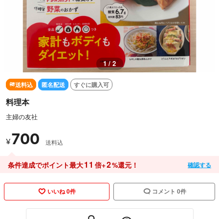
1 / 2
送料込
匿名配送
すぐに購入可
料理本
主婦の友社
700
¥
送料込
11
2
条件達成でポイント最大
倍+
%還元！
確認する
いいね 0件
コメント 0件