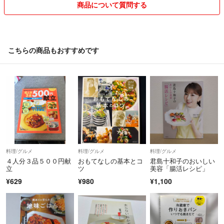
⑧畳んで保管していたので、シワになっている物もあります。
商品について質問する
⑨商品が手元に受け取り次第、取引評価よろしくお願いします。
⑩分からない事、気になる事はコメントして下さい。
こちらの商品もおすすめです
料理/グルメ
料理/グルメ
料理/グルメ
４人分３品５００円献
おもてなしの基本とコ
君島十和子のおいしい
立
ツ
美容「腸活レシピ」
¥629
¥980
¥1,100