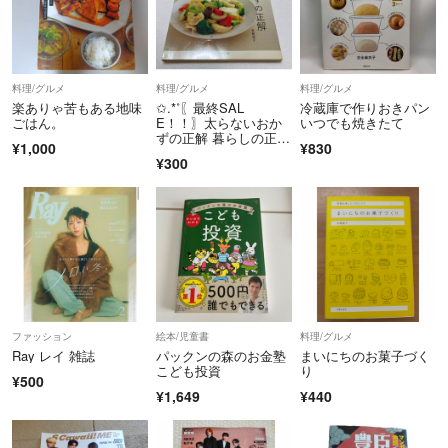
料理/グルメ
料理/グルメ
料理/グルメ
楽ありゃ苦もある地味
✩.*˚〖最終SAL
冷蔵庫で作りおきパン
ごはん。
E！！〗太らないおか
いつでも焼きたて
ずの正解 暮らしの正解
¥1,000
¥830
シリーズ 岩﨑啓子
¥300
ファッション
絵本/児童書
料理/グルメ
Ray レイ 雑誌
パックンの森のお金塾
まいにちのお菓子づく
こども投資
り
¥500
¥1,649
¥440