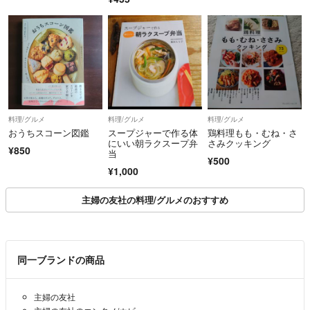
千恵（単行本（ソフト
カバー））
料理/グルメ
料理/グルメ
料理/グルメ
おうちスコーン図鑑
スープジャーで作る体
鶏料理もも・むね・さ
にいい朝ラクスープ弁
さみクッキング
¥850
当
¥500
¥1,000
主婦の友社の料理/グルメのおすすめ
同一ブランドの商品
主婦の友社