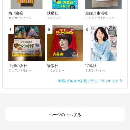
角川書店
扶桑社
主婦と生活社
カドカワショテン
フソウシャ
シュフトセイカツシャ
4
5
6
主婦の友社
講談社
宝島社
シュフノトモシャ
コウダンシャ
タカラジマシャ
料理/グルメの人気ブランドランキング
ページの上へ戻る