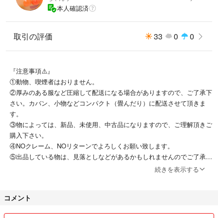
本人確認済
取引の評価
33
0
0
『注意事項⚠️』
①動物、喫煙者はおりません。
②厚みのある服など圧縮して配送になる場合がありますので、ご了承下
さい。カバン、小物などコンパクト（畳んだり）に配送させて頂きま
す。
③物によっては、新品、未使用、中古品になりますので、ご理解頂きご
購入下さい。
④NOクレーム、NOリターンでよろしくお願い致します。
⑤出品している物は、見落としなどがあるかもしれませんのでご了承下
さい。
続きを表示する
⑥商品説明がございますが、主観の違いもありますので質問頂いて納得
してご購入下さい。
コメント
⑦トラブル防止の為、キャンセル、専用出品、取り置き、商品発送後の
責任はできかねます。