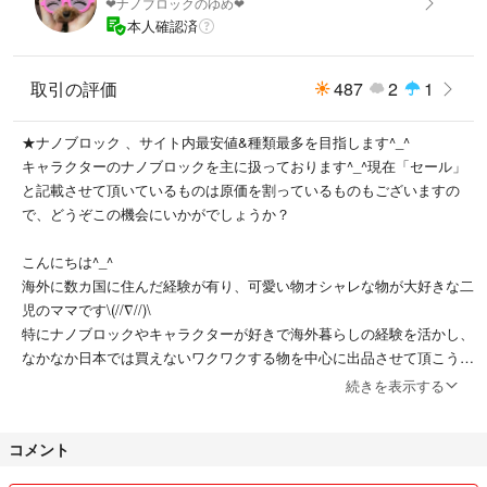
❤︎ナノブロックのゆめ❤︎
本人確認済
取引の評価
487
2
1
★ナノブロック 、サイト内最安値&種類最多を目指します^_^
キャラクターのナノブロックを主に扱っております^_^現在「セール」
と記載させて頂いているものは原価を割っているものもございますの
で、どうぞこの機会にいかがでしょうか？
こんにちは^_^
海外に数カ国に住んだ経験が有り、可愛い物オシャレな物が大好きな二
児のママです\(//∇//)\
特にナノブロックやキャラクターが好きで海外暮らしの経験を活かし、
なかなか日本では買えないワクワクする物を中心に出品させて頂こうと
思います。
続きを表示する
お顔が見えないからこそお互い気持ちの良い取引が出来ればと思いま
す。
コメント
複数ご購入頂ける場合は
2点→200円引き