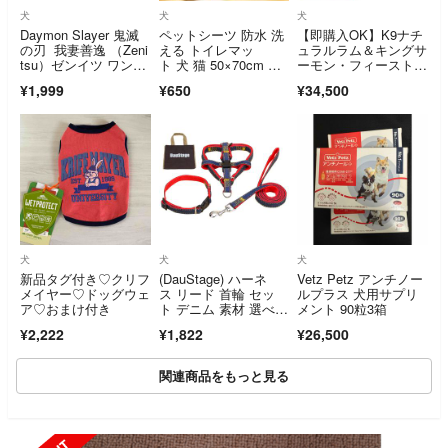
犬
犬
犬
Daymon Slayer 鬼滅
ペットシーツ 防水 洗
【即購入OK】K9ナチ
の刃 我妻善逸 （Zeni
える トイレマッ
ュラルラム＆キングサ
tsu）ゼンイツ ワンち
ト 犬 猫 50×70cm ベ
ーモン・フィースト3.
ゃん ドレス Sサイ
ージュ 吸水
6ｋｇ
¥1,999
¥650
¥34,500
ズ 犬服 ドッグウェア
犬
犬
犬
新品タグ付き♡クリフ
(DauStage) ハーネ
Vetz Petz アンチノー
メイヤー♡ドッグウェ
ス リード 首輪 セッ
ルプラス 犬用サプリ
ア♡おまけ付き
ト デニム 素材 選べ
メント 90粒3箱
る 4色
¥2,222
¥1,822
¥26,500
関連商品をもっと見る
SOLD OUT