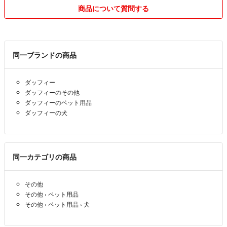
3点→300円引きと100円づつお値引きさせて頂きますのでコメント下さ
商品について質問する
いませ❤︎
商品に寄ってはお値下げも検討致しますので、
お値下げでもちょっとした質問でも気軽に
コメント下さいね^ ^
同一ブランドの商品
多忙な為とトラブルを避ける為念の為に発送を最長に設定させて頂いて
おりますが、平均3日ほどでお出しさせて頂いております。
ダッフィー
どうぞどうぞ宜しくお願い致します^_^
ダッフィーのその他
ダッフィーのペット用品
ダッフィーの犬
同一カテゴリの商品
その他
その他
›
ペット用品
その他
›
ペット用品
›
犬