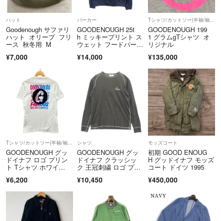
■納品書
環境保護・個人情報保護のため納品書をペーパーレス化しております。
ハット
パーカー
Tシャツ/カットソー(半袖/袖なし)
ラクマの決済完了メールを納品書として大切に保管してください。
Goodenough サファリ
GOODENOUGH 25t
GOODENOUGH 199
ハット オリーブ フリ
h ミッキープリント ス
1 グラムgTシャツ オ
ース 秋冬用 M
ウェット フードパーカ
リジナル
■キャンセル
ー
¥7,000
¥14,000
¥135,000
・お客様都合によるキャンセルは一切お受けしておりません。
・輸送中の事故による破損や商品違いがあった場合は、到着より5日以
内にご連絡下さい。対応させて頂きます。※期間を過ぎた場合は対応し
かねます。
・店舗や他サイトと併売を行っております。稀に品切れによるキャンセ
ルが発生する場合がございます。
■問い合わせ先
Tシャツ/カットソー(半袖/袖なし)
シャツ
モッズコート
・商品詳細ページ、または取引ページよりお問い合わせボタンまたは問
GOODENOUGH グッ
GOODENOUGH グッ
初期 GOOD ENOUG
い合わせフォームよりお問い合わせください。
ドイナフ ロゴ プリン
ドイナフ クラッシッ
H グッドイナフ モッズ
※返信までに数日お時間を頂戴する場合がございます。
ト Tシャツ ホワイ
ク 王冠刺繍 ロゴ プリ
コート ドイツ 1995
ト サイズ2=M 正規
ント Gタグ ロンT 長袖
¥6,200
¥10,450
¥450,000
品 / 54190
カットソー チャコール
■コメント
系 L【中古】
・商品状態に関する内容のみ対応しております。
＝＝＝＝＝＝＝＝