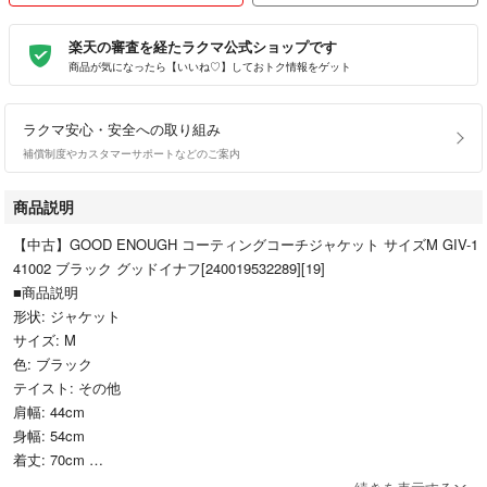
楽天の審査を経たラクマ公式ショップです
商品が気になったら【いいね♡】しておトク情報をゲット
ラクマ安心・安全への取り組み
補償制度やカスタマーサポートなどのご案内
商品説明
【中古】GOOD ENOUGH コーティングコーチジャケット サイズM GIV-1
41002 ブラック グッドイナフ[240019532289][19]
■商品説明
形状: ジャケット
サイズ: M
色: ブラック
テイスト: その他
肩幅: 44cm
身幅: 54cm
着丈: 70cm
GOOD ENOUGH コーティングコーチジャケット サイズM GIV-141002 ブ