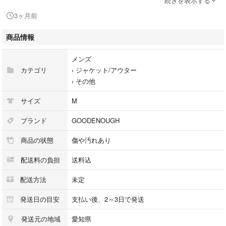
続きを表示する
ラック グッドイナフ
3ヶ月前
■状態
■カラー：ブラック
商品情報
メンズ
カテゴリ
›
ジャケット/アウター
■サイズ：M
›
その他
サイズ
M
■採寸
ブランド
GOODENOUGH
商品の状態
傷や汚れあり
肩幅：約44cm
配送料の負担
送料込
身幅：約54cm(脇下)
配送方法
未定
着丈：約70cm
発送日の目安
支払い後、2～3日で発送
裄丈：約82cm
発送元の地域
愛知県