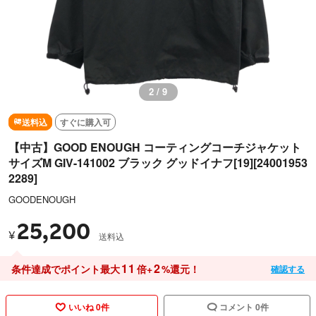
2 / 9
送料込
すぐに購入可
【中古】GOOD ENOUGH コーティングコーチジャケット
サイズM GIV-141002 ブラック グッドイナフ[19][24001953
2289]
GOODENOUGH
25,200
¥
送料込
11
2
条件達成でポイント最大
倍+
%還元！
確認する
いいね 0件
コメント 0件