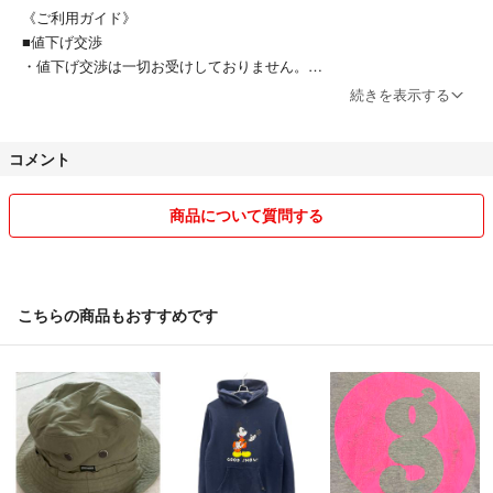
《ご利用ガイド》
質問などありましたらお気軽にお問い合わせ下さい。
■値下げ交渉
・値下げ交渉は一切お受けしておりません。
続きを表示する
■商品画像
なお、即決や値下げは致しかねますのでご了承下さい。
・写真に写っているモノ以外の付属品はございません。
コメント
・状態に関しては全てを撮影する事は難しいため、目立つ部分のみ撮影
しております。※”写真になかった”が理由の返品はお受けしておりませ
ん。
商品について質問する
■配送
・配送は、【ヤマト運輸】【日本郵便】【佐川急便】でお届けいたしま
す｡ 配送業者の指定、日時指定はお受けしておりません。
こちらの商品もおすすめです
・ご注文確定後の配送先変更は対応できかねます。
・配送先が宿泊施設、運送会社やコンビニ指定、ニックネームのご注文
は承っておりません。キャンセルにて対応させて頂きます。
・別注文の同梱対応は承っておりません。
・何らかの理由にて商品が返送となった場合、再送の対応はできかねま
す。