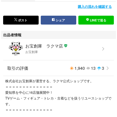
購入の流れを確認する
※平置き採寸の為、多少の誤差はご了承下さい。
全体的にスレやほつれ、色移りなどの使用感があります。
ポスト
シェア
LINEで送る
出品者情報
中古のお品物になりますのでご了承くださいませ。
お宝創庫 ラクマ店
お宝創庫
付属品は画像の物が全てになります。（スタンドは当店の備品になりま
取引の評価
1,940
13
3
す)
株式会社お宝創庫が運営する、ラクマ公式ショップです。
＝＝＝＝＝＝＝＝＝＝＝＝＝＝
愛知県を中心に16店舗展開中！
配送中の破損に関しましては、一切の責任を負いかねますのでご了承くだ
TVゲーム・フィギュア・トレカ・古着などを扱うリユースショップで
さい。
す。
＝＝＝＝＝＝＝＝＝＝＝＝＝＝