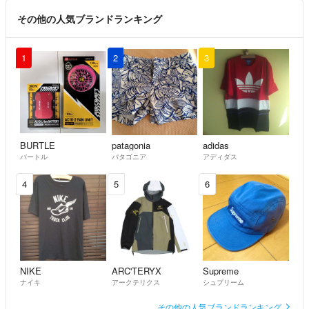
その他の人気ブランドランキング
1
2
3
BURTLE
patagonia
adidas
バートル
パタゴニア
アディダス
4
5
6
NIKE
ARC'TERYX
Supreme
ナイキ
アークテリクス
シュプリーム
その他の人気ブランドランキング