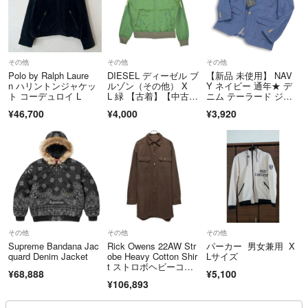
こちらのアカウントはラクマ公式パートナーによって運営されていま
す。
▼特商法
その他
その他
その他
Polo by Ralph Laure
DIESEL ディーゼル ブ
【新品 未使用】 NAV
https://fril.jp/ts/official/law/a296/
n ハリントンジャケッ
ルゾン（その他） X
Y ネイビー 通年★ デ
▼返品特約
ト コーデュロイ L
L 緑 【古着】【中古】
ニム テーラード ジャ
https://fril.jp/ts/official/law/a296/#return_policy
【送料無料】
ケット ブレザー 大き
¥46,700
¥4,000
¥3,920
いサイズ Sz.XL メンズ
▼適格請求書発行事業
【発送前】に取引メッセージでご依頼ください。
※発送後の郵送やメール送付には対応しておりません。
その他
その他
その他
Supreme Bandana Jac
Rick Owens 22AW Str
パーカー 男女兼用 X
quard Denim Jacket
obe Heavy Cotton Shir
Lサイズ
t ストロボヘビーコッ
¥68,888
¥5,100
トンシャツジャケッ
¥106,893
ト ブラウス ブルゾ
ン RU02B2728-CF