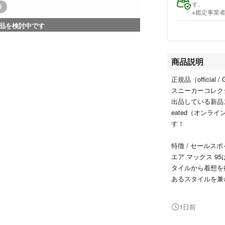
す。
0
※鑑定事業
品を検討中です
商品説明
正規品（official / 
スニーカーコレク
出品している新品スニ
eated（オン
す！
特徴 / セールスポイント
エア マックス 9
タイルから着想を
あるスタイルを兼
ーディネートに自
ッショニングを配
1日前