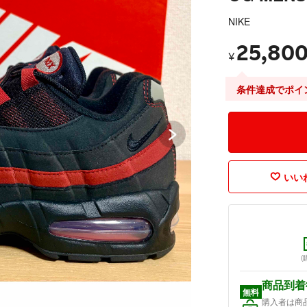
NIKE
25,80
¥
条件達成でポイ
いいね
(
商品到着
無料
購入者は商