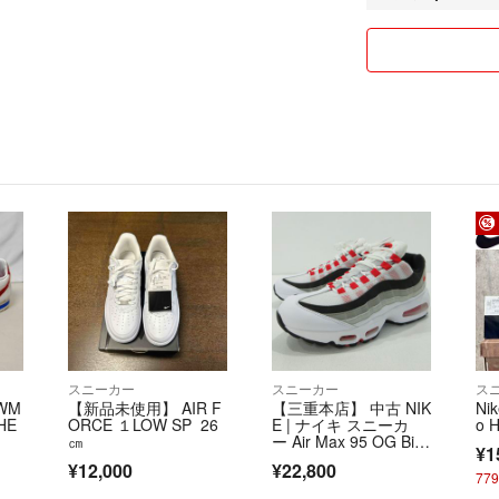
スニーカー
スニーカー
ス
 WM
【新品未使用】 AIR F
【三重本店】 中古 NIK
Nik
HE
ORCE １LOW SP 26
E | ナイキ スニーカ
o H
㎝
ー Air Max 95 OG Bi
¥1
g Bubble PRM IB7862
¥12,000
¥22,800
-100 レッド サイズ：2
77
8.5cm 【126】