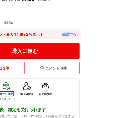
0
送料込
11
2
確認する
ント最大
倍+
%還元！
購入に進む
 2件
コメント 0件
後から鑑定
本人確認済
紛失補償有
購入者が対応)
後、鑑定を受けられます
品受け取り後、KOMEHYOによる判定を利用できま