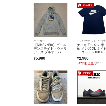
15%還元
パーカー
T
【NIKE×NBA】ゴール
ナイキ Tシャツ 半
デンステイト・ウォリ
袖 メンズ XL ネイ
アーズ プルオーバー
ー コットン100％ 
パーカー L
ウッシュ ビッグロ
¥5,980
¥2,980
ゴ プリント THE N
E TEE
(15%)
447円相当還元
3%還元