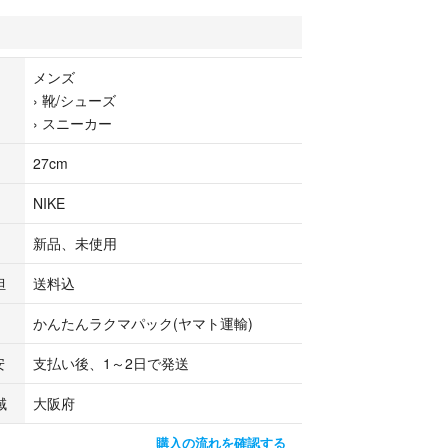
t Notes）
用倉庫でコレクションとして管理しており 出品して
ーは未使用品ですが、当方及びメーカーで保管擦り
メンズ
どがある場合ございます ご理解ご了承の上ご入札く
›
靴/シューズ
›
スニーカー
は公式画像です その他可能な限り多方面から撮影しま
27cm
以外や、撮影に映り難い汚れや 生産時の接着剤跡、
ー量の強弱などがあるかもしれません
NIKE
購入ではないため 完品をお求めの方はご遠慮いただ
す
新品、未使用
リターンでお願いします
担
送料込
かんたんラクマパック(ヤマト運輸)
安
支払い後、1～2日で発送
域
大阪府
購入の流れを確認する