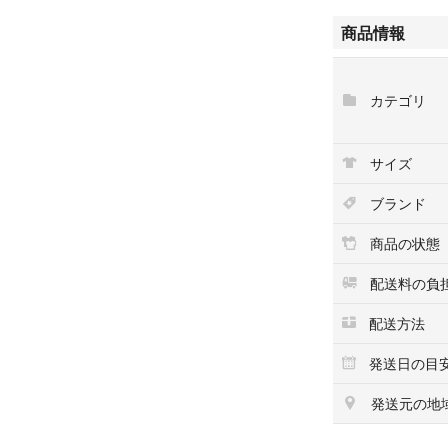
注意事項（Importan
商品情報
●スニーカーは専
いる新品スニーカ
傷や汚れ（？）な
カテゴリ
ださい
●10枚目の画像
サイズ
したが 撮影箇所
縫製の粗さ、エア
ブランド
実際に試着しての
ければと思いま
商品の状態
ノークレームノー
配送料の負
配送方法
発送日の目
発送元の地