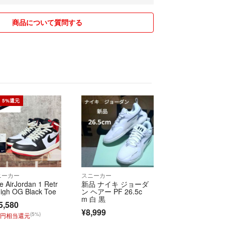
商品について質問する
5%還元
ニーカー
スニーカー
e AirJordan 1 Retr
新品 ナイキ ジョーダ
igh OG Black Toe
ン ヘアー PF 26.5c
m 白 黒
5,580
¥8,999
(5%)
9円相当還元