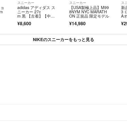
スニーカー
スニーカー
ス
ショ
adidas アディダス ス
【USA製極上品】M99
新
cm
ニーカー 27c
8NYM NYC MARATH
3 
m 黒 【古着】【中
ON 正規品 限定モデル
A
古】【送料無料】
¥8,600
¥14,980
¥2
NIKEのスニーカーをもっと見る