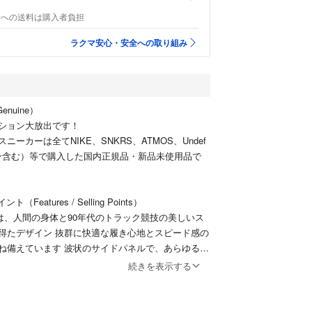
者への送料は購入者負担
ラクマ安心・安全への取り組み
Genuine）
ション大放出です！
ーカーは全てNIKE、SNKRS、ATMOS、Undef
ライン含む）等で購入した国内正規品・新品未使用品で
（Features / Selling Points）
5は、人間の身体と90年代のトラック競技の美しいス
得たデザイン 抜群に快適な履き心地とスピード感の
ね備えています 波状のサイドパネルで、あらゆるコ
然な流れをプラス ヒールと前足部に外から見えるク
続きを表示する
し、機能性が高く快適な履き心地を実現しています