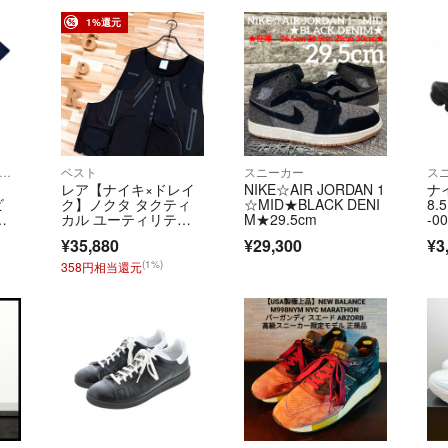
1%還元
シャツ/カットソー(半袖/袖なし)
ベスト
スニーカー
ス
レア【ナイキ×ドレイ
NIKE☆AIR JORDAN 1
ナ
ビ
ク】ノクタ タクティ
☆MID★BLACK DENI
8.
ス
カル ユーティリティ
M★29.5cm
-0
ー ベスト XL 黒 Drake
¥35,880
¥29,300
¥3
IK
(1%)
358円相当還元