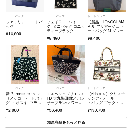
トートバッグ
トートバッグ
トートバッグ
ファミリア トートバ
フェイラー ハイ
【新品】LONGCHAM
ッグ
ジ ミニバッグ コニッ
P ル プリアージュ ト
ティーブラック
ートバッグ M グレー
¥14,800
¥8,490
¥8,400
トートバッグ
トートバッグ
トートバッグ
新品 marimekko マ
エルベシャプリエ 701
【6hb0197】クリスチ
リメッコ トートバッ
FB 大丸梅田限定 パン
ャンディオール トー
グ キオスキ ブラッ
サーブラン/ノワール/
トバッグ ブックトー
ク エコバッグ ウニ
ブランタグ
ト キャンバス マルチ
¥2,980
¥36,480
¥190,730
ッコ柄 ピエニ 黒
カラー【中古】レディ
ース
関連商品をもっと見る