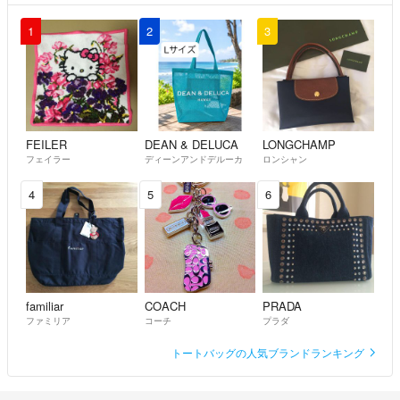
1
2
3
FEILER
DEAN & DELUCA
LONGCHAMP
フェイラー
ディーンアンドデルーカ
ロンシャン
4
5
6
familiar
COACH
PRADA
ファミリア
コーチ
プラダ
トートバッグの人気ブランドランキング