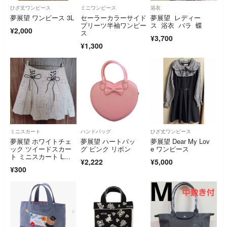
ひざ丈ワンピース
ミニワンピース
浴衣
夢展望 ワンピース 3L
セーラーカラーサイド
夢展望 レディー
プリーツ半袖ワンピー
ス 浴衣 バラ 蝶
¥2,000
ス
¥3,700
¥1,300
ミニスカート
ハンドバッグ
ひざ丈ワンピース
夢展望 ホワイトチェ
夢展望 ハートバッ
夢展望 Dear My Lov
ック ツイードスカー
グ ピンク リボン
e ワンピース
ト ミニスカート Lサ
¥2,222
¥5,000
イズ
¥300