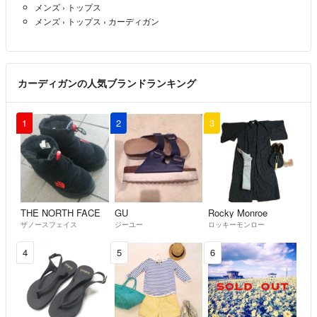
メンズ
›
トップス
メンズ
›
トップス
›
カーディガン
カーディガンの人気ブランドランキング
1
2
3
THE NORTH FACE
GU
Rocky Monroe
ザノースフェイス
ジーユー
ロッキーモンロー
4
5
6