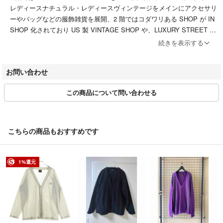
レディースナチュラル・レディースヴィンテージをメインにアクセサリ
ーやバッグなどの服飾雑貨を展開、2 階ではコダワリある SHOP が IN
SHOP 化されており US 製 VINTAGE SHOP や、LUXURY STREET W
EAR SHOP、数々の ANTIQUE GOODS、そして ALDEN やトリッカー
続きを表示する
ズなどの良質な USED を取り扱う foot wear 専門店、G-SHOCK 専門店
などが軒を連ねています。
お問い合わせ
▼特商法
この商品について問い合わせる
https://fril.jp/ts/official/law/tan/
▼返品特約
https://fril.jp/ts/official/law/tan/#return_policy
こちらの商品もおすすめです
【年末年始休業のお知らせ】
下記の期間は年末年始の為、発送業務・お問い合わせ対応はお休みとな
ります
1%還元
12月27日～1月4日
※12月26日時点で発送可能状態にあるご注文については年内に発送いた
します