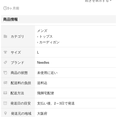
続きを表示する
--------------------------------------------
3ヶ月前
型番：LQ419
ブランド名：Needles ニードルズ
商品情報
色：ブラック パープル
素材：モヘア ナイロン ウール
メンズ
生産国：日本
カテゴリ
›
トップス
サイズ：L
›
カーディガン
--------------------------------------------
肩幅：約55cm
サイズ
L
身幅：約59cm
袖丈：約62.5cm
ブランド
Needles
着丈：約71cm
商品の状態
未使用に近い
--------------------------------------------
取扱店：NEXT51三国ヶ丘店
配送料の負担
送料込
--------------------------------------------
※画像のカラーのイメージとお客様のイメージがお使いのモニターや環境
配送方法
飛脚宅配便
により異なる場合がございます。予めご了承ください
※完璧なお品をお求めの方、また中古品にご理解のない方におきまして
発送日の目安
支払い後、2～3日で発送
は、恐れ入りますがご購入をお控え頂けますようお願い申し上げます
発送元の地域
大阪府