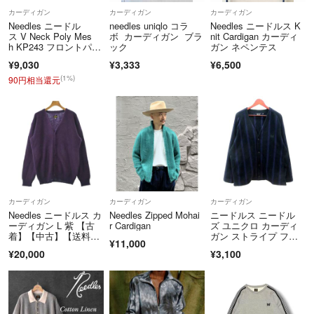
カーディガン
カーディガン
カーディガン
Needles ニードル
needles uniqlo コラ
Needles ニードルス K
ス V Neck Poly Mes
ボ カーディガン ブラ
nit Cardigan カーディ
h KP243 フロントパピ
ック
ガン ネペンテス
ヨンロゴ刺繍 Vネッ
¥9,030
¥3,333
¥6,500
ク ポリメッシュカーデ
ィガン ベージュ
(1%)
90円相当還元
カーディガン
カーディガン
カーディガン
Needles ニードルス カ
Needles Zipped Mohai
ニードルス ニードル
ーディガン L 紫 【古
r Cardigan
ズ ユニクロ カーディ
着】【中古】【送料無
ガン ストライプ フリ
¥11,000
料】
ース XL 黒
¥20,000
¥3,100