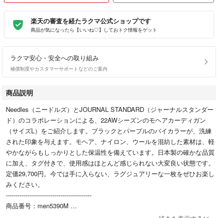
楽天の審査を経たラクマ公式ショップです
商品が気になったら【いいね♡】しておトク情報をゲット
ラクマ安心・安全への取り組み
補償制度やカスタマーサポートなどのご案内
商品説明
Needles（ニードルズ）とJOURNAL STANDARD（ジャーナルスタンダー
ド）のコラボレーションによる、22AWシーズンのモヘアカーディガン
（サイズL）をご紹介します。ブラックとパープルのバイカラーが、洗練
された印象を与えます。モヘア、ナイロン、ウールを混紡した素材は、軽
やかながらもしっかりとした保温性を備えています。日本製の確かな品質
に加え、タグ付きで、使用感はほとんど感じられない大変良い状態です。
定価29,700円。今では手に入らない、ラグジュアリーな一枚をぜひお楽し
みください。
--------------------------------------------
商品番号：men5390M
管理コード：IT20H2TJZCA2