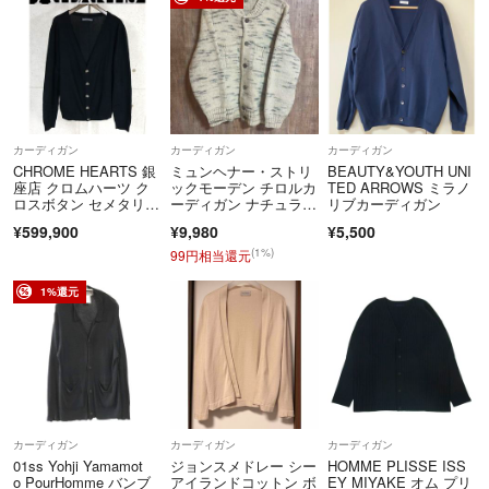
カーディガン
カーディガン
カーディガン
CHROME HEARTS 銀
ミュンヘナー・ストリ
BEAUTY&YOUTH UNI
座店 クロムハーツ ク
ックモーデン チロルカ
TED ARROWS ミラノ
ロスボタン セメタリー
ーディガン ナチュラル
リブカーディガン
クロス パッチ カシミ
×グレー
¥599,900
¥9,980
¥5,500
ヤ カーディガン 長
袖 メンズ レザー SV92
(1%)
99円相当還元
5 size:M 黒 104077
1%還元
カーディガン
カーディガン
カーディガン
01ss Yohji Yamamot
ジョンスメドレー シー
HOMME PLISSE ISS
o PourHomme バンブ
アイランドコットン ボ
EY MIYAKE オム プリ