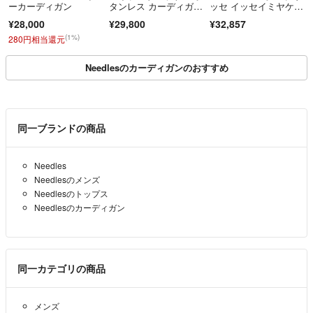
ーカーディガン
タンレス カーディガ
ッセ イッセイミヤケ h
ン ベージュ系
p55jl141 プリーツ Vネ
¥28,000
¥29,800
¥32,857
ック カーディガン ダ
ークネイビー系 3【中
(1%)
280円相当還元
古】
Needlesのカーディガンのおすすめ
同一ブランドの商品
Needles
Needlesのメンズ
Needlesのトップス
Needlesのカーディガン
同一カテゴリの商品
メンズ