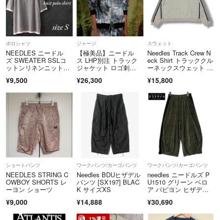
ポロシャツ
ジャージ
スウェット
NEEDLES ニードル
【極美品】ニードル
Needles Track Crew N
ズ SWEATER SSLコ
ス LHP別注 トラック
eck Shirt トラッククル
ットンリネンニットポ
ジャケット ロゴ刺
ーネックスウェット ト
ロシャツ
繍 ジャージ XL
レーナー ニードルス P
¥9,500
¥26,300
¥15,800
U1612 グレー L （189
46M）
ショートパンツ
ワークパンツ/カーゴパンツ
ワークパンツ/カーゴパンツ
NEEDLES STRING C
Needles BDUヒザデル
needles ニードルズ P
OWBOY SHORTS レ
パンツ [SX197] BLAC
U1510 グリーン ベロ
ーヨン ショーツ
K サイズXS
ア パピヨン ヒザデル
パンツ 2
¥9,000
¥14,888
¥30,690
1%還元