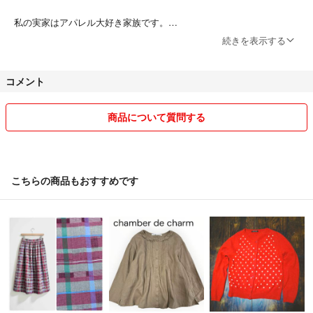
chambre de charme
AMBIDEX
私の実家はアパレル大好き家族です。
リネン
オーナー様、関係者に知り合い多く、大変嬉しい環境にあります(*^^*)
続きを表示する
コットン
麻
コメント
綿
☆不規則勤務の為、対応が遅くなる事があるかもしれませんが、丁寧に
ボーダー
ご対応させていただきますのでご理解いただけると嬉しいです！
カーディガン
商品について質問する
ナチュラル
ペット、喫煙者無しです。
リンネル
☆喫煙者が訪問することがありますが匂いがつかないよう商品は別部屋
北欧暮らしの道具店
に管理してます。ご了承ください。それでも気になる方は、すみません
春夏
が、御遠慮願いますm(_ _)m
こちらの商品もおすすめです
☆
双方気持ちの良いお取引がしたいので、
すぐ評価下げる・キャンセル・過度な値下げ交渉・受取評価しない・見
落とした不備を評価に書く
こういう事をする方は、買わないで下さいm(_ _)m
☆素人検品のため見落としがあるかもしれませんが、できるだけお写真