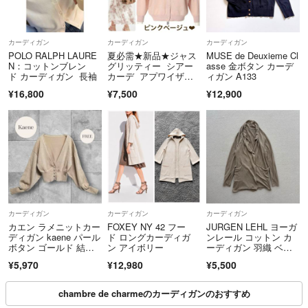
す。
身長152㎝
カーディガン
カーディガン
カーディガン
POLO RALPH LAURE
夏必需★新品★ジャス
MUSE de Deuxieme Cl
通常Sサイズ→L→3Lを経て現在S、ジュニア160
N：コットンブレン
グリッティー シアー
asse 金ボタン カーデ
靴は甲幅広目22.5〜23㎝
ド カーディガン 長袖
カーデ アプワイザー
ィガン A133
リッシェ
¥16,800
¥7,500
¥12,900
◎購入について
即時決済
◎受取通知
一日程度遅れることが時々ありますが、どうか、ご了承下さいませm(_
_)m
ここまで読んで頂き、ありがとうございました。
カーディガン
カーディガン
カーディガン
カエン ラメニットカー
FOXEY NY 42 フー
JURGEN LEHL ヨーガ
ディガン kaene パール
ド ロングカーディガ
ンレール コットン カ
素敵なご縁があります様に。
ボタン ゴールド 結婚
ン アイボリー
ーディガン 羽織 ベー
一期一会を大切にしています(⁎ᴗ͈ˬᴗ͈⁎)
式
ジュ 系 サイズ M
¥5,970
¥12,980
¥5,500
一期より
chambre de charmeのカーディガンのおすすめ