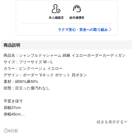
本人確認済
紛失補償有
ラクマ安心・安全への取り組み
商品説明
商品名：シャンブルドゥシャーム 綿麻 イエローボーダーカーディガン
サイズ：フリーサイズ M～L
カラー：ピンクベージュ イエロー
デザイン：ボーダー Vネック ポケット 貝ボタン
素材：綿50%麻50%
状態：目立った傷汚れなし
平置き採寸
肩幅37cm
身幅45cm
袖丈44cm
続きを表示する
着丈56cm
6日前