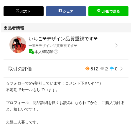
の軽やかな素材感です。
ポスト
シェア
LINEで送る
優しいピンクベージュをベースに、くすみイエローのボーダーを合わせた
ナチュラルでおしゃれな配色が魅力。
出品者情報
薄手ながら存在感があり、シンプルなコーディネートの主役にもなってく
いちご❤︎デザイン品質重視です❤︎
れます。
一期❤︎デザイン品質重視です❤︎
本人確認済
貝ボタンや小さなポケットなど、シャンブルドゥシャームらしいこだわり
のディテールも◎
取引の評価
512
2
0
ワンピースやスカート、デニムなど幅広く合わせやすいデザインです。
☆フォローで5%割引しています！コメント下さい(*^^*)
冷房対策にもおすすめです。
不定期でセールもしています。
天然素材特有のネップ感は購入時からの風合いです。
プロフィール、商品詳細を良くお読みになられてから、ご購入頂ける
と、嬉しいです！。
タグが一文字取れかけています。
夫婦二人暮しです。
シャンブルドゥシャーム