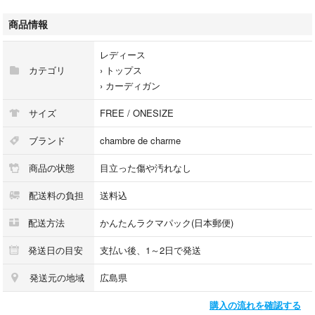
お目に留めて頂きありがとうございます。
商品情報
＊『プロフィールお読みくださいませ』＊(⁎ᴗ͈ˬᴗ͈⁎)
レディース
カテゴリ
›
トップス
即購入可能です。
›
カーディガン
ご不明な点、ご質問等、お気軽にどうぞ。
サイズ
FREE / ONESIZE
家族の物も出品します。
ブランド
chambre de charme
自宅保管品をご理解下さい。
商品の状態
目立った傷や汚れなし
#いちごがりレディース一覧
配送料の負担
送料込
chambre de charme（シャンブルドゥシャーム）のボーダーカーディガン
配送方法
かんたんラクマパック(日本郵便)
です。
発送日の目安
支払い後、1～2日で発送
麻50％・綿50％の上質な天然素材を使用した、さらりとした着心地の一
発送元の地域
広島県
枚。
購入の流れを確認する
リネン特有の爽やかさとコットンの柔らかさを兼ね備え、春夏にぴったり