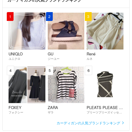
1
2
3
UNIQLO
GU
René
ユニクロ
ジーユー
ルネ
4
5
6
FOXEY
ZARA
PLEATS PLEASE ISSEY MIYAKE
フォクシー
ザラ
プリーツプリーズイッセイミヤケ
カーディガンの人気ブランドランキング