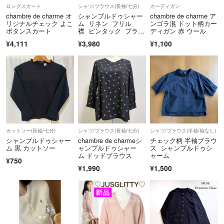
や商品説明に記載しますのでご理解ください。
ロングスカート
シャツ/ブラウス(長袖/七分)
カーディガン
chambre de charme オ
シャンブルドゥシャー
chambre de charme ア
☆出品
リジナルチェック よこ
ム リネン フリル
ンゴラ混 ドット柄カー
ボタンスカート
襟 ピンタック ブラウ
ディガン 赤 ウール
☆お洋服は美ライン重視です◎
ス モカブラウン
¥4,111
¥3,980
¥1,100
キレイめから、パンク、個性派、ギャル、古着等幅広く手を出します。
出来る事が少ないので、自由に表現するのが私の趣味です
☆母の趣味は質が良く、お仕立ての丁寧なもの
実家ではキレイめなお洋服が多いです
☆父はお仕立ての凝ったものやヴィンテージ
☆弟は基本キレイめかな？と思いますが、まだ色々挑戦しています
実家の拠点移転が決まり大量のお洋服や靴や小物などを引き受ける事に
カットソー(長袖/七分)
シャツ/ブラウス(長袖/七分)
シャツ/ブラウス(半袖/袖なし)
しました
シャンブルドゥシャー
chambre de charmeシ
チェック柄 半袖ブラウ
ム 黒 カットソー
ャンブルドゥシャー
ス シャンブルドゥシ
スマホが苦手な義姉の物も出品しています。
ム ドッドブラウス
ャーム
¥750
¥1,990
¥1,500
◆決済後の住所変更、時間指定、お急ぎ発送はできません。
期限内発送
らくらく←→ゆうゆう予告無しで変更します。
圧縮発送が基本です。圧縮して欲しく無い方は、別途料金にて、賜りま