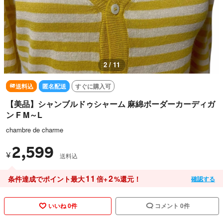
2 / 11
送料込
匿名配送
すぐに購入可
【美品】シャンブルドゥシャーム 麻綿ボーダーカーディガ
ン F M～L
chambre de charme
2,599
¥
送料込
11
2
条件達成でポイント最大
倍+
%還元！
確認する
いいね 0件
コメント 0件