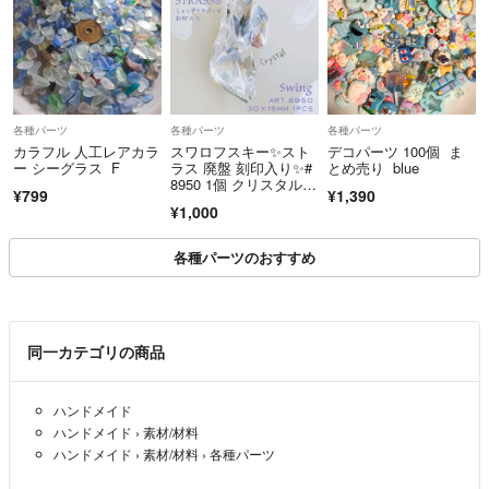
多少の値引き対応できますのでご相談下さい°˖✧◝(⁰▿⁰)◜✧˖°
各種パーツ
各種パーツ
各種パーツ
カラフル 人工レアカラ
スワロフスキー✨スト
デコパーツ 100個 ま
ー シーグラス F
ラス 廃盤 刻印入り✨#
とめ売り blue
8950 1個 クリスタル_
¥799
¥1,390
B9
¥1,000
各種パーツのおすすめ
同一カテゴリの商品
ハンドメイド
ハンドメイド
›
素材/材料
ハンドメイド
›
素材/材料
›
各種パーツ