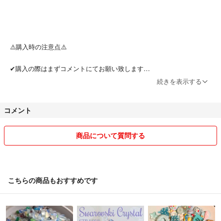
⚠️購入時の注意点⚠️
✔購入の際はまずコメントにてお願い致します
続きを表示する
✔コメントを頂きまして専用のページお作り致します
コメント
✔パーツの組み合わせ希望ごさいましたらコメント下さい
商品について質問する
✔一点もののパーツもございます。
✔他サイトでも出品してるため削除忘れなどもありますので必ず購入申
請前にコメントお願い致します
こちらの商品もおすすめです
✔普通郵便での発送になりますので日にち指定はお受けできません
✔匿名配送ご希望の方はご連絡下さい