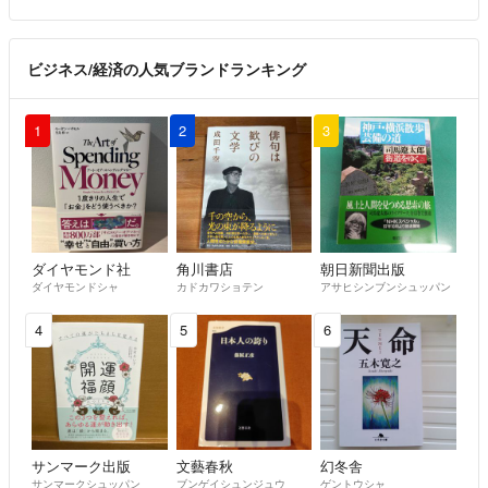
ビジネス/経済の人気ブランドランキング
1
2
3
ダイヤモンド社
角川書店
朝日新聞出版
ダイヤモンドシャ
カドカワショテン
アサヒシンブンシュッパン
4
5
6
サンマーク出版
文藝春秋
幻冬舎
サンマークシュッパン
ブンゲイシュンジュウ
ゲントウシャ