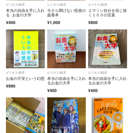
ビジネス/経済
ビジネス/経済
ビジネス/経済
本当の自由を手に入れ
今さら聞けない投資の
エマソン自分を信じ抜
る お金の大学
超基本
く１００の言葉
¥400
¥1,000
¥800
ビジネス/経済
ビジネス/経済
ビジネス/経済
お金の不安という幻想
本当の自由を手に入れ
本当の自由を手に入れ
るお金の大学
るお金の大学
¥990
¥400
¥400