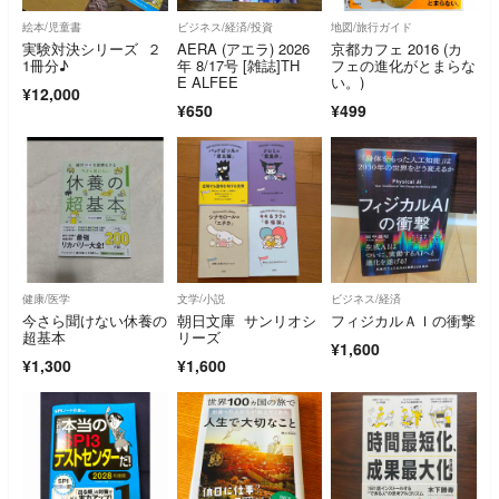
絵本/児童書
ビジネス/経済/投資
地図/旅行ガイド
実験対決シリーズ ２
AERA (アエラ) 2026
京都カフェ 2016 (カ
1冊分♪
年 8/17号 [雑誌]TH
フェの進化がとまらな
E ALFEE
い。)
¥12,000
¥650
¥499
健康/医学
文学/小説
ビジネス/経済
今さら聞けない休養の
朝日文庫 サンリオシ
フィジカルＡＩの衝撃
超基本
リーズ
¥1,600
¥1,300
¥1,600