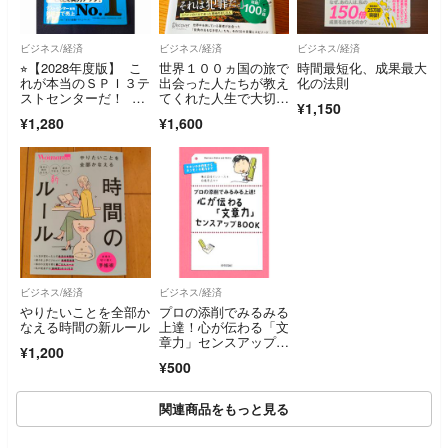
ビジネス/経済
ビジネス/経済
ビジネス/経済
⭐︎【2028年度版】 こ
世界１００ヵ国の旅で
時間最短化、成果最大
れが本当のＳＰＩ３テ
出会った人たちが教え
化の法則
ストセンターだ！ SP
てくれた人生で大切な
¥1,150
I 2028
こと
¥1,280
¥1,600
ビジネス/経済
ビジネス/経済
やりたいことを全部か
プロの添削でみるみる
なえる時間の新ルール
上達！心が伝わる「文
章力」センスアップＢ
¥1,200
ＯＯＫ キホンのお約
¥500
束からホンモノの実力
まで／インソース
【著】，舟橋孝之【監
関連商品をもっと見る
修】