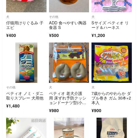
犬
その他
犬
仔猫用けりぐるみ 子
ADD 食べやすい陶器
Sサイズ ペティオ リ
エビ
食器 S
ード＆ハーネス
¥400
¥500
¥1,200
その他
犬
犬
ペティオ ノミ・ダニ
ペティオ 老犬介護
7歳からのやわらか ダ
取りスプレー 犬用他
用 床ずれ予防クッシ
ブル巻き ガム 30本+2
ョンドーナツ型(小サ
本入
¥1,480
イズ*2コ入)
¥980
¥900