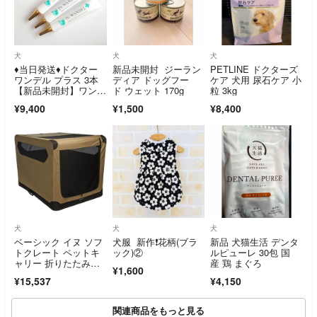
犬
犬
犬
♦当日発送♦ドクター
新品未開封 ジーラン
PETLINE ドクターズ
ワンデル プラス 3本
ディア ドッグフー
ケア 犬用 尿石ケア 小
【新品未開封】ワンデ
ド ウェット 170g
粒 3kg
ル カンデル
¥9,400
¥1,500
¥8,400
犬
犬
犬
ベーシック イヌ ソフ
犬服 新作❗️花柄(ブラ
新品 犬猫生活 デンタ
トクレート ペットキ
ック)②
ルピューレ 30包 国
ャリー 折りたたみ
産 鶏 まぐろ
¥1,600
式 XL 105 c
¥15,537
¥4,150
関連商品をもっと見る