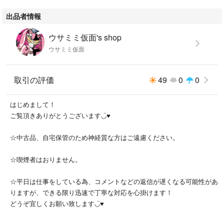
出品者情報
ウサミミ仮面's shop
ウサミミ仮面
取引の評価
49
0
0
はじめまして！
ご覧頂きありがとうございます◡̈♥︎
☆中古品、自宅保管のため神経質な方はご遠慮ください。
☆喫煙者はおりません。
☆平日は仕事をしている為、コメントなどの返信が遅くなる可能性があ
りますが、できる限り迅速で丁寧な対応を心掛けます！
どうぞ宜しくお願い致します◡̈♥︎