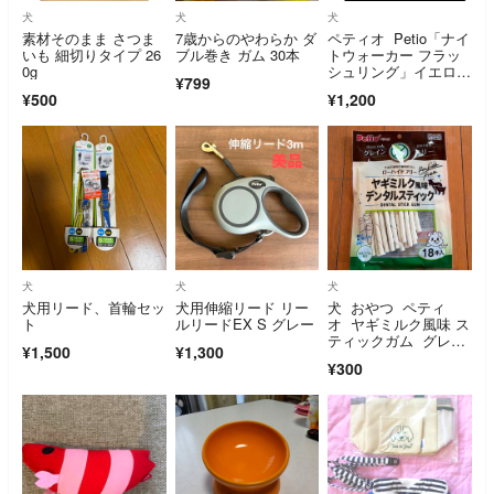
犬
犬
犬
素材そのまま さつま
7歳からのやわらか ダ
ペティオ Petio「ナイ
いも 細切りタイプ 26
ブル巻き ガム 30本
トウォーカー フラッ
0g
シュリング」イエロ
¥799
ー 未使用商品
¥500
¥1,200
犬
犬
犬
犬用リード、首輪セッ
犬用伸縮リード リー
犬 おやつ ペティ
ト
ルリードEX S グレー
オ ヤギミルク風味 ス
ティックガム グレイ
¥1,500
¥1,300
ンフリー 18本
¥300