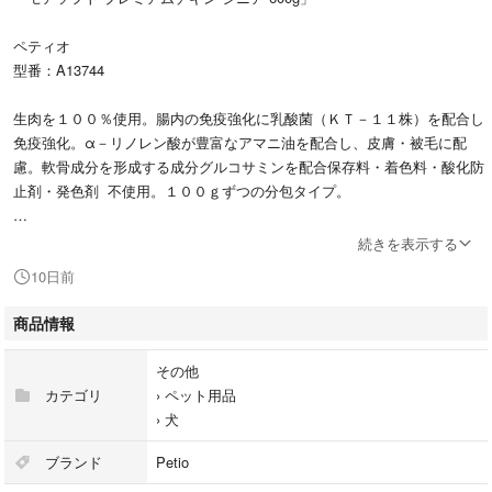
ペティオ
型番：A13744
生肉を１００％使用。腸内の免疫強化に乳酸菌（ＫＴ－１１株）を配合し
免疫強化。α－リノレン酸が豊富なアマニ油を配合し、皮膚・被毛に配
慮。軟骨成分を形成する成分グルコサミンを配合保存料・着色料・酸化防
止剤・発色剤 不使用。１００ｇずつの分包タイプ。
未開封
続きを表示する
10日前
賞味期限2027.2
商品情報
※発送の際は、箱から出しての発送となります。
箱は折り畳み同封いたします。
その他
カテゴリ
›
ペット用品
#ペティオ
›
犬
#A13744
#ペット用品
ブランド
Petio
#犬