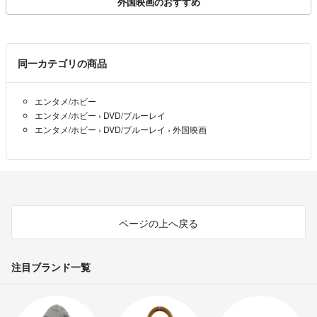
■商品の配送について
外国映画のおすすめ
基本的に、ディスク商品（DVD・CD）に関しましては、クッション封
筒に入れましてメール便（日本郵便ゆうメール）にてお送りいたしま
す。（巻数の多いDVDは不織布に入れてジャケットとディスクのみに
同一カテゴリの商品
て、メール便発送いたします）
エンタメ/ホビー
＝＝＝＝＝＝＝＝＝＝＝＝＝＝
エンタメ/ホビー
›
DVD/ブルーレイ
▼特商法
エンタメ/ホビー
›
DVD/ブルーレイ
›
外国映画
https://fril.jp/ts/official/law/a060/
▼返品特約
https://fril.jp/ts/official/law/a060/#return_policy
ページの上へ戻る
注目ブランド一覧