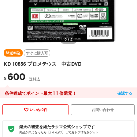
2 / 4
送料込
すぐに購入可
KD 10856 プロメテウス 中古DVD
600
¥
送料込
11
条件達成でポイント最大
倍還元！
確認する
いいね 0件
お問い合わせ
楽天の審査を経たラクマ公式ショップです
商品が気になったら【いいね♡】しておトク情報をゲット