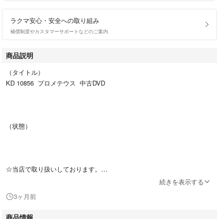
ラクマ安心・安全への取り組み
補償制度やカスタマーサポートなどのご案内
商品説明
（タイトル）
KD 10856 プロメテウス 中古DVD
（状態）
☆当店で取り扱いしております。
中古DVD、中古ﾌﾞﾙｰﾚｲは 「ケース無し」となっております。
続きを表示する
ディスクは不織布ケースに入れ、ジャケットのみ送付いたします。
3ヶ月前
☆未再生ですが目視検査をしキズが多いものは研磨処理をしています☆
商品情報