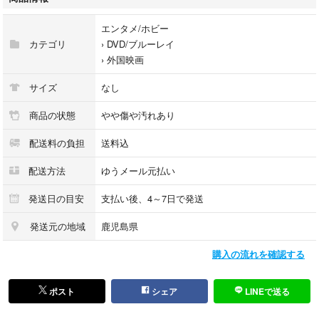
●撮影画像は、見た目や色味に実物との差が若干発生する場合がございま
す
エンタメ/ホビー
●レンタル落ちの商品につきバーコードやシールが付着している物があり
カテゴリ
›
DVD/ブルーレイ
ます
›
外国映画
●写真は現物です。歌詞カード等の付属品は画像にて確認お願い致します
●商品でケースが破損している場合は、予備がある時のみレンタル中古ケ
サイズ
なし
ースに交換します
●ゆうメール元払いで発送します、追跡番号はありません
商品の状態
やや傷や汚れあり
●土日祝日は定休日の為、平日の発送になりますので到着迄、日数を要す
配送料の負担
送料込
る場合がございます
●ゆうメール便は土日の配達はしていません
配送方法
ゆうメール元払い
●発送日の目安は4～7日で設定してますが、祝日の関係で発送期限に間に
合わない場合がございます
発送日の目安
支払い後、4～7日で発送
営業日の午前10時迄の確定分は当日発送可能です
発送元の地域
鹿児島県
●古物商許可 東京都公安委員会 第305550208065号
購入の流れを確認する
ポスト
シェア
LINEで送る