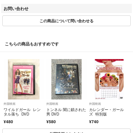
さらに、日本郵便の配送規定変更によりまして、「土曜、日曜、祝日」
お問い合わせ
の配達がございません。
土日祝日をはさみますと、ご自宅のポストお届けまでに→【約1週間】
この商品について問い合わせる
を要する場合もございます。
土日祝は定休日となりますもので、定休日前日ご注文分の配送およびご
連絡（ご返信）等は、翌営業日以降の対応となりますので予めご了承く
こちらの商品もおすすめです
ださい。
☆★お問い合わせ★☆
商品詳細ページ、または取引ページより、お問い合わせボタン押下＞問
い合わせフォーム より、お問い合わせください。
返信は当ショップ担当者からメールにてご返信いたします。
当店の、中古DVD・CDに関しましては、ほぼレンタル落ち中古商品の
外国映画
外国映画
外国映画
出品となっております。
ワイルドガール レン
トンネル 闇に鎖された
カレンダー・ガール
タル落ち DVD
男 DVD
ズ 特別版
また、商品の付属品（付属特典DVDや小冊子・その他特典）は付いてお
りませんので、ご了承くださいませ。
¥480
¥580
¥740