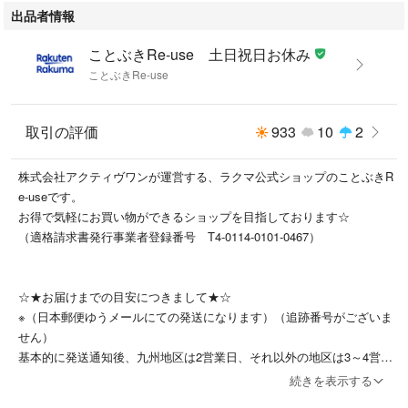
出品者情報
ことぶきRe-use 土日祝日お休み
ことぶきRe-use
取引の評価
933
10
2
株式会社アクティヴワンが運営する、ラクマ公式ショップのことぶきR
e-useです。
お得で気軽にお買い物ができるショップを目指しております☆
（適格請求書発行事業者登録番号 T4-0114-0101-0467）
☆★お届けまでの目安につきまして★☆
※（日本郵便ゆうメールにての発送になります）（追跡番号がございま
せん）
基本的に発送通知後、九州地区は2営業日、それ以外の地区は3～4営業
日ほどかかります。
続きを表示する