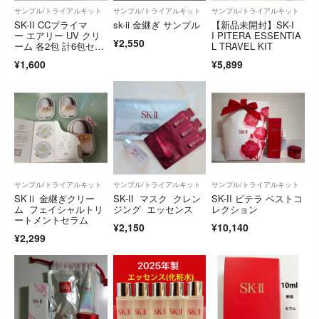
サンプル/トライアルキット
サンプル/トライアルキット
サンプル/トライアルキット
SK-II CCプライマ
sk-ii 金継ぎ サンプル
【新品未開封】SK-I
ー エアリー UV クリ
I PITERA ESSENTIA
¥2,550
ーム 各2包 計6包セッ
L TRAVEL KIT
ト
¥1,600
¥5,899
サンプル/トライアルキット
サンプル/トライアルキット
サンプル/トライアルキット
SKⅡ 金継ぎクリー
SK-II マスク クレン
SK-II ピテラ ベストコ
ム フェイシャルトリ
ジング エッセンス
レクション
ートメントセラム
¥2,150
¥10,140
¥2,299