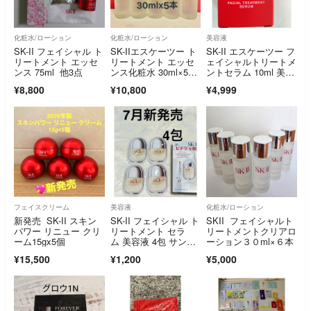
化粧水/ローション
化粧水/ローション
美容液
SK-II フェイシャル ト
SK-IIエスケーツー ト
SK-II エスケーツー フ
リートメント エッセ
リートメント エッセ
ェイシャルトリートメ
ンス 75ml 他3点
ンス化粧水 30ml×5本
ントセラム 10ml 美容
25年製
液
¥8,800
¥10,800
¥4,999
フェイスクリーム
美容液
化粧水/ローション
新発売 SK-II スキン
SK-II フェイシャル ト
SKII フェイシャルト
パワー リニュー クリ
リートメント セラ
リートメントクリアロ
ーム15gx5個
ム 美容液 4包 サンプ
ーション３０ml×６本
ルセット
¥15,500
¥1,200
¥5,000