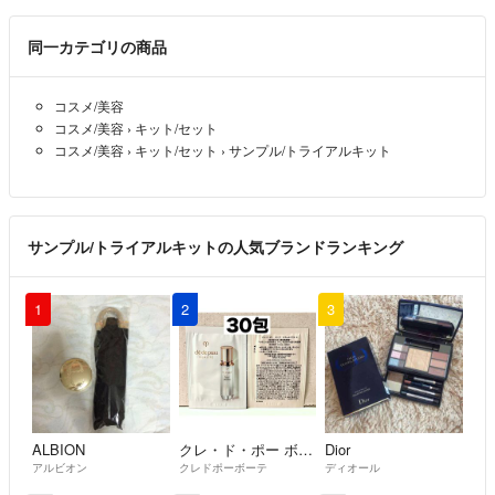
同一カテゴリの商品
コスメ/美容
コスメ/美容
›
キット/セット
コスメ/美容
›
キット/セット
›
サンプル/トライアルキット
サンプル/トライアルキットの人気ブランドランキング
1
2
3
ALBION
クレ・ド・ポー ボーテ
Dior
アルビオン
クレドポーボーテ
ディオール