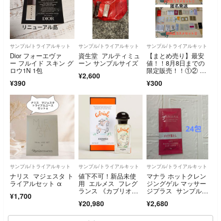
サンプル/トライアルキット
サンプル/トライアルキット
サンプル/トライアルキット
Dior フォーエヴァ
資生堂 アルティミュ
【まとめ売り】最安
ー フルイド スキン グ
ーン サンプルサイズ
値！！8月8日までの
ロウ1N 1包
限定販売！！①② 試
¥2,600
供品コスメ 化粧水・
¥390
¥300
美容液・クリーム(乳
液)のスキンケアお試
し
サンプル/トライアルキット
サンプル/トライアルキット
サンプル/トライアルキット
ナリス マジェスタ ト
値下不可！新品未使
マナラ ホットクレン
ライアルセット α
用 エルメス フレグ
ジングゲル マッサー
ランス 《カブリオ
ジプラス サンプル24
¥1,700
ル》 50ml 完売品ガ
包
¥20,980
¥2,680
ブリオル