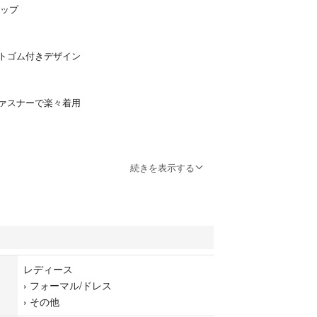
アップ
トゴム付きデザイン
ァスナーで楽々着用
続きを表示する
ィンドウに飾らせており一目惚れで購入しましたが
為出品泣く泣く出品。
レディース
›
フォーマル/ドレス
›
その他