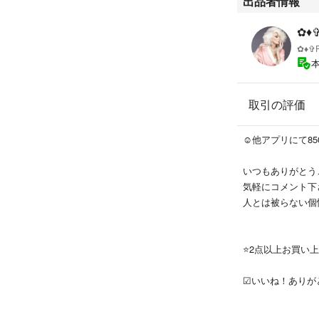
出品者情報
✿♦✞
✿♦✞F
取引の評価
☺︎他アプリにて8
いつもありがとう
気軽にコメント下
人とは被らない個
⭐️2点以上お買い
☑︎いいね！あり
商品に興味を持っ
ので消えてしまい