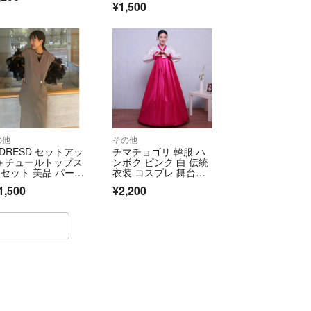
の場合
¥1,500
失の保証は出来兼ねます。
メッセージで一言下さい。
us致します)
送料安価な場合
ず
事ご了承下さいませ。
の他
その他
能ですが期日内に
NDRESD セットアッ
チマチョゴリ 韓服 ハ
のみです。
＋チュールトップス
ンボク ピンク 白 伝統
点セット 美品 パーテ
衣装 コスプレ 舞台衣
ー
装 韓国 S
おりますが一度は人の手に
1,500
¥2,200
ということを理解して
。商品の状態などを聞かれれば主観にはなりますが
に粗相がある場合対応致します。
報下さい。
価はご遠慮下さい。