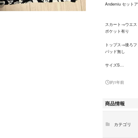
Andemiu セット
スカート→ウエス
ポケット有り
トップス→後ろフ
パッド無し
サイズS
百貨店のショーウ
約1年前
その後すぐ太った
2万円近くで購入
商品情報
カテゴリ