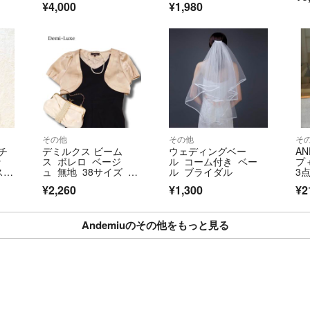
☑︎送料込みの商品
¥4,000
¥1,980
発送中の破損・紛
保証がほしい方は
(発送分のお値段pl
︎︎︎︎☑︎郵送の方が
配送期日に関わら
平日の発送となる
その他
その他
そ
☑︎お取り置き可
チ
デミルクス ビーム
ウェディングベー
A
お支払いできる方
ッ
ス ボレロ ベージ
ル コーム付き ベー
プ
スト
ュ 無地 38サイズ パ
ル ブライダル
3
ート
ーティー 結婚式
ィ
☑︎新品も扱って
¥2,260
¥1,300
¥2
渡ったused商品
取り引き願います
Andemiuのその他をもっと見る
お答え致します。
☑︎返品はこちら
なので評価前に一
一報無しで悪い評