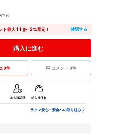
送料込
11
2
確認する
ント最大
倍+
%還元！
購入に進む
 0件
コメント 0件
本人確認済
紛失補償有
ラクマ安心・安全への取り組み