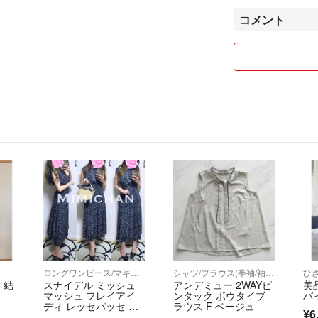
(購入から2週間後
コメント
なので是非フォロー
☑︎お値引き交渉
お譲り致します。
☑︎コメントなし
☑︎購入しますと
られましたが意味
交渉成立から専用
☑︎コンビニ・A
れた時点で発送の
す。
ロングワンピース/マキシワンピース
シャツ/ブラウス(半袖/袖なし)
ひ
☑︎マナーや評価
 結
スナイデル ミッシュ
アンデミュー 2WAYピ
美
お取り引きをお断
マッシュ フレイアイ
ンタック ボウタイブ
バ
ディ レッセパッセ マ
ラウス F ベージュ
¥6
イストラーダ ジル