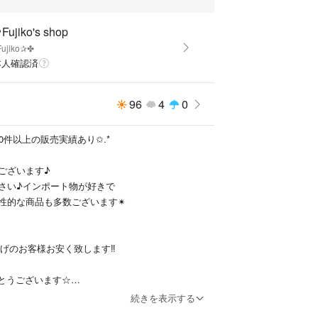
Fujiko's shop
ujiko✰✤
本人確認済
96
4
0
50件以上の販売実績あり✩.*
ございます♪
さい♪インポート物が好きで
性的な商品も多数ございます✴︎
上げのお客様お安く致します‼️
がとうございます☆
て頂き嬉しいですが売り切れた商品は削除している
続きを表示する
ます乂