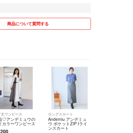
頃に削除しております。)
を♡ຼ☺︎
時お値段高い方に
商品について質問する
の購入構いません！(交渉中であっても購入ボタンを先
に押された方早い者勝ちです。専用になってからは‪他の方✕‬‪‪)
連絡あった後購入ボタンを押さず数日空く方何名か居
が分かりません。迷惑行為なのでお辞め下さい。※
ページは3時間内までとさせて頂きます。
TMのお支払いは2日以内にお支払い下さい。商品が売
準備をさせて頂いているのでキャンセル大変迷惑で
ざ丈ワンピース
ロングスカート
があまりに悪い方はこちらの判断でブロックもしくは
品♡アンデミュウの
Andemiu アンデミュ
りさせて頂く場合があります。
イカラーワンピース
ウ ポケットZIP Iライ
ンスカート
,200