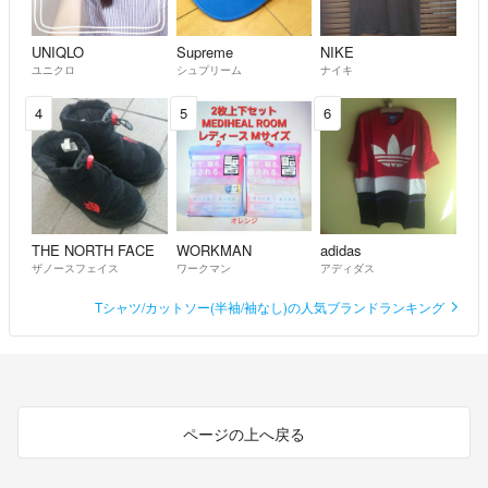
UNIQLO
Supreme
NIKE
ユニクロ
シュプリーム
ナイキ
4
5
6
THE NORTH FACE
WORKMAN
adidas
ザノースフェイス
ワークマン
アディダス
Tシャツ/カットソー(半袖/袖なし)の人気ブランドランキング
ページの上へ戻る