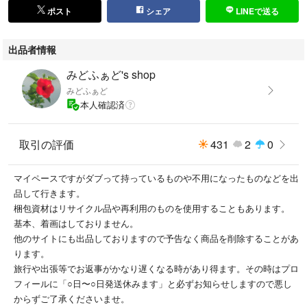
ポスト
シェア
LINEで送る
出品者情報
みどふぁど's shop
みどふぁど
本人確認済
取引の評価
431
2
0
マイペースですがダブって持っているものや不用になったものなどを出
品して行きます。
梱包資材はリサイクル品や再利用のものを使用することもあります。
基本、着画はしておりません。
他のサイトにも出品しておりますので予告なく商品を削除することがあ
ります。
旅行や出張等でお返事がかなり遅くなる時があり得ます。その時はプロ
フィールに「○日〜○日発送休みます」と必ずお知らせしますので悪し
からずご了承くださいませ。