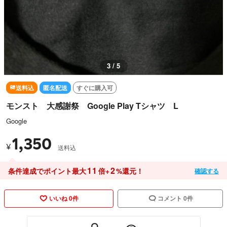
3 / 5
送料込
匿名配送
すぐに購入可
モンスト 大感謝祭 Google Play Tシャツ L
Google
1,350
¥
送料込
11
2
条件達成でポイント最大
倍+
%還元！
確認する
いいね 0件
コメント 0件