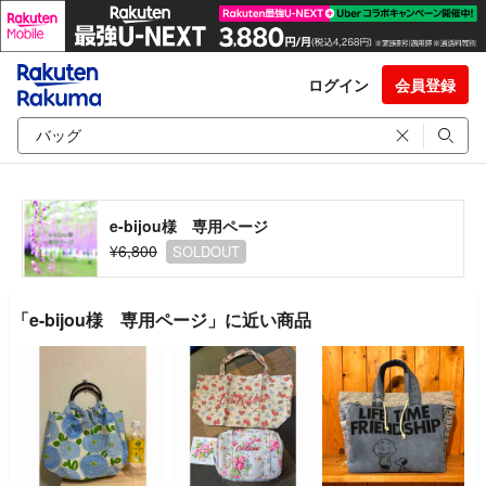
ログイン
会員登録
e-bijou様 専用ページ
¥6,800
SOLDOUT
「e-bijou様 専用ページ」に近い商品