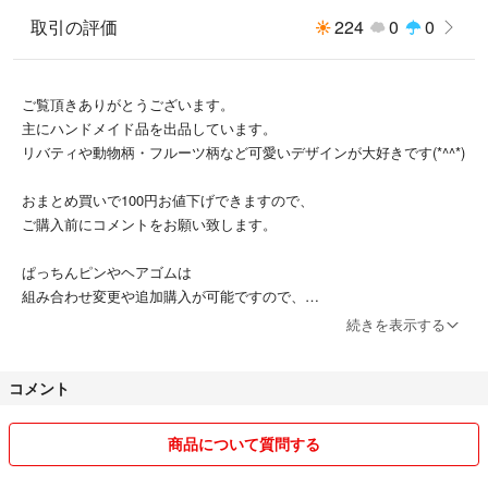
取引の評価
224
0
0
ご覧頂きありがとうございます。
主にハンドメイド品を出品しています。
リバティや動物柄・フルーツ柄など可愛いデザインが大好きです(*^^*)
おまとめ買いで100円お値下げできますので、
ご購入前にコメントをお願い致します。
ぱっちんピンやヘアゴムは
組み合わせ変更や追加購入が可能ですので、
お気軽にコメントして下さい。
続きを表示する
コメント
✳︎商品は使用品、未使用品でも素人の自宅保管です。
ご理解頂ける方のみ購入をお願い致します。
ペット、喫煙者はおりません。
商品について質問する
✳︎梱包はショップの袋なども使用します。