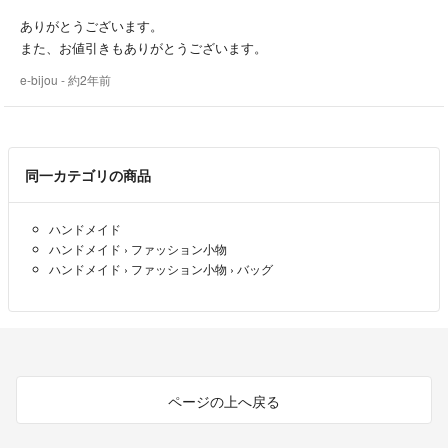
気になる方は購入前にコメントお願い致します。
ありがとうございます。
また、お値引きもありがとうございます。
✳︎予告無しに出品を取消すことがあります。
e-bijou
- 約2年前
同一カテゴリの商品
ハンドメイド
ハンドメイド
›
ファッション小物
ハンドメイド
›
ファッション小物
›
バッグ
ページの上へ戻る