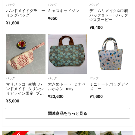
バッグ
バッグ
バッグ
ハンドメイドグラニー
キャスキッドソン
デニムリメイク✩巾着
リングバッグ
バッグ✩トートバッグ
¥650
✩スヌーピー
¥1,800
¥8,400
バッグ
バッグ
バッグ
マリメッコ 生地 ハ
大きめトート ミナペ
ミニトートバッグディ
ンドメイド タリンシ
ルホネン rosy
ズニー
リアライン限定 プケ
¥23,600
¥1,600
ッティ ボディバッグ
¥5,000
関連商品をもっと見る
SOLD OUT