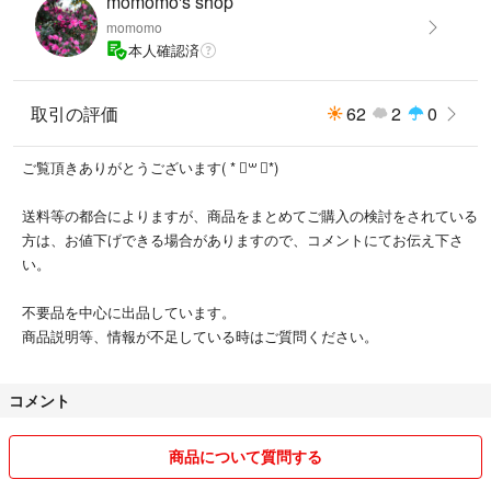
momomo's shop
#ティアードスカート
momomo
#レディースL
本人確認済
#ウエストゴム
#裏地あり
#薄手スカート
取引の評価
62
2
0
#きれいめカジュアル
#大人コーデ
ご覧頂きありがとうございます( * ॑꒳ ॑*)
#春夏コーデ
送料等の都合によりますが、商品をまとめてご購入の検討をされている
方は、お値下げできる場合がありますので、コメントにてお伝え下さ
い。
不要品を中心に出品しています。
商品説明等、情報が不足している時はご質問ください。
コメント
商品について質問する