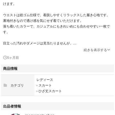
けます。
ウエストは総ゴム仕様で、着脱しやすくリラックスした履き心地です。
裏地付きなので透け感を気にせず着ていただけます。
落ち着いたカラーで、カジュアルにもきれいめにも合わせやすい一枚で
す。
目立った汚れやダメージは見当たりませんが、
中古品・自宅保管にご理解いただける方のみご購入をお願いいたします。
続きを表示する
5ヶ月前
【サイズ】
・表記：L
商品情報
・ウエスト：約62cm（ゴム）
・ヒップ：約88cm
レディース
・総丈：約66cm
カテゴリ
›
スカート
›
ひざ丈スカート
※平置き・素人採寸のため、多少の誤差はご了承ください。
出品者情報
#プリーツスカート