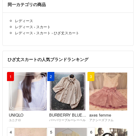
商品を購入したいと思っています
同一カテゴリの商品
850円ぐらいまでのお値引きは可能でしょうか
あと色は カーキ？ グレー？ どちらの方が近いでしょうか
レディース
レディース
›
スカート
ぱんだぱんだ
- 5ヶ月前
レディース
›
スカート
›
ひざ丈スカート
ひざ丈スカートの人気ブランドランキング
1
2
3
UNIQLO
BURBERRY BLUE LABEL
axes femme
ユニクロ
バーバリーブルーレーベル
アクシーズファム
4
5
6