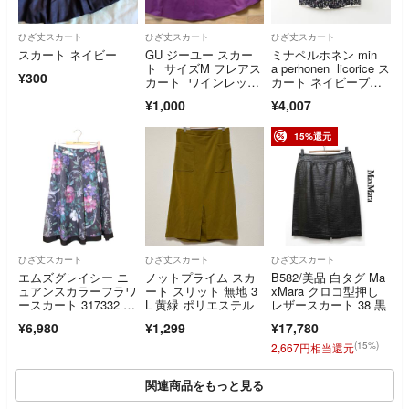
ひざ丈スカート
ひざ丈スカート
ひざ丈スカート
スカート ネイビー
GU ジーユー スカー
ミナペルホネン min
ト サイズM フレアス
a perhonen licorice ス
¥300
カート ワインレッ
カート ネイビーブラ
ド ストレッチ
ック∥リコリス 膝
¥1,000
¥4,007
丈 コットン ウエスト
ゴム【240001510061
6】
15%還元
ひざ丈スカート
ひざ丈スカート
ひざ丈スカート
エムズグレイシー ニ
ノットプライム スカ
B582/美品 白タグ Ma
ュアンスカラーフラワ
ート スリット 無地 3
xMara クロコ型押し
ースカート 317332 3
L 黄緑 ポリエステル
レザースカート 38 黒
8 ブラック ITC6PDYG
¥6,980
¥1,299
¥17,780
VEU3
(15%)
2,667円相当還元
関連商品をもっと見る