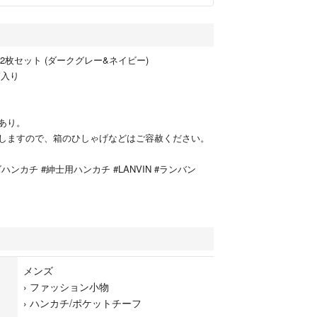
チ 2枚セット (ダークグレー&ネイビー)
箱入り
あり。
しますので、箱のひしゃげなどはご容赦ください。
ハンカチ #紳士用ハンカチ #LANVIN #ランバン
メンズ
›
ファッション小物
›
ハンカチ/ポケットチーフ