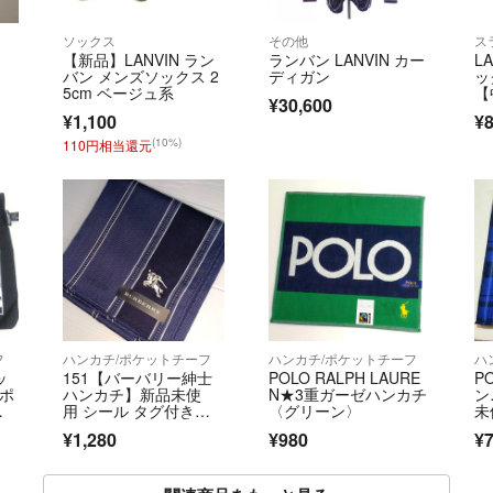
ソックス
その他
ス
ャ
【新品】LANVIN ラン
ランバン LANVIN カー
L
バン メンズソックス 2
ディガン
ッ
5cm ベージュ系
【
¥30,600
¥1,100
¥8
(10%)
110円相当還元
フ
ハンカチ/ポケットチーフ
ハンカチ/ポケットチーフ
ハ
ッ
151【バーバリー紳士
POLO RALPH LAURE
P
 ポ
ハンカチ】新品未使
N★3重ガーゼハンカチ
ン
1
用 シール タグ付きホ
〈グリーン〉
未
ース柄刺繍入り
¥1,280
¥980
¥