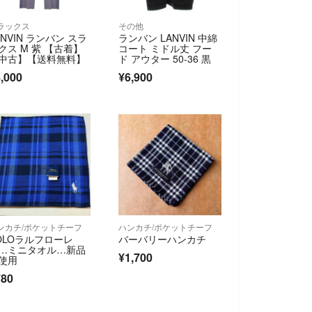
ラックス
その他
ANVIN ランバン スラ
ランバン LANVIN 中綿
クス M 紫 【古着】
コート ミドル丈 フー
中古】【送料無料】
ド アウター 50-36 黒
,000
¥6,900
ンカチ/ポケットチーフ
ハンカチ/ポケットチーフ
OLOラルフローレ
バーバリーハンカチ
…ミニタオル…新品
¥1,700
使用
780