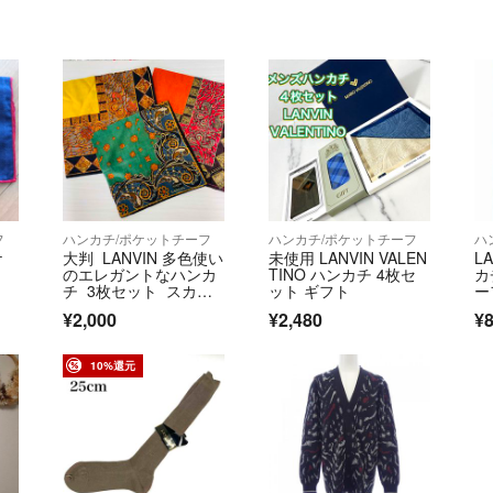
フ
ハンカチ/ポケットチーフ
ハンカチ/ポケットチーフ
ハ
ケ
大判 LANVIN 多色使い
未使用 LANVIN VALEN
L
のエレガントなハンカ
TINO ハンカチ 4枚セ
カ
チ 3枚セット スカー
ット ギフト
ー
フ柄
¥2,000
¥2,480
¥
10%還元