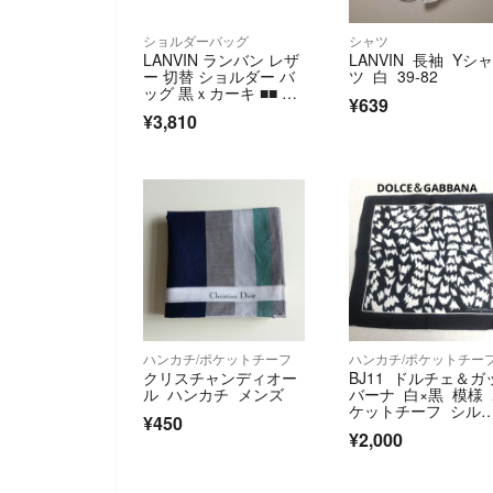
ショルダーバッグ
シャツ
LANVIN ランバン レザ
LANVIN 長袖 Yシ
ー 切替 ショルダー バ
ツ 白 39-82
ッグ 黒ｘカーキ ■■ メ
¥639
ンズ
¥3,810
ハンカチ/ポケットチーフ
ハンカチ/ポケットチー
クリスチャンディオー
BJ11 ドルチェ＆ガ
ル ハンカチ メンズ
バーナ 白×黒 模様
ケットチーフ シルク
¥450
00％
¥2,000