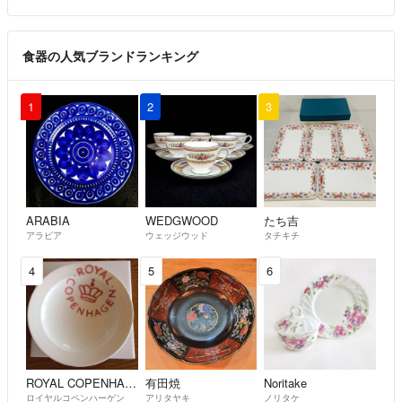
食器の人気ブランドランキング
1
2
3
ARABIA
WEDGWOOD
たち吉
アラビア
ウェッジウッド
タチキチ
4
5
6
ROYAL COPENHAGEN
有田焼
Noritake
ロイヤルコペンハーゲン
アリタヤキ
ノリタケ