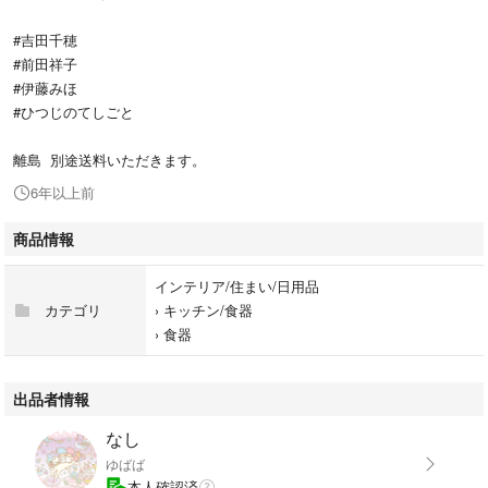
#吉田千穂
#前田祥子
#伊藤みほ
#ひつじのてしごと
離島 別途送料いただきます。
6年以上前
商品情報
インテリア/住まい/日用品
カテゴリ
›
キッチン/食器
›
食器
出品者情報
なし
ゆばば
本人確認済