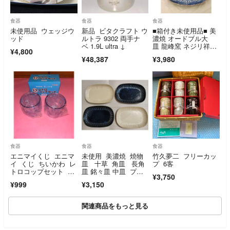
食器
食器
食器
未使用品 ウェッジウ
新品 ビタクラフト ウ
■箱付き未使用品■ 美
ッド
ルトラ 9302 両手ナ
濃焼 オードブル大
ベ 1.9L ultra ↓
皿 龍峰窯 ネジリ祥
¥4,800
瑞 楕円形 三洋陶器
¥48,387
¥3,980
食器
食器
食器
エニマイくじ エニマ
未使用 美濃焼 焼物
竹久夢二 フリーカッ
イ くじ ちいかわ レ
皿 十草 角皿 長角
プ 6客
トロコップセット モ
皿 銘々皿 中皿 プレ
¥3,750
モンガ 古本屋
ート 4点 アイボリ
¥999
¥3,150
ー ネイビー 長角
皿 プレート 十草
関連商品をもっと見る