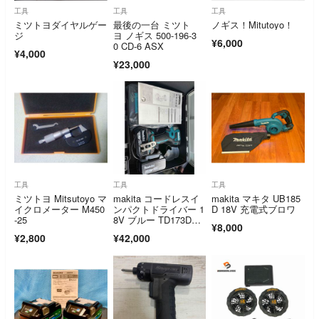
工具
工具
工具
ミツトヨダイヤルゲー
最後の一台 ミツト
ノギス！Mitutoyo！
ジ
ヨ ノギス 500-196-3
¥6,000
0 CD-6 ASX
¥4,000
¥23,000
工具
工具
工具
ミツトヨ Mitsutoyo マ
makita コードレスイ
makita マキタ UB185
イクロメーター M450
ンパクトドライバー 1
D 18V 充電式ブロワ
-25
8V ブルー TD173DRG
¥8,000
X
¥2,800
¥42,000