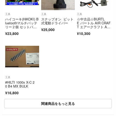
工具
工具
工具
ハイコーキ(HiKOKI) B
スナップオン ビット
☆中古品☆BURTL
luetoothマルチバッテ
式電動ドライバー
E バートル AIR CRAF
リー２個 セットバラ
T エアークラフト AC
¥25,000
シ売り⑤【新品 未使
08-22V ファンユニッ
¥23,800
¥10,300
用品】
ト AC08-1/08-2 充電
ケーブルセット13284
3
工具
#HILTI 1000x X-C 2
0 B4 MX BULK
¥16,800
関連商品をもっと見る