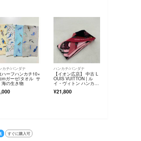
ンカチ/バンダナ
ハンカチ/バンダナ
枚ハーフハンカチ10×
【イオン広店】 中古 L
0cmガーゼ/タオル サ
OUIS VUITTON | ル
 海の生き物
イ・ヴィトン ハンカ
チ バンドー BB オール
,000
¥21,800
ザ ストラップス M766
89 ブラック 【135】
送
すぐに購入可