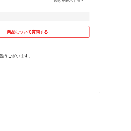
続きを表示する
、未使用品でも素人の自宅保管です。
み購入をお願い致します。
おりません。
商品について質問する
プの袋なども使用します。
前にコメントお願い致します。
難うございます。
品を取消すことがあります。