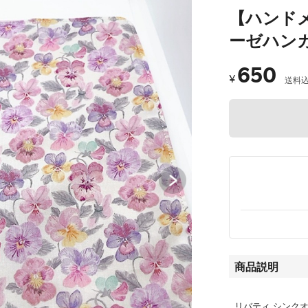
【ハンド
ーゼハン
650
¥
送料
商品説明
リバティ シンク