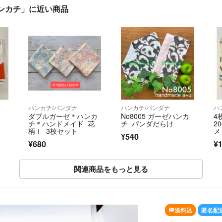
ンカチ」に近い商品
ハンカチ/バンダナ
ハンカチ/バンダナ
ハ
ダブルガーゼ＊ハンカ
No8005 ガーゼハンカ
4
チ＊ハンドメイド 花
チ パンダだらけ
2
柄Ｉ 3枚セット
メ
¥540
¥680
¥1
関連商品をもっと見る
SOLD OUT
送料込
匿名配