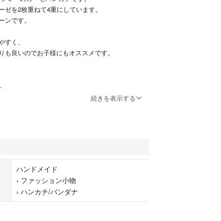
ーゼを2枚重ねて4重にしています。
ーンです。
やすく、
りも良いのでお子様にもオススメです。
続きを表示する
ローン
で購入
ブルガーゼを2枚重ねて4重にしています。
ハンドメイド
›
ファッション小物
›
ハンカチ/バンダナ
ド品に御理解頂ける方のみ、
します。