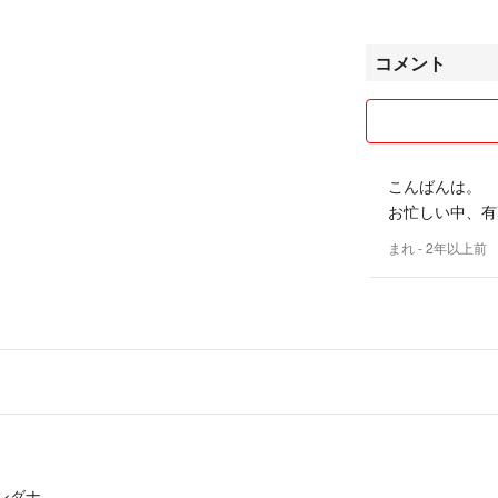
コメント
✳︎商品は使用品
ご理解頂ける方の
ペット、喫煙者は
✳︎梱包はショッ
こんばんは。
気になる方は購入
お忙しい中、有
✳︎予告無しに出
まれ
- 2年以上前
ンダナ