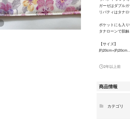
ガーゼはダブルガ
リバティはタナロ
ポケットにも入り
タナローンで肌触
【サイズ】
約20cm×約20cm
【生地】
2年以上前
国産リバティタナ
・シンクオブミー
ホビーラホビーレ
商品情報
ガーゼ：国産のダ
カテゴリ
個人のハンドメイ
ご購入をお願い致