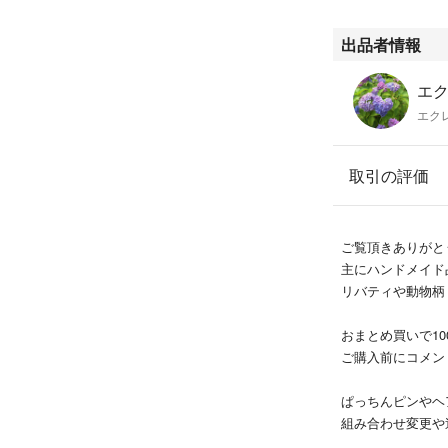
心を込めて作成し
家庭用ミシンで作
出品者情報
既製品のような完
縫い目の歪みや二
エク
エクレ
商品価格は、仕入
いただく場合がご
取引の評価
ハンドメイド作品
ご覧頂きありがと
花柄
主にハンドメイド
liberty
リバティや動物柄・
リバティハンドメ
おまとめ買いで1
#エクレールハン
ご購入前にコメン
ぱっちんピンやヘ
組み合わせ変更や
お気軽にコメント