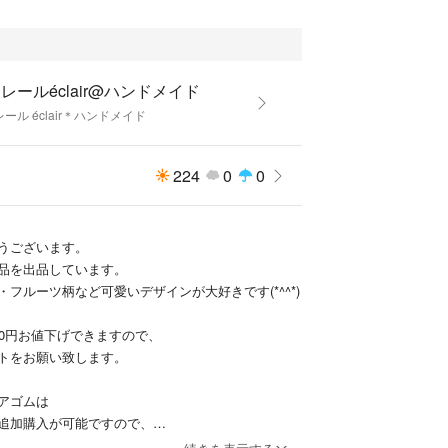
ておりますが、
ったものです。
璧な仕上げではありません。
重縫いなど御理解下さい。
レールéclair@ハンドメイド
ール éclair＊ハンドメイド
れ状況などにより、お客様への予告無く変更させて
ざいます。
224
0
0
ですので、お値引き交渉などは承っておりません。
うございます。
品を出品しています。
フルーツ柄など可愛いデザインが大好きです(*^^*)
イド
00円お値下げできますので、
ドメイド
トをお願い致します。
アゴムは
追加購入が可能ですので、
して下さい。