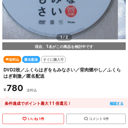
1 / 2
1
現在、
名がこの商品を検討中です
送料込
匿名配送
すぐに購入可
DVD2枚／ふくらはぎをもみなさい／背肉燃やし／ふくら
はぎ刺激／匿名配送
780
¥
送料込
11
条件達成でポイント最大
倍還元！
確認する
いいね 1件
コメント 0件