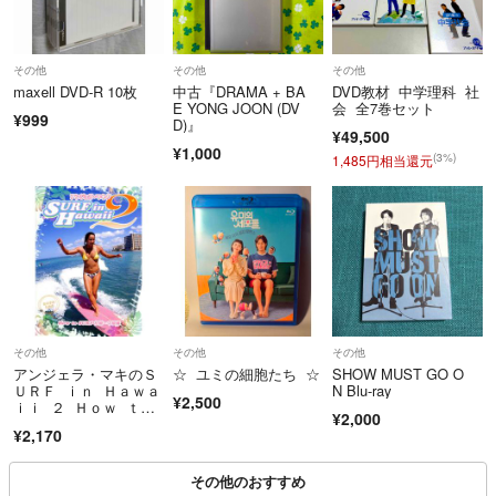
その他
その他
その他
maxell DVD-R 10枚
中古『DRAMA + BA
DVD教材 中学理科 社
E YONG JOON (DV
会 全7巻セット
¥999
D)』
¥49,500
¥1,000
(3%)
1,485円相当還元
その他
その他
その他
アンジェラ・マキのＳ
☆ ユミの細胞たち ☆
SHOW MUST GO O
ＵＲＦ ｉｎ Ｈａｗａ
N Blu-ray
¥2,500
ｉｉ ２ Ｈｏｗ ｔ
¥2,000
ｏ Ｓｕｒｆ 中級編
¥2,170
その他のおすすめ