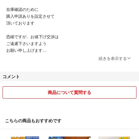
在庫確認のために
購入申請ありを設定させて
頂いております
恐縮ですが、お値下げ交渉は
ご遠慮下さいますよう
お願い申し上げます
続きを表示する
商品の状態はあくまで
出品者の主観によるものです。
コメント
使用感、汚れ、においなどは
感じ方の違いもあり、
商品について質問する
見落とし等があることもございます。
ご理解、ご容赦下さる方のみ、
ご購入をお願い致します。
こちらの商品もおすすめです
（非喫煙・ペットなし）
ＵＳＥＤ品や新品・未使用品でも