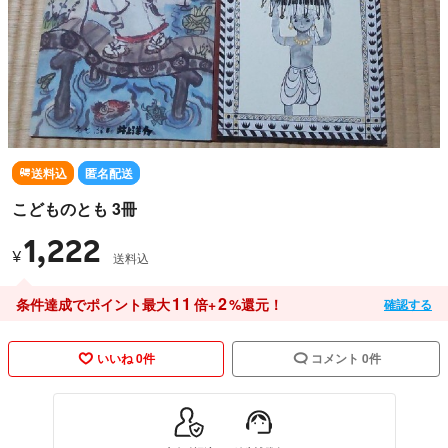
送料込
匿名配送
こどものとも 3冊
1,222
¥
送料込
11
2
条件達成でポイント最大
倍+
%還元！
確認する
いいね 0件
コメント 0件