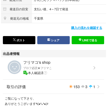
発送日の目安
支払い後、4～7日で発送
発送元の地域
千葉県
購入の流れを確認する
ポスト
シェア
LINEで送る
出品者情報
フリマコ's shop
プロフ必読★フリマこ
本人確認済
取引の評価
153
3
1
ご覧になって下さり、
ありがとうございます٩(๑❛ᴗ❛๑)۶