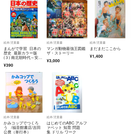
自宅保管品となりますので
神経質な方、細かな点まで
気になさる方は購入しないで下さい。
固くお断り申し上げます。
絵本/児童書
絵本/児童書
絵本/児童書
お取引後に、お互いが不快な気持ちになることを避ける為です。
まんがで学習 日本の
マンガ動物最強王図鑑
まだまだここから
歴史 最新カラー版
ザ・ストーリー
¥1,400
(３) 南北朝時代～安土
重ねて固くお断り申し上げます。
¥3,000
桃山時代 戦乱の時代
¥390
から天下統一へ／小和
田哲男(監修),渡部暁
資源の配慮から、
梱包はリサイクルの袋を
使用させて頂きます。
あらかじめご了承下さいませ。
出来るだけ迅速丁寧なお取引を
心掛けておりますが、
絵本/児童書
絵本/児童書
仕事の都合で対応が
かみコップでつくろ
はじめてのABC アルフ
遅くなることがございます。
う /福音館書店/吉田
ァベット 知育 問題
公麿（単行本）
集 ドリル ワーク