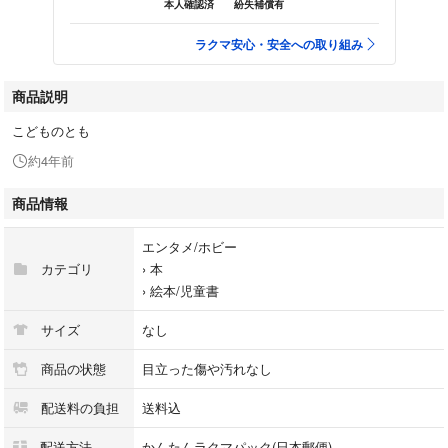
本人確認済
紛失補償有
ラクマ安心・安全への取り組み
商品説明
こどものとも
約4年前
商品情報
エンタメ/ホビー
カテゴリ
›
本
›
絵本/児童書
サイズ
なし
商品の状態
目立った傷や汚れなし
配送料の負担
送料込
配送方法
かんたんラクマパック(日本郵便)