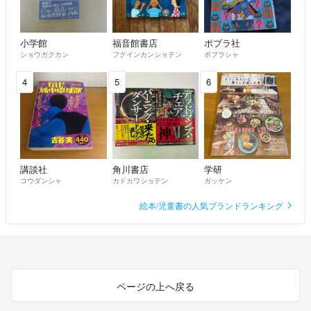
ユニクロ、ＧＵ商品、
雑貨まで幅広く出品していきます。
小学館
福音館書店
ポプラ社
ショウガクカン
フクインカンショテン
ポプラシャ
4
5
6
講談社
角川書店
学研
コウダンシャ
カドカワショテン
ガッケン
絵本/児童書の人気ブランドランキング
ページの上へ戻る