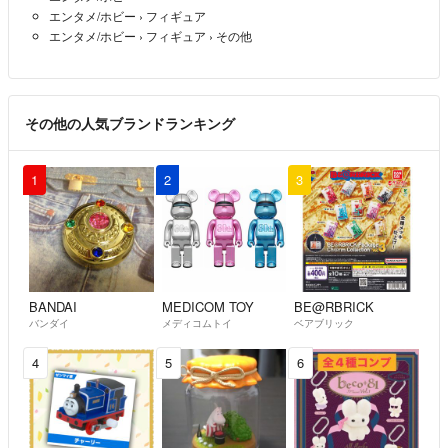
エンタメ/ホビー
›
フィギュア
エンタメ/ホビー
›
フィギュア
›
その他
その他の人気ブランドランキング
1
2
3
BANDAI
MEDICOM TOY
BE@RBRICK
バンダイ
メディコムトイ
ベアブリック
4
5
6