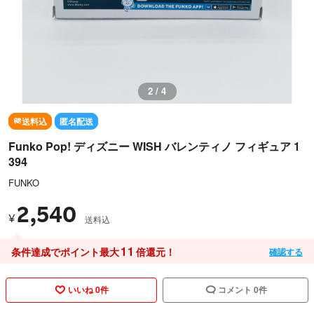
2 / 4
送料込
匿名配送
Funko Pop! ディズニー WISH バレンティノ フィギュア 1
394
FUNKO
2,540
¥
送料込
11
条件達成でポイント最大
倍還元！
確認する
いいね 0件
コメント 0件