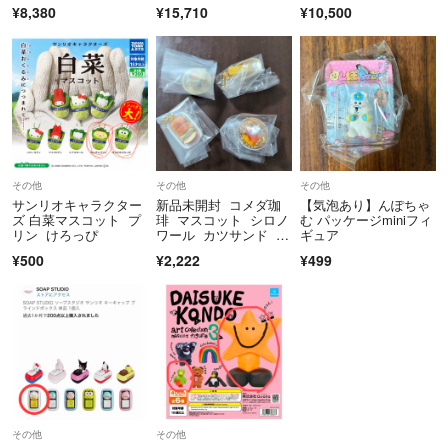
ア
ト 蔵馬
¥8,380
¥15,710
¥10,500
その他
その他
その他
サンリオキャラクター
新品未開封 コメダ珈
【気泡あり】んぽちゃ
ズ 白菜マスコット プ
琲 マスコット シロノ
む パッケージminiフィ
リン けろっぴ
ワール カツサンド モ
ギュア
ーニング カフェオー
¥500
¥2,222
¥499
レ 4種セット
その他
その他