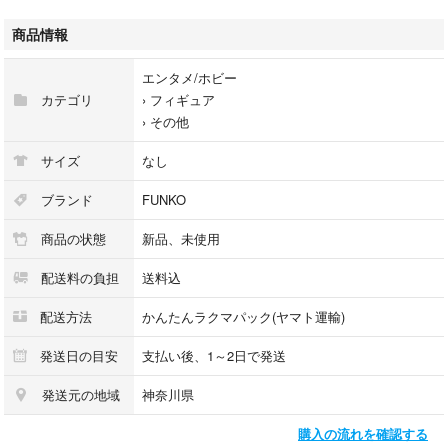
ご質問等ございましたらコメントください。
商品情報
他にもファンコポップフィギュアを出品しております。おまとめ買いいた
だける方にはお値引きもできますので、下記ご参照ください。
エンタメ/ホビー
#VTEファンコポップ
カテゴリ
›
フィギュア
›
その他
#ディズニー #ウィッシュ #ファンコポップ
サイズ
なし
ブランド
FUNKO
商品の状態
新品、未使用
配送料の負担
送料込
配送方法
かんたんラクマパック(ヤマト運輸)
発送日の目安
支払い後、1～2日で発送
発送元の地域
神奈川県
購入の流れを確認する