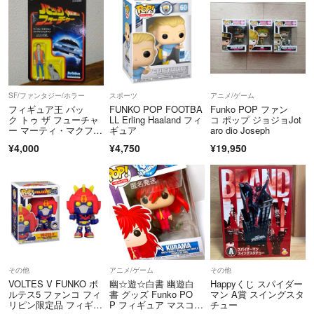
SF/ファンタジー/ホラー
スポーツ
アニメ/ゲーム
フィギュア王 バッ
FUNKO POP FOOTBA
Funko POP ファン
ク トゥ ザ フューチャ
LL Erling Haaland フィ
コ ポップ ジョジョJot
ー マーティ・マクフラ
ギュア
aro dio Joseph
イ 未開封
¥4,000
¥4,750
¥19,950
その他
アニメ/ゲーム
その他
VOLTES V FUNKO ボ
幽☆遊☆白書 幽遊白
Happyくじ スパイダー
ルテス5 ファンコ フィ
書 グッズ Funko PO
マン A賞 スイングスタ
リピン限定品 フィギュ
P フィギュア マスコッ
チュー