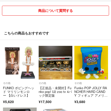
商品について質問する
こちらの商品もおすすめです
その他
その他
その他
FUNKO ボビングヘッ
【正規品・未開封】Fu
Funko POP JOLLY RA
ド マリリンモンロ
nko pop! U2 zoo tv 4パ
NCHER HARD CAND
ー 【白いドレス】
ック限定版
Y フィギュア アメリカ
ン雑貨 新品未使用 No.
¥5,620
¥17,500
¥3,680
Y